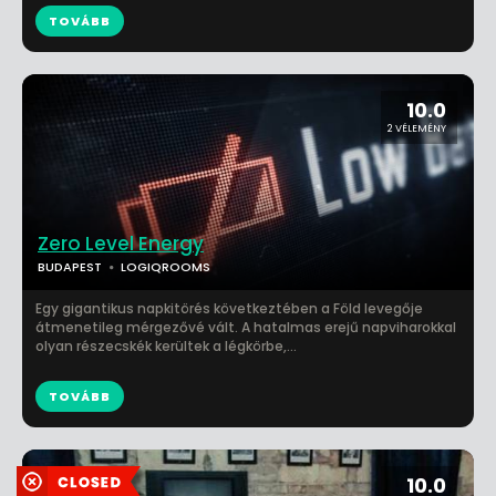
TOVÁBB
10.0
2 VÉLEMÉNY
Zero Level Energy
BUDAPEST
LOGIQROOMS
Egy gigantikus napkitörés következtében a Föld levegője
átmenetileg mérgezővé vált. A hatalmas erejű napviharokkal
olyan részecskék kerültek a légkörbe,...
TOVÁBB
10.0