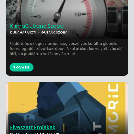
KlímaGubanc Szoba
DUNAHARASZTI
GUBANCSZOBA
Földünk és az egész emberiség veszélybe került a globális
felmelegedés következtében. A kutatókat komoly kihívás elé
állítja a probléma hatékony és miel...
TOVÁBB
Elveszett Emlékek
BUDAPEST
GELLÉRT ESCAPE