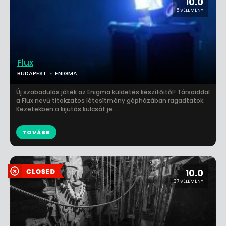
10.0
5 VÉLEMÉNY
Flux
BUDAPEST
ENIGMA
Új szabadulós játék az Enigma küldetés készítőitől! Társaiddal
a Flux nevű titokzatos létesítmény gépházában ragadtatok.
Kezetekben a kijutás kulcsát je...
TOVÁBB
10.0
37 VÉLEMÉNY