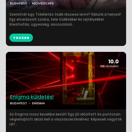
BUDAPEST
MOVIESCAPE
Szeretnél egy Tökéletes trükk részese lenni? Nálunk a helyed!
Egy elvarázsolt szoba, tele trükkökkel és rejtélyekkel.
Kreativitás, ügyesség, asszociáció...
TOVÁBB
10.0
388 VÉLEMÉNY
Enigma küldetés!
BUDAPEST
ENIGMA
Az Enigma rossz kezekbe került! Egy jól időzített és pontosan
végrehajtott akció kell a visszaszerzéséhez. Képesek vagytok
rá?...