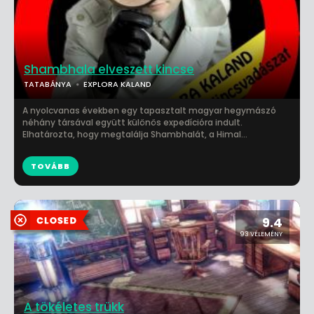
Shambhala elveszett kincse
TATABÁNYA
EXPLORA KALAND
A nyolcvanas években egy tapasztalt magyar hegymászó
néhány társával együtt különös expedícióra indult.
Elhatározta, hogy megtalálja Shambhalát, a Himal...
TOVÁBB
9.4
93 VÉLEMÉNY
A tökéletes trükk