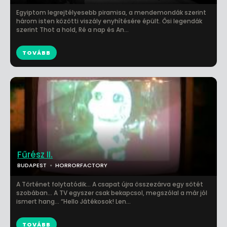
Egyiptom legrejtélyesebb piramisa, a mendemondák szerint
három isten közötti viszály enyhítésére épült. Ősi legendák
szerint Thot a hold, Ré a nap és An...
TOVÁBB
Fűrész II.
BUDAPEST
HORRORFACTORY
A Történet folytatódik… A csapat újra összezárva egy sötét
szobában… A TV egyszer csak bekapcsol, megszólal a már jól
ismert hang… “Hello Játékosok! Len...
TOVÁBB