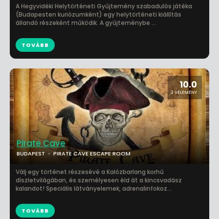
A Hegyvidéki Helytörténeti Gyűjtemény szabadulós játéka
(Budapesten kuriózumként) egy helytörténeti kiállítás
állandó részeként működik. A gyűjteménybe ...
TOVÁBB
10.0
3 VÉLEMÉNY
Pirate Cave
BUDAPEST
PIRATE CAVE ESCAPE ROOM
Válj egy történet részesévé a Kalózbarlang korhű
díszletvilágában, és személyesen éld át a kincsvadász
kalandot! Speciális látványelemek, adrenalinfokoz...
TOVÁBB