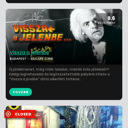
9.6
94 VÉLEMÉNY
Vissza a jelenbe
BUDAPEST
ESCAPE ZONE
Új játékmenet, még több feladat, másfél órás játékidő!!!
Eddigi legnehezebb és legösszetettebb pályánk ötlete a
“Vissza a jövőbe” című sikerfilm történe...
TOVÁBB