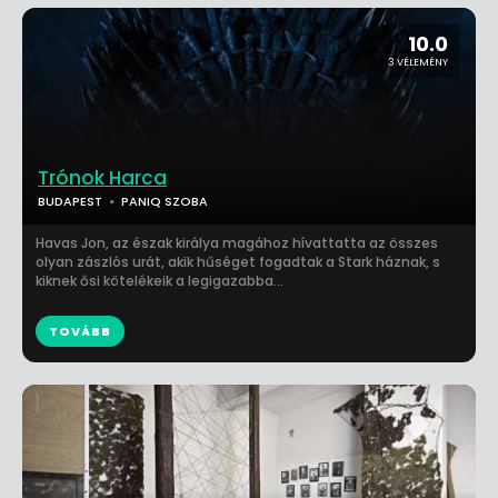
10.0
3 VÉLEMÉNY
Trónok Harca
BUDAPEST
PANIQ SZOBA
Havas Jon, az észak királya magához hívattatta az összes
olyan zászlós urát, akik hűséget fogadtak a Stark háznak, s
kiknek ősi kötelékeik a legigazabba...
TOVÁBB