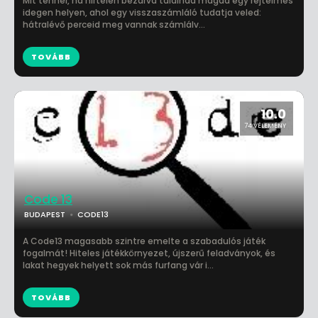
Mit tennél, ha hirtelen bezárva találnád magad egy rejtelmes
idegen helyen, ahol egy visszaszámláló tudatja veled:
hátralévő perceid meg vannak számlálv...
TOVÁBB
10.0
74 VÉLEMÉNY
Code 13
BUDAPEST
CODE13
A Code13 magasabb szintre emelte a szabadulós játék
fogalmát! Hiteles játékkörnyezet, újszerű feladványok, és
lakat hegyek helyett sok más furfang vár i...
TOVÁBB