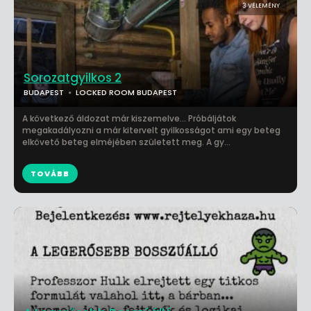
3 VÉLEMÉNY
Sorozatgyilkos 2
BUDAPEST
LOCKED ROOM BUDAPEST
A következő áldozat már kiszemelve... Próbáljátok
megakadályozni a már kitervelt gyilkosságot ami egy beteg
elkövető beteg elméjében született meg. A gy...
TOVÁBB