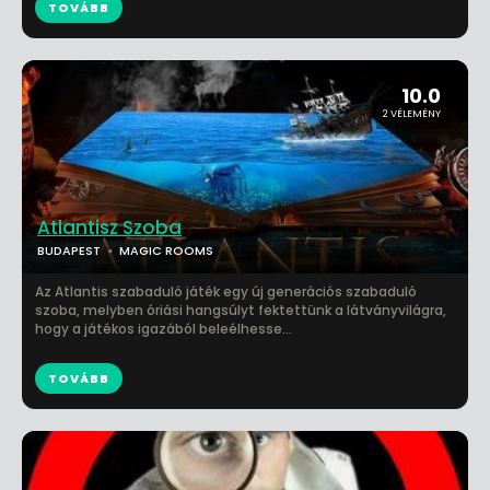
TOVÁBB
10.0
2 VÉLEMÉNY
Atlantisz Szoba
BUDAPEST
MAGIC ROOMS
Az Atlantis szabaduló játék egy új generációs szabaduló
szoba, melyben óriási hangsúlyt fektettünk a látványvilágra,
hogy a játékos igazából beleélhesse...
TOVÁBB