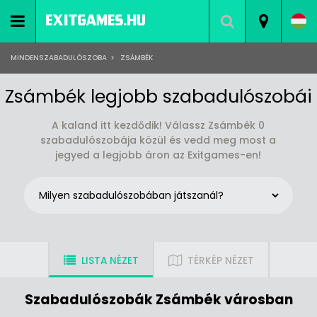
MINDENSZABADULÓSZOBA
>
ZSÁMBÉK
Zsámbék legjobb szabadulószobái
A kaland itt kezdődik! Válassz Zsámbék 0
szabadulószobája közül és vedd meg most a
jegyed a legjobb áron az Exitgames-en!
LISTA NÉZET
TÉRKÉP NÉZET
Szabadulószobák Zsámbék városban