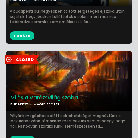
A budapesti bulinegyedben töltött fergeteges éjszaka után
sejtitek, hogy jócskán túllőttetek a célon, mert másnap
felébredve semmire sem emlékeztek, és ...
TOVÁBB
Mi és a Varázsvilág szoba
BUDAPEST
MAGIC ESCAPE
Pályánk megépítése előtt sok lehetőséget megnéztünk a
legkülönbözőbb témákban mert nekünk sem mindegy, hogy
hol, és hogyan szórakozunk. Természetesen ta...