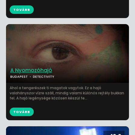
TOVÁBB
A Nyomozóhajó
BUDAPEST
DETECTIVITY
Ahol a tengerészek ti magatok vagytok. Ez a hajó
valahányszor vízre száll, mindig valami különös rejtély bukkan
fel. A hajó legénysége közösen készül fe...
TOVÁBB