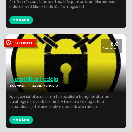
élmény részese lehetsz Tesztközpontunkban! Hamarosan
indul az első Mars-küldetés és megkezdt...
TOVÁBB
5.0
2 VÉLEMÉNY
A párttitkár irodája
BUDAPEST
SZOBAFOGSÁG
Egy igazi időutazás a múlt szocialista hangulatába, ami
valahogy a szívünkhöz nőtt – hiszen ez az egyetlen
szabadulós játékunk, mely nyitásunk óta minde...
TOVÁBB