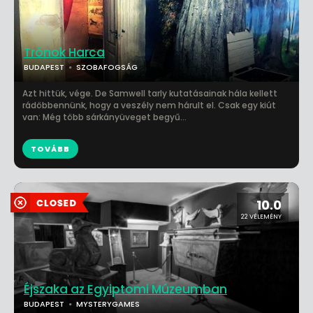
Trónok Harca
BUDAPEST
SZOBAFOGSÁG
Azt hittük, vége. De Samwell tarly kutatásainak hála kellett
rádöbbennünk, hogy a veszély nem hárult el. Csak egy kiút
van: Még több sárkányüveget begyű...
TOVÁBB
10.0
22 VÉLEMÉNY
Éjszaka az Egyiptomi Múzeumban
BUDAPEST
MYSTERYGAMES