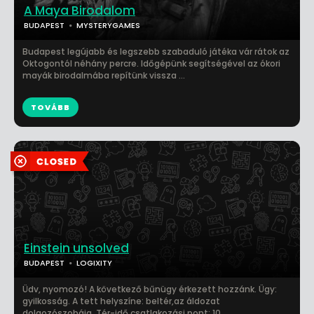
A Maya Birodalom
BUDAPEST
MYSTERYGAMES
Budapest legújabb és legszebb szabaduló játéka vár rátok az
Oktogontól néhány percre. Időgépünk segítségével az ókori
mayák birodalmába repítünk vissza ...
TOVÁBB
Einstein unsolved
BUDAPEST
LOGIXITY
Üdv, nyomozó! A következő bűnügy érkezett hozzánk. Ügy:
gyilkosság. A tett helyszíne: beltér,az áldozat
dolgozószobája. Tér-idő csatlakozási pont: 10...