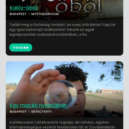
Kalóz-öböl
BUDAPEST
MYSTIQUEROOM
Találd meg a Fiatalság forrását, és nyerj örök életet! Lépj fel
egy igazi kalózhajó fedélzetére! Várunk az egyik
legnépszerűbb szabadulószobánkban, a Ka...
TOVÁBB
Egy mackó nyomában
BUDAPEST
DETECTIVITY
A játékosokat 1 játékvezető fogadja, aki színész, egyben
drámapedagógus vezetői feladatokat lát el (továbbiakban