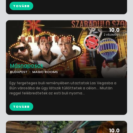
TOVÁBB
10.0
2 VÉLEMÉNY
Másnaposok
BUDAPEST
MAGIC ROOMS
Egy fergeteges buli reményében utaztatok Las Vegasba a
Bűn városába de úgy látszik túllőttetek a célon... Miután
reggel felébredtetek az esti buli nyoma...
TOVÁBB
10.0