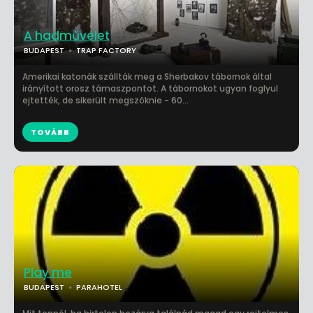
A hadművelet
BUDAPEST
TRAP FACTORY
Amerikai katonák szállták meg a Sherbakov tábornok által
irányított orosz támaszpontot. A tábornokot ugyan foglyul
ejtették, de sikerült megszöknie - 60...
TOVÁBB
Play me
BUDAPEST
PARAHOTEL