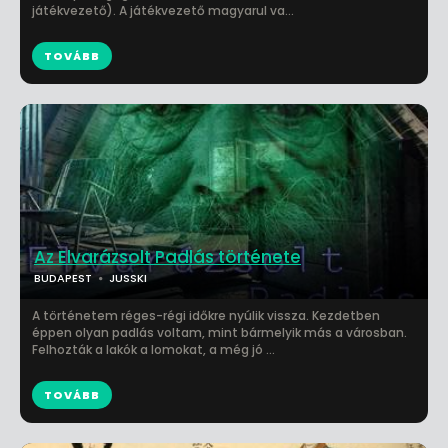
játékvezető). A játékvezető magyarul va...
TOVÁBB
Az Elvarázsolt Padlás története
BUDAPEST
JUSSKI
A történetem réges-régi időkre nyúlik vissza. Kezdetben
éppen olyan padlás voltam, mint bármelyik más a városban.
Felhozták a lakók a lomokat, a még jó ...
TOVÁBB