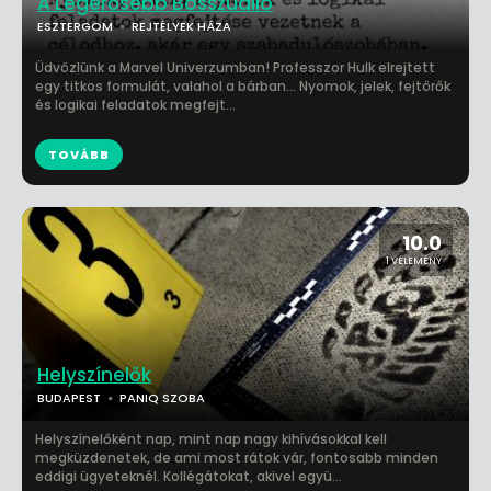
A Legerősebb Bosszúálló
ESZTERGOM
REJTÉLYEK HÁZA
Üdvözlünk a Marvel Univerzumban! Professzor Hulk elrejtett
egy titkos formulát, valahol a bárban... Nyomok, jelek, fejtörők
és logikai feladatok megfejt...
TOVÁBB
10.0
1 VÉLEMÉNY
Helyszínelők
BUDAPEST
PANIQ SZOBA
Helyszínelőként nap, mint nap nagy kihívásokkal kell
megküzdenetek, de ami most rátok vár, fontosabb minden
eddigi ügyeteknél. Kollégátokat, akivel együ...