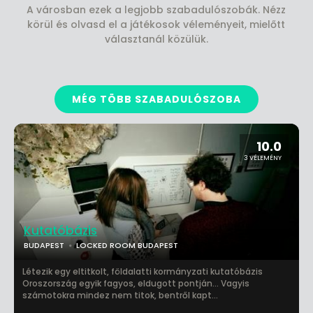
A városban ezek a legjobb szabadulószobák. Nézz
körül és olvasd el a játékosok véleményeit, mielőtt
választanál közülük.
MÉG TÖBB SZABADULÓSZOBA
10.0
3 VÉLEMÉNY
Kutatóbázis
BUDAPEST
LOCKED ROOM BUDAPEST
Létezik egy eltitkolt, földalatti kormányzati kutatóbázis
Oroszország egyik fagyos, eldugott pontján... Vagyis
számotokra mindez nem titok, bentről kapt...