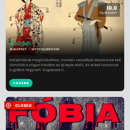
10.0
29 VÉLEMÉNY
A sógun
BUDAPEST
MYSTIQUEROOM
Hatalmának megtöréséhez, minden veszéllyel dacolva be kell
törnötök a sógun házába az éj leple alatt, és el kell hoznotok
a gyilkos fegyvert. Sugawara n...
TOVÁBB