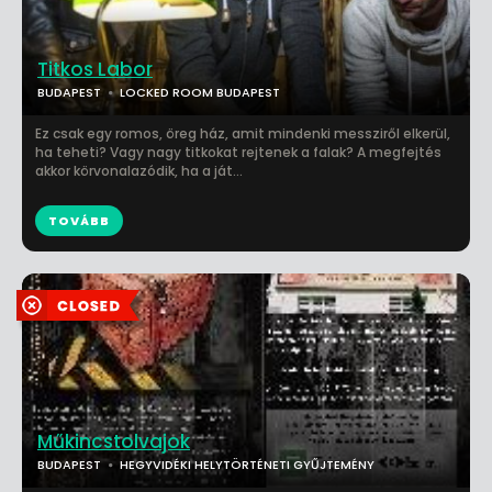
Titkos Labor
BUDAPEST
LOCKED ROOM BUDAPEST
Ez csak egy romos, öreg ház, amit mindenki messziről elkerül,
ha teheti? Vagy nagy titkokat rejtenek a falak? A megfejtés
akkor körvonalazódik, ha a ját...
TOVÁBB
Műkincstolvajok
BUDAPEST
HEGYVIDÉKI HELYTÖRTÉNETI GYŰJTEMÉNY