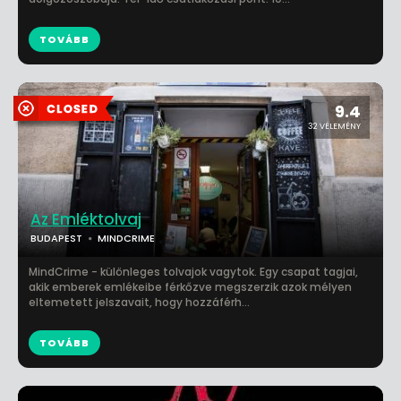
TOVÁBB
9.4
32 VÉLEMÉNY
Az Emléktolvaj
BUDAPEST
MINDCRIME
MindCrime - különleges tolvajok vagytok. Egy csapat tagjai,
akik emberek emlékeibe férkőzve megszerzik azok mélyen
eltemetett jelszavait, hogy hozzáférh...
TOVÁBB