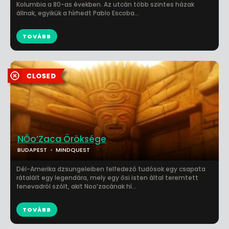
Kolumbia a 80-as években. Az utcán több szintes házak
állnak, egyikük a hírhedt Pablo Escoba...
TOVÁBB
NŌo’Zaca Öröksége
BUDAPEST
MINDQUEST
Dél-Amerika dzsungeleiben felfedező tudósok egy csapata
rátalált egy legendára, mely egy ősi isten által teremtett
fenevadról szólt, akit Noo’zacának hí...
TOVÁBB