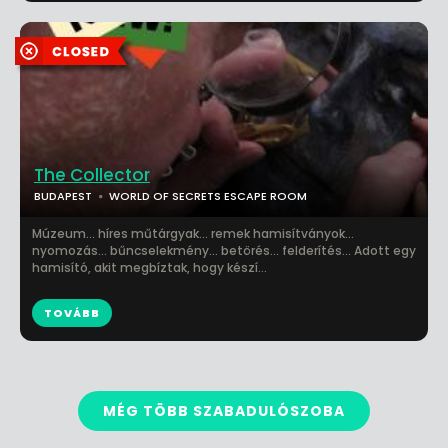
The Collector
BUDAPEST
WORLD OF SECRETS ESCAPE ROOM
Múzeum... híres műtárgyak... remek hamisítványok...
nyomozás... bűncselekmény... betörés... felderítés... Adott egy
hamisító, akit megbíztak, hogy készí...
TOVÁBB
MÉG TÖBB SZABADULÓSZOBA