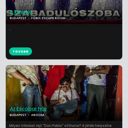
A kísérlet
BUDAPEST
FÓBIA ESCAPE ROOM
...
TOVÁBB
Az Escobar ház
BUDAPEST
AROOM
Milyen titkokat rejt "Don Pablo" otthona? A játék helyszíne