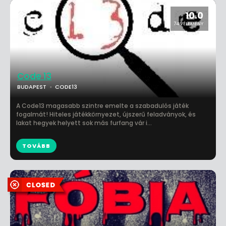
10.0
74 VÉLEMÉNY
Code 13
BUDAPEST
CODE13
A Code13 magasabb szintre emelte a szabadulós játék
fogalmát! Hiteles játékkörnyezet, újszerű feladványok, és
lakat hegyek helyett sok más furfang vár i...
TOVÁBB