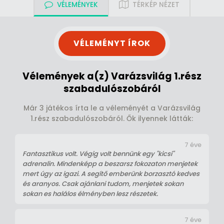
VÉLEMÉNYEK
TÉRKÉP NÉZET
VÉLEMÉNYT ÍROK
Vélemények a(z) Varázsvilág 1.rész
szabadulószobáról
Már 3 játékos írta le a véleményét a Varázsvilág
1.rész szabadulószobáról. Ők ilyennek látták:
7 éve
Fantasztikus volt. Végig volt bennünk egy "kicsi"
adrenalin. Mindenképp a beszarsz fokozaton menjetek
mert úgy az igazi. A segítő emberünk borzasztó kedves
és aranyos. Csak ajánlani tudom, menjetek sokan
sokan es halálos élményben lesz részetek.
7 éve