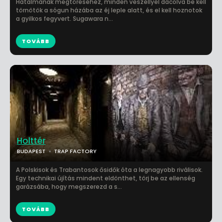
Hatalmának megtöréséhez, minden veszéllyel dacolva be kell
törnötök a sógun házába az éj leple alatt, és el kell hoznotok
a gyilkos fegyvert. Sugawara n...
TOVÁBB
Holttér
BUDAPEST
TRAP FACTORY
A Polskisok és Trabantosok ősidők óta a legnagyobb riválisok.
Egy technikai újítás mindent eldönthet, törj be az ellenség
garázsába, hogy megszerezd a s...
TOVÁBB