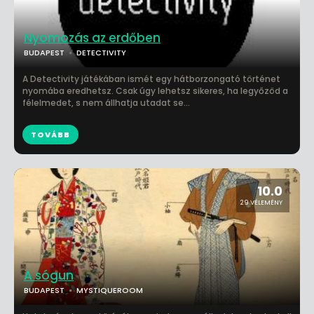
Nyomozás az erdőben
BUDAPEST
DETECTIVITY
A Detectivity játékában ismét egy hátborzongató történet
nyomába eredhetsz. Csak úgy lehetsz sikeres, ha legyőzöd a
félelmedet, s nem állhatja utadat se...
TOVÁBB
10.0
29 VÉLEMÉNY
A sógun
BUDAPEST
MYSTIQUEROOM