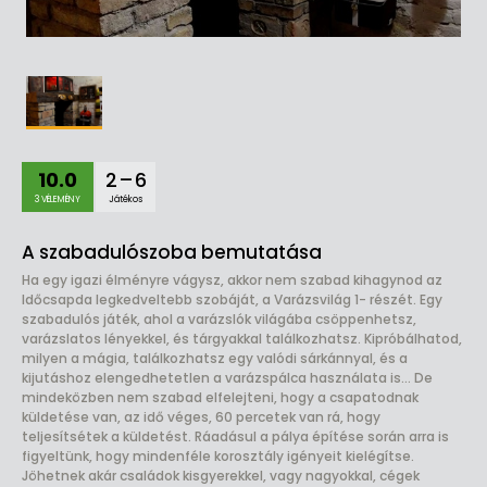
10.0
2 – 6
3 VÉLEMÉNY
Játékos
A szabadulószoba bemutatása
Ha egy igazi élményre vágysz, akkor nem szabad kihagynod az
Időcsapda legkedveltebb szobáját, a Varázsvilág 1- részét. Egy
szabadulós játék, ahol a varázslók világába csöppenhetsz,
varázslatos lényekkel, és tárgyakkal találkozhatsz. Kipróbálhatod,
milyen a mágia, találkozhatsz egy valódi sárkánnyal, és a
kijutáshoz elengedhetetlen a varázspálca használata is… De
mindeközben nem szabad elfelejteni, hogy a csapatodnak
küldetése van, az idő véges, 60 percetek van rá, hogy
teljesítsétek a küldetést. Ráadásul a pálya építése során arra is
figyeltünk, hogy mindenféle korosztály igényeit kielégítse.
Jöhetnek akár családok kisgyerekkel, vagy nagyokkal, cégek