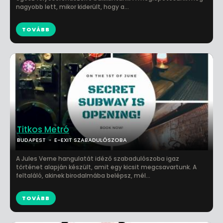
nagyobb lett, mikor kiderült, hogy a...
TOVÁBB
Titkos Metró
BUDAPEST
E-EXIT SZABADULÓSZOBA
A Jules Verne hangulatát idéző szabadulószoba igaz
történet alapján készült, amit egy kicsit megcsavartunk. A
feltaláló, akinek birodalmába belépsz, mél...
TOVÁBB