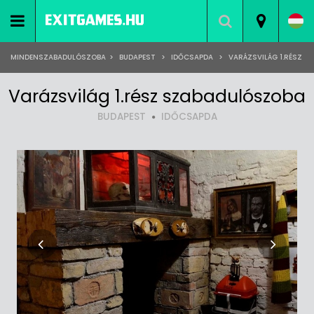
MINDENSZABADULÓSZOBA
>
BUDAPEST
>
IDŐCSAPDA
>
VARÁZSVILÁG 1.RÉSZ
Varázsvilág 1.rész szabadulószoba
BUDAPEST
IDŐCSAPDA