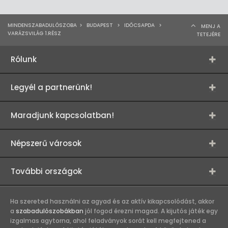
MINDENSZABADULÓSZOBA
>
BUDAPEST
>
IDŐCSAPDA
>
MENJ A
VARÁZSVILÁG 1.RÉSZ
TETEJÉRE
Rólunk
Legyél a partnerünk!
Maradjunk kapcsolatban!
Népszerű városok
További országok
Ha szereted használni az agyad és az aktív kikapcsolódást, akkor
a
szabadulószobákban
jól fogod érezni magad. A kijutós játék egy
izgalmas agytorna, ahol feladványok sorát kell megfejtened a