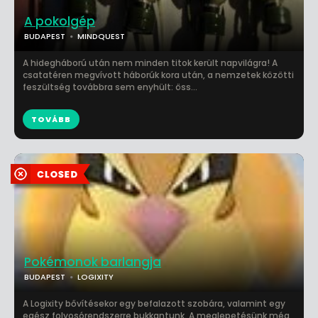
A pokolgép
BUDAPEST
MINDQUEST
A hidegháború után nem minden titok került napvilágra! A
csatatéren megvívott háborúk kora után, a nemzetek közötti
feszültség továbbra sem enyhült: öss...
TOVÁBB
Pokémonok barlangja
BUDAPEST
LOGIXITY
A Logixity bővítésekor egy befalazott szobára, valamint egy
egész folyosórendszerre bukkantunk. A meglepetésünk még