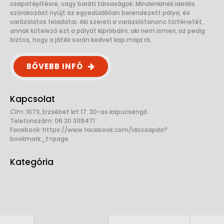
csapatépítésre, vagy baráti társaságok. Mindenkinek ideális
szórakozást nyújt az egyedülállóan berendezett pálya, és
varázslatos feladatai. Aki szereti a varázslótanonc történetét,
annak kötelező ezt a pályát kipróbálni, aki nem ismeri, az pedig
biztos, hogy a játék során kedvet kap majd rá.
BŐVEBB INFÓ
Kapcsolat
Cím: 1073, Erzsébet krt 17. 30-as kapucsengő
Telefonszám: 06 20 3119471
Facebook:
https://www.facebook.com/idocsapda?
bookmark_t=page
Kategória