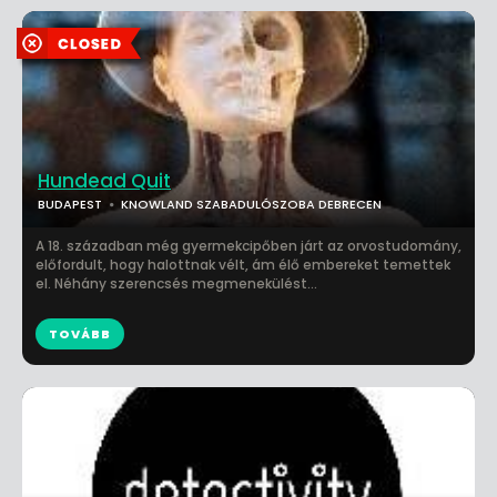
Hundead Quit
BUDAPEST
KNOWLAND SZABADULÓSZOBA DEBRECEN
A 18. században még gyermekcipőben járt az orvostudomány,
előfordult, hogy halottnak vélt, ám élő embereket temettek
el. Néhány szerencsés megmenekülést...
TOVÁBB