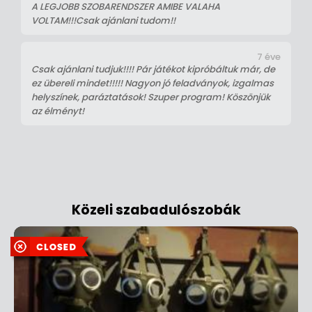
A LEGJOBB SZOBARENDSZER AMIBE VALAHA
VOLTAM!!!Csak ajánlani tudom!!
7 éve
Csak ajánlani tudjuk!!!! Pár játékot kipróbáltuk már, de
ez übereli mindet!!!!! Nagyon jó feladványok, izgalmas
helyszínek, paráztatások! Szuper program! Köszönjük
az élményt!
Közeli szabadulószobák