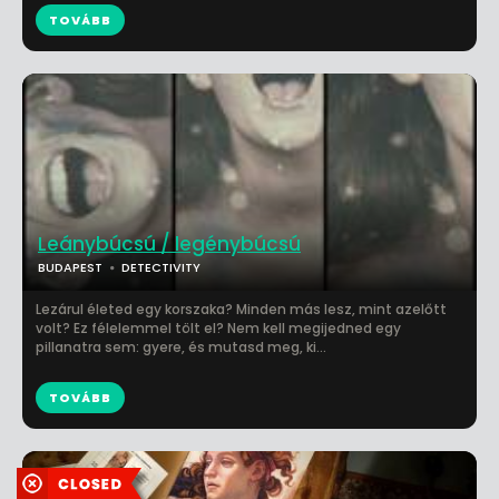
TOVÁBB
Leánybúcsú / legénybúcsú
BUDAPEST
DETECTIVITY
Lezárul életed egy korszaka? Minden más lesz, mint azelőtt
volt? Ez félelemmel tölt el? Nem kell megijedned egy
pillanatra sem: gyere, és mutasd meg, ki...
TOVÁBB