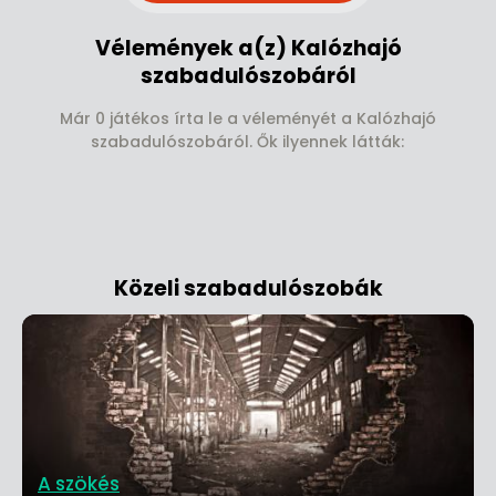
Vélemények a(z) Kalózhajó
szabadulószobáról
Már 0 játékos írta le a véleményét a Kalózhajó
szabadulószobáról. Ők ilyennek látták:
Közeli szabadulószobák
A szökés