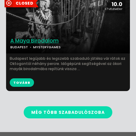
10.0
37 VÉLEMÉNY
A Maya Birodalom
BUDAPEST
MYSTERYGAMES
Budapest legújabb és legszebb szabaduló játéka vár rátok az
Oktogontól néhány percre. Időgépünk segítségével az ókori
mayák birodalmába repítünk vissza ...
TOVÁBB
MÉG TÖBB SZABADULÓSZOBA