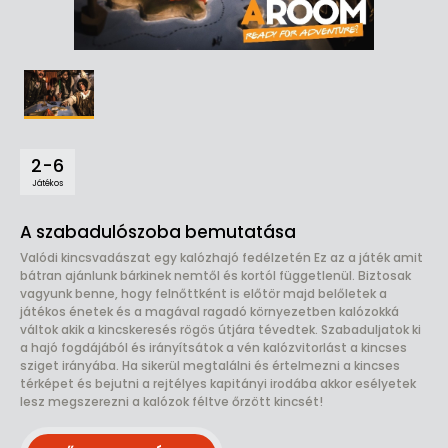
2-6
Játékos
A szabadulószoba bemutatása
Valódi kincsvadászat egy kalózhajó fedélzetén Ez az a játék amit
bátran ajánlunk bárkinek nemtől és kortól függetlenül. Biztosak
vagyunk benne, hogy felnőttként is előtör majd belőletek a
játékos énetek és a magával ragadó környezetben kalózokká
váltok akik a kincskeresés rögös útjára tévedtek. Szabaduljatok ki
a hajó fogdájából és irányítsátok a vén kalózvitorlást a kincses
sziget irányába. Ha sikerül megtalálni és értelmezni a kincses
térképet és bejutni a rejtélyes kapitányi irodába akkor esélyetek
lesz megszerezni a kalózok féltve őrzött kincsét!