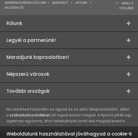
MINDENSZABADULÓSZOBA
>
BUDAPEST
>
AROOM
>
MENJ A
KALÓZHAJÓ
TETEJÉRE
Rólunk
Legyél a partnerünk!
Maradjunk kapcsolatban!
Népszerű városok
További országok
Ha szereted használni az agyad és az aktív kikapcsolódást, akkor
a
szabadulószobákban
jól fogod érezni magad. A kijutós játék egy
izgalmas agytorna, ahol feladványok sorát kell megfejtened a
szabaduláshoz. A kijutós játék csapatmunka. A közös kaland
erősíti a játékosok közötti kapcsolatot, így összehozza a
Weboldalunk használatával jóváhagyod a cookie-k
munkahelyi és baráti társaságokat. A szabadulószobák olyan