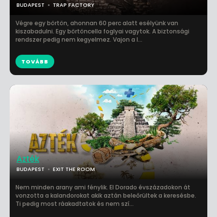
BUDAPEST
TRAP FACTORY
Végre egy börtön, ahonnan 60 perc alatt esélyünk van
kiszabadulni. Egy börtöncella foglyai vagytok. A biztonsági
rendszer pedig nem kegyelmez. Vajon a l...
TOVÁBB
Azték
BUDAPEST
EXIT THE ROOM
Nem minden arany ami fénylik. El Dorado évszázadokon át
vonzotta a kalandorokat akik aztán beleőrültek a keresésbe.
Ti pedig most ráakadtatok és nem szí...