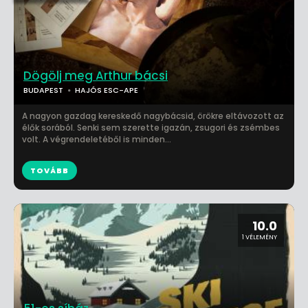
Dögölj meg Arthur bácsi
BUDAPEST
HAJÓS ESC-APE
A nagyon gazdag kereskedő nagybácsid, örökre eltávozott az
élők sorából. Senki sem szerette igazán, zsugori és zsémbes
volt. A végrendeletéből is minden...
TOVÁBB
10.0
1 VÉLEMÉNY