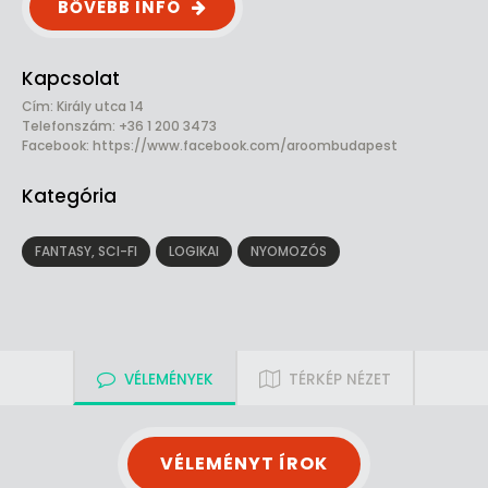
BŐVEBB INFÓ
Kapcsolat
Cím: Király utca 14
Telefonszám: +36 1 200 3473
Facebook:
https://www.facebook.com/aroombudapest
Kategória
FANTASY, SCI-FI
LOGIKAI
NYOMOZÓS
VÉLEMÉNYEK
TÉRKÉP NÉZET
VÉLEMÉNYT ÍROK