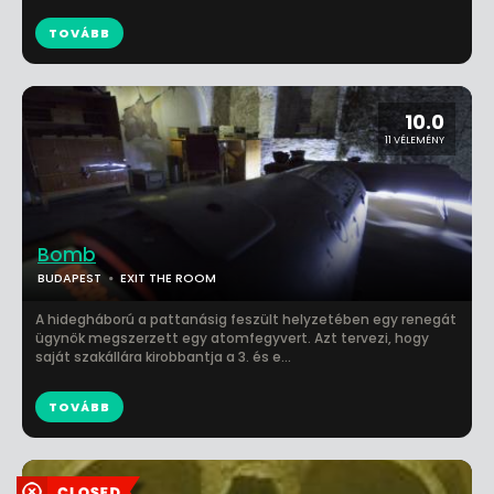
TOVÁBB
10.0
11 VÉLEMÉNY
Bomb
BUDAPEST
EXIT THE ROOM
A hidegháború a pattanásig feszült helyzetében egy renegát
ügynök megszerzett egy atomfegyvert. Azt tervezi, hogy
saját szakállára kirobbantja a 3. és e...
TOVÁBB