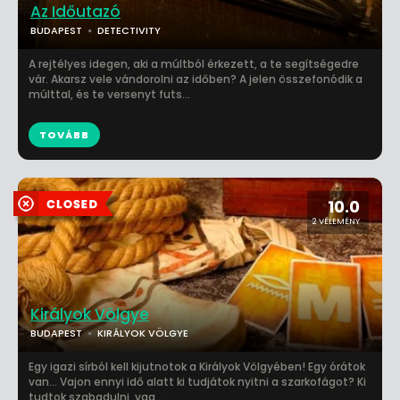
Az Időutazó
BUDAPEST
DETECTIVITY
A rejtélyes idegen, aki a múltból érkezett, a te segítségedre
vár. Akarsz vele vándorolni az időben? A jelen összefonódik a
múlttal, és te versenyt futs...
TOVÁBB
10.0
2 VÉLEMÉNY
Királyok Völgye
BUDAPEST
KIRÁLYOK VÖLGYE
Egy igazi sírból kell kijutnotok a Királyok Völgyében! Egy órátok
van… Vajon ennyi idő alatt ki tudjátok nyitni a szarkofágot? Ki
tudtok szabadulni, vag...