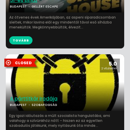
51-es síház
BUDAPEST
GELLÉRT ESCAPE
Az ötvenes évek Amerikájában, az aspeni síparadicsomban
síeltek, mikor lavina elől egy mindentől távol eső síházba
menekültök. Megkönnyebbültök, élvezit...
TOVÁBB
5.0
2 VÉLEMÉNY
A párttitkár irodája
BUDAPEST
SZOBAFOGSÁG
Egy igazi időutazás a múlt szocialista hangulatába, ami
valahogy a szívünkhöz nőtt – hiszen ez az egyetlen
szabadulós játékunk, mely nyitásunk óta minde...