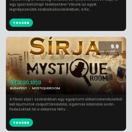
egy igazi kalózhajó fedélzetére! Várunk az egyik
legnépszerűbb szabadulószobánkban, a Ka...
TOVÁBB
9.9
222 VÉLEMÉNY
A fáraó sírja
BUDAPEST
MYSTIQUEROOM
A Fáraó sírja I. szobánkban egy egyiptomi sírkamrarendszerből
kell kijutnotok csapattársaiddal, izgalmas kalandok során.
Fedezzétek fel a sírkamra féltv...
TOVÁBB