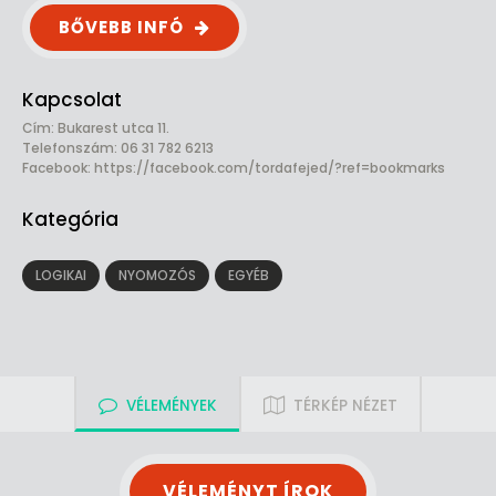
BŐVEBB INFÓ
Kapcsolat
Cím: Bukarest utca 11.
Telefonszám: 06 31 782 6213
Facebook:
https://facebook.com/tordafejed/?ref=bookmarks
Kategória
LOGIKAI
NYOMOZÓS
EGYÉB
VÉLEMÉNYEK
TÉRKÉP NÉZET
VÉLEMÉNYT ÍROK