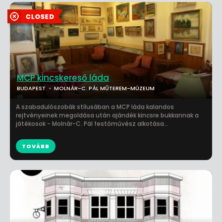
MCP kincskereső láda
BUDAPEST
MOLNÁR-C. PÁL MŰTEREM-MÚZEUM
A szabadulószobák stílusában a MCP láda kalandos
rejtvényeinek megoldása után ajándék kincsre bukkannak a
játékosok - Molnár-C. Pál festőművész alkotása...
TOVÁBB