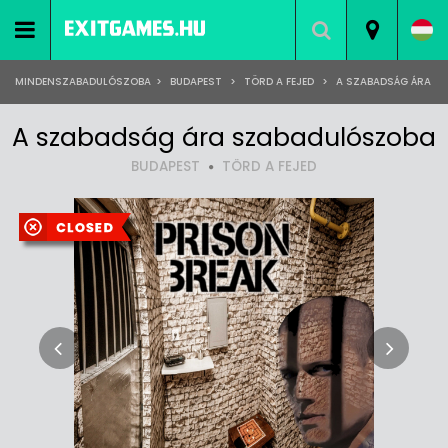
MINDENSZABADULÓSZOBA
>
BUDAPEST
>
TÖRD A FEJED
>
A SZABADSÁG ÁRA
A szabadság ára szabadulószoba
BUDAPEST
TÖRD A FEJED