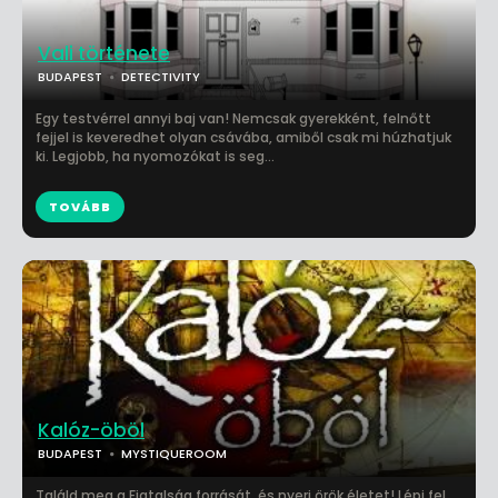
Vali története
BUDAPEST
DETECTIVITY
Egy testvérrel annyi baj van! Nemcsak gyerekként, felnőtt
fejjel is keveredhet olyan csávába, amiből csak mi húzhatjuk
ki. Legjobb, ha nyomozókat is seg...
TOVÁBB
Kalóz-öböl
BUDAPEST
MYSTIQUEROOM
Találd meg a Fiatalság forrását, és nyerj örök életet! Lépj fel