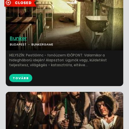
Bunker
BUDAPEST
BUNKERGAME
HELYSZÍN: Pestlőrinc - fonóüzem IDŐPONT: Valamikor a
hidegháború idején! Alapsztori: ügynök vagy, küldetést
teljesítesz, világégés - katasztrófa, eltéve...
TOVÁBB