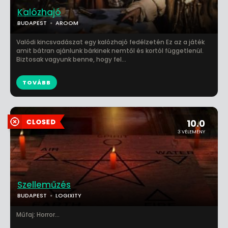
Kalózhajó
BUDAPEST
AROOM
Valódi kincsvadászat egy kalózhajó fedélzetén Ez az a játék
amit bátran ajánlunk bárkinek nemtől és kortól függetlenül.
Biztosak vagyunk benne, hogy fel...
TOVÁBB
10.0
3 VÉLEMÉNY
Szelleműzés
BUDAPEST
LOGIXITY
Műfaj: Horror...