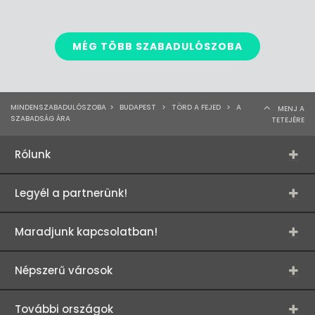
MÉG TÖBB SZABADULÓSZOBA
MINDENSZABADULÓSZOBA
>
BUDAPEST
>
TÖRD A FEJED
>
A
MENJ A
SZABADSÁG ÁRA
TETEJÉRE
Rólunk
Legyél a partnerünk!
Maradjunk kapcsolatban!
Népszerű városok
További országok