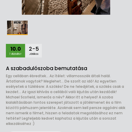
10.0
2-5
1 VÉLEMÉNY
Játékos
A szabadulószoba bemutatása
Egy cellában ébredtek... ​Az ítélet: villamosszék általi halál.
Ártatlanok vagytok? Meglehet... De szorít az idő! Az egyetlen
esélyetek a túlélésre: A szökés! De ne feledjétek, a szökés csak a
kezdet... Az igazi kihívás a cellából való kijutás után kezdődik!
Michael Scofield, ismerős a név? Akkor itt a helyed! A szoba
kialakításában fontos szerepet játszott a játékmenet és a film
közötti párhuzam jelenléte. Azoknak sem kell persze aggódni akik
nem ismerik a filmet, hiszen a feladatok megoldásához ez nem
feltétel! Legfeljebb kedvet kaphatsz a kijutás után a sorozat
elkezdéséhez :)