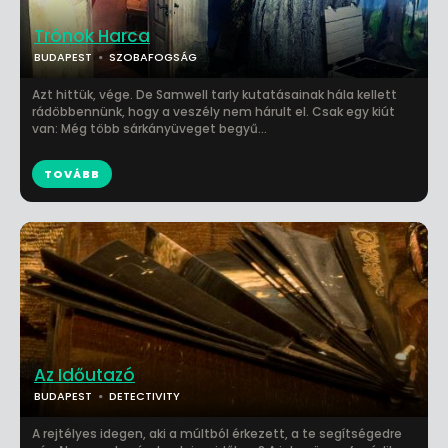
Trónok Harca
BUDAPEST
SZOBAFOGSÁG
Azt hittük, vége. De Samwell tarly kutatásainak hála kellett
rádöbbennünk, hogy a veszély nem hárult el. Csak egy kiút
van: Még több sárkányüveget begyű...
TOVÁBB
Az Időutazó
BUDAPEST
DETECTIVITY
A rejtélyes idegen, aki a múltból érkezett, a te segítségedre