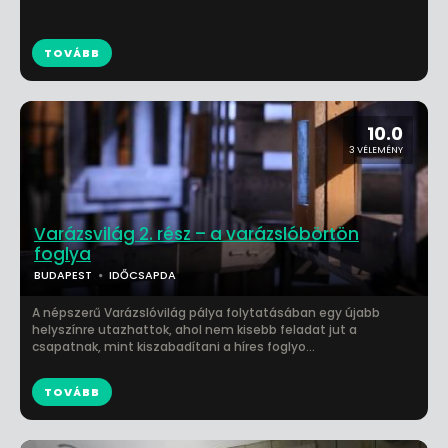
TOVÁBB
10.0
3 VÉLEMÉNY
Varázsvilág 2. rész – a varázslóbörtön
foglya
BUDAPEST
IDŐCSAPDA
A népszerű Varázslóvilág pálya folytatásában egy újabb
helyszínre utazhattok, ahol nem kisebb feladat jut a
csapatnak, mint kiszabadítani a híres foglyo...
TOVÁBB