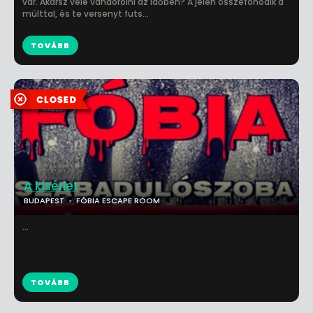
vár. Akarsz vele vándorolni az időben? A jelen összefonódik a
múlttal, és te versenyt futs...
TOVÁBB
A kísérlet
BUDAPEST
FÓBIA ESCAPE ROOM
...
TOVÁBB