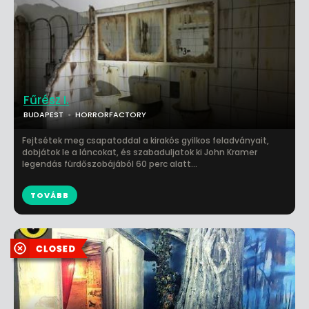
Fűrész I.
BUDAPEST
HORRORFACTORY
Fejtsétek meg csapatoddal a kirakós gyilkos feladványait,
dobjátok le a láncokat, és szabaduljatok ki John Kramer
legendás fürdőszobájából 60 perc alatt...
TOVÁBB