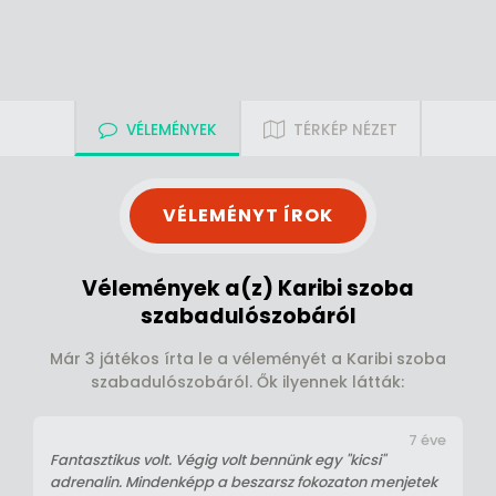
VÉLEMÉNYEK
TÉRKÉP NÉZET
VÉLEMÉNYT ÍROK
Vélemények a(z) Karibi szoba
szabadulószobáról
Már 3 játékos írta le a véleményét a Karibi szoba
szabadulószobáról. Ők ilyennek látták:
7 éve
Fantasztikus volt. Végig volt bennünk egy "kicsi"
adrenalin. Mindenképp a beszarsz fokozaton menjetek