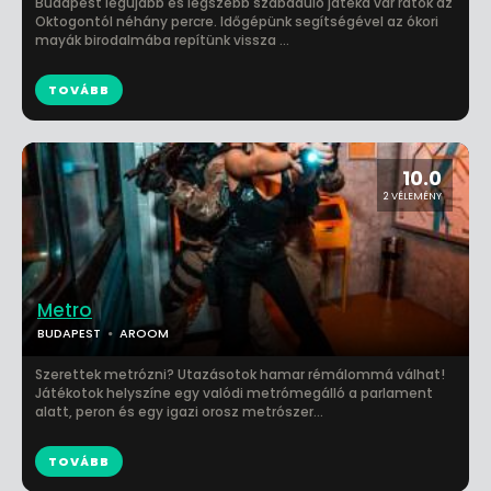
Budapest legújabb és legszebb szabaduló játéka vár rátok az
Oktogontól néhány percre. Időgépünk segítségével az ókori
mayák birodalmába repítünk vissza ...
TOVÁBB
10.0
2 VÉLEMÉNY
Metro
BUDAPEST
AROOM
Szerettek metrózni? Utazásotok hamar rémálommá válhat!
Játékotok helyszíne egy valódi metrómegálló a parlament
alatt, peron és egy igazi orosz metrószer...
TOVÁBB