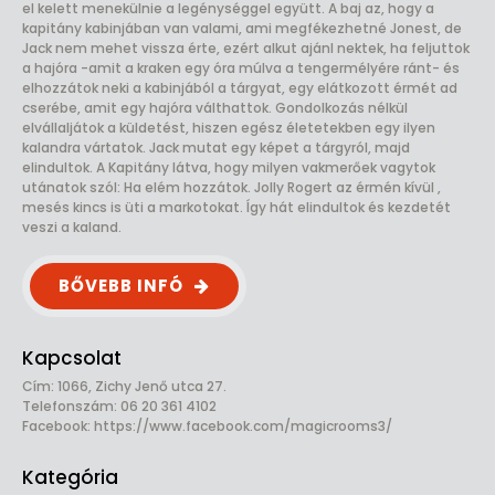
el kelett menekülnie a legénységgel együtt. A baj az, hogy a
kapitány kabinjában van valami, ami megfékezhetné Jonest, de
Jack nem mehet vissza érte, ezért alkut ajánl nektek, ha feljuttok
a hajóra -amit a kraken egy óra múlva a tengermélyére ránt- és
elhozzátok neki a kabinjából a tárgyat, egy elátkozott érmét ad
cserébe, amit egy hajóra válthattok. Gondolkozás nélkül
elvállaljátok a küldetést, hiszen egész életetekben egy ilyen
kalandra vártatok. Jack mutat egy képet a tárgyról, majd
elindultok. A Kapitány látva, hogy milyen vakmerőek vagytok
utánatok szól: Ha elém hozzátok. Jolly Rogert az érmén kívül ,
mesés kincs is üti a markotokat. Így hát elindultok és kezdetét
veszi a kaland.
BŐVEBB INFÓ
Kapcsolat
Cím: 1066, Zichy Jenő utca 27.
Telefonszám: 06 20 361 4102
Facebook:
https://www.facebook.com/magicrooms3/
Kategória