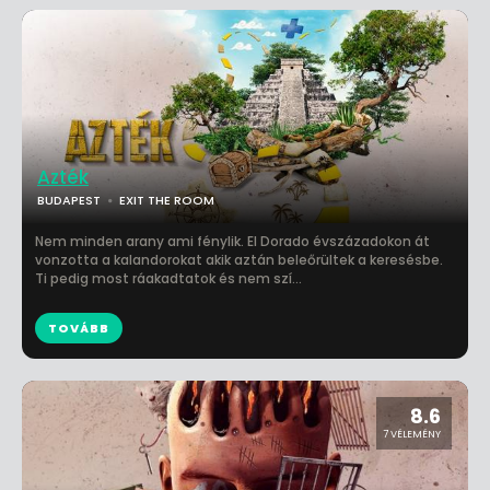
Azték
BUDAPEST
EXIT THE ROOM
Nem minden arany ami fénylik. El Dorado évszázadokon át
vonzotta a kalandorokat akik aztán beleőrültek a keresésbe.
Ti pedig most ráakadtatok és nem szí...
TOVÁBB
8.6
7 VÉLEMÉNY