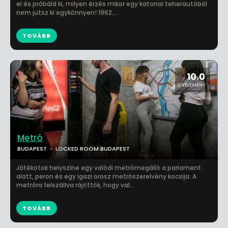
el és próbáld ki, milyen érzés mikor egy katonai teherautóból
nem jutsz ki egykönnyen! 1962...
TOVÁBB
10.0
2 VÉLEMÉNY
Metró
BUDAPEST
LOCKED ROOM BUDAPEST
Játékotok helyszíne egy valódi metrómegálló a parlament
alatt, peron és egy igazi orosz metrószerelvény kocsija. A
metróra felszállva rájöttök, hogy val...
TOVÁBB