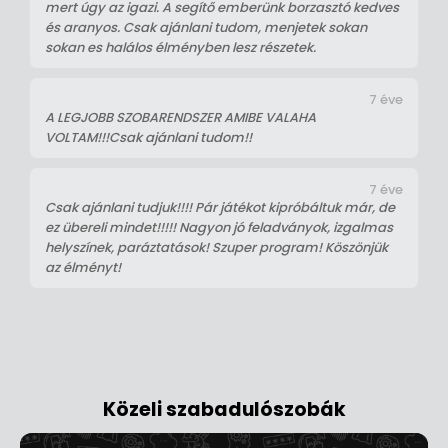
mert úgy az igazi. A segítő emberünk borzasztó kedves
és aranyos. Csak ajánlani tudom, menjetek sokan
sokan es halálos élményben lesz részetek.
7 éve
A LEGJOBB SZOBARENDSZER AMIBE VALAHA
VOLTAM!!!Csak ajánlani tudom!!
7 éve
Csak ajánlani tudjuk!!!! Pár játékot kipróbáltuk már, de
ez übereli mindet!!!!! Nagyon jó feladványok, izgalmas
helyszínek, paráztatások! Szuper program! Köszönjük
az élményt!
Közeli szabadulószobák