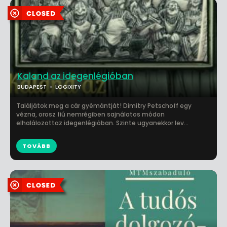
Kaland az idegenlégióban
BUDAPEST
LOGIXITY
Találjátok meg a cár gyémántját! Dimitry Petschoff egy
vézna, orosz fiú nemrégiben sajnálatos módon
elhalálozottaz idegenlégióban. Szinte ugyanekkor lev...
TOVÁBB