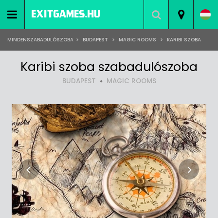
MINDENSZABADULÓSZOBA
>
BUDAPEST
>
MAGIC ROOMS
>
KARIBI SZOBA
Karibi szoba szabadulószoba
BUDAPEST
MAGIC ROOMS