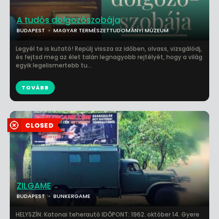
A tudós dolgozószobája
BUDAPEST
MAGYAR TERMÉSZETTUDOMÁNYI MÚZEUM
Legyél te is kutató! Repülj vissza az időben, olvass, vizsgálódj,
és fejtsd meg az élet talán legnagyobb rejtélyét, hogy a világ
egyik legelismertebb tu...
TOVÁBB
ZILGAME
BUDAPEST
BUNKERGAME
HELYSZÍN: Katonai teherautó IDŐPONT: 1962. október 14. Gyere