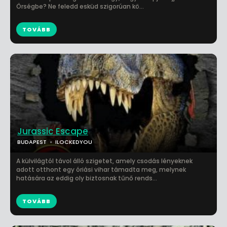
Örségbe? Ne feledd esküd szigorúan kö...
TOVÁBB
Jurassic Escape
BUDAPEST
ILOCKEDYOU
A külvilágtól távol álló szigetet, amely csodás lényeknek
adott otthont egy óriási vihar támadta meg, melynek
hatására az eddig oly biztosnak tűnő rends...
TOVÁBB