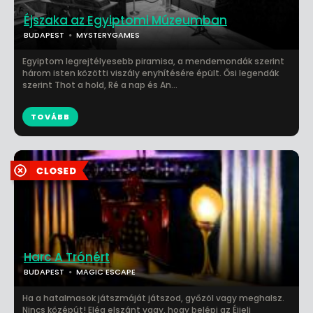
Éjszaka az Egyiptomi Múzeumban
BUDAPEST
MYSTERYGAMES
Egyiptom legrejtélyesebb piramisa, a mendemondák szerint
három isten közötti viszály enyhítésére épült. Ősi legendák
szerint Thot a hold, Ré a nap és An...
TOVÁBB
Harc A Trónért
BUDAPEST
MAGIC ESCAPE
Ha a hatalmasok játszmáját játszod, győzöl vagy meghalsz.
Nincs középút! Elég elszánt vagy, hogy belépj az Éjjeli