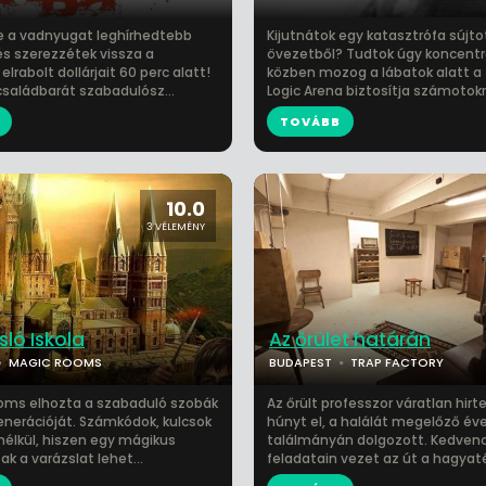
 le a vadnyugat leghírhedtebb
Kijutnátok egy katasztrófa sújto
és szerezzétek vissza a
övezetből? Tudtok úgy koncentrá
lrabolt dollárjait 60 perc alatt!
közben mozog a lábatok alatt a t
saládbarát szabadulósz...
Logic Arena biztosítja számotokra
TOVÁBB
10.0
3 VÉLEMÉNY
sló Iskola
Az őrület határán
MAGIC ROOMS
BUDAPEST
TRAP FACTORY
oms elhozta a szabaduló szobák
Az őrült professzor váratlan hir
enerációját. Számkódok, kulcsok
húnyt el, a halálát megelőző év
nélkül, hiszen egy mágikus
találmányán dolgozott. Kedven
ak a varázslat lehet...
feladatain vezet az út a hagyaté