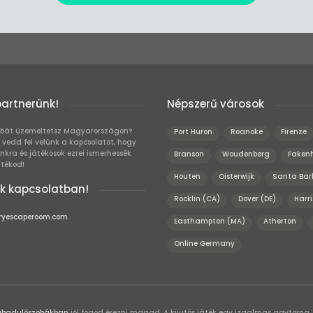
partnerünk!
Népszerű városok
bát üzemeltetsz Magyarországon?
Port Huron
Roanoke
Firenze
 vedd fel velünk a kapcsolatot, hogy
unkra és játékosok ezrei ismerhessék
Branson
Woudenberg
Fake
átékod!
Houten
Oisterwijk
Santa Bar
k kapcsolatban!
Rocklin (CA)
Dover (DE)
Harr
ryescaperoom.com
Easthampton (MA)
Atherton
Online Germany
abadulószobákban
jól fogod érezni magad. A kijutós játék egy izgalmas agytorna,