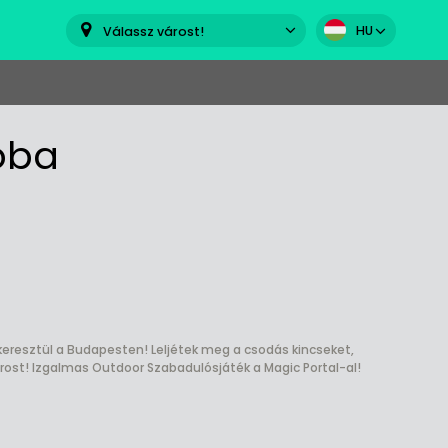
HU
Válassz várost!
oba
keresztül a Budapesten! Leljétek meg a csodás kincseket,
rost! Izgalmas Outdoor Szabadulósjáték a Magic Portal-al!