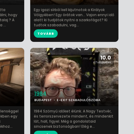
tta
Egy igazi sírból kell kijutnotok a Királyok
lni, hogy
Völgyében! Egy órátok van… Vajon ennyi idő
alaj ? A
alatt ki tudjátok nyitni a szarkofágot? Ki
 ...
tudtok szabadulni, vag...
TOVÁBB
10.0
67 VÉLEMÉNY
1984
BUDAPEST
E-EXIT SZABADULÓSZOBA
telenséggel
1984 Szörnyű időket élünk. A Nagy Testvér,
ekben egy
és terrorszervezete mindent, és mindenkit
c
lát, hall, figyel. Még a gondolataid
khoz...
sincsenek biztonságban! Elég e...