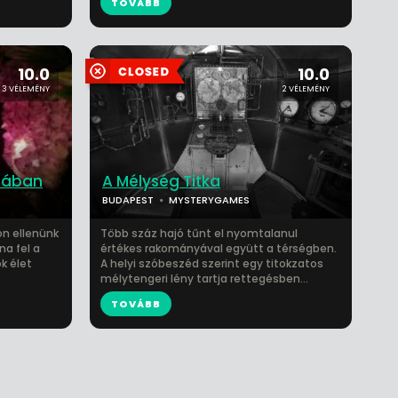
TOVÁBB
10.0
10.0
3 VÉLEMÉNY
2 VÉLEMÉNY
omában
A Mélység Titka
BUDAPEST
MYSTERYGAMES
on ellenünk
Több száz hajó tűnt el nyomtalanul
na fel a
értékes rakományával együtt a térségben.
ök élet
A helyi szóbeszéd szerint egy titokzatos
mélytengeri lény tartja rettegésben...
TOVÁBB