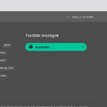
MENJ A TETEJÉRE
További országok
Biloxi
Australia
nham
bara
isburg (SD)
Asse
 ahol feladványok sorát kell megfejtened a szabaduláshoz. A kijutós