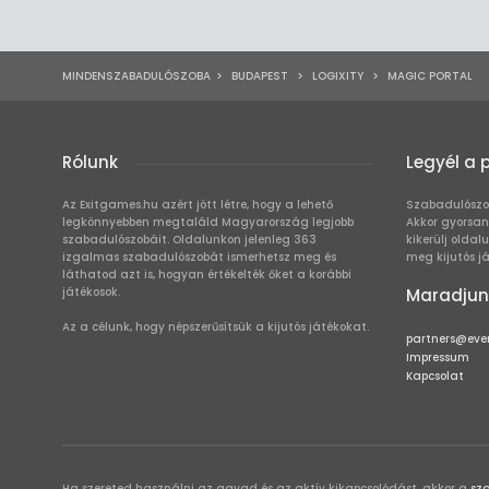
MINDENSZABADULÓSZOBA
>
BUDAPEST
>
LOGIXITY
>
MAGIC PORTAL
Rólunk
Legyél a 
Az Exitgames.hu azért jött létre, hogy a lehető
Szabadulószo
legkönnyebben megtaláld Magyarország legjobb
Akkor gyorsan
szabadulószobáit. Oldalunkon jelenleg 363
kikerülj oldal
izgalmas szabadulószobát ismerhetsz meg és
meg kijutós j
láthatod azt is, hogyan értékelték őket a korábbi
játékosok.
Maradjun
Az a célunk, hogy népszerűsítsük a kijutós játékokat.
partners@eve
Impressum
Kapcsolat
Ha szereted használni az agyad és az aktív kikapcsolódást, akkor a
sz