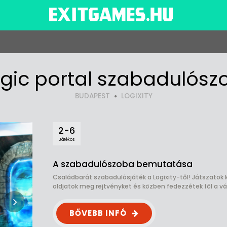
gic portal szabadulósz
BUDAPEST
LOGIXITY
2-6
Játékos
A szabadulószoba bemutatása
Családbarát szabadulósjáték a Logixity-től! Játszatok 
oldjatok meg rejtvényket és közben fedezzétek föl a vá
BŐVEBB INFÓ