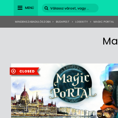
MENÜ
MINDENSZABADULÓSZOBA
>
BUDAPEST
>
LOGIXITY
>
MAGIC PORTAL
Ma