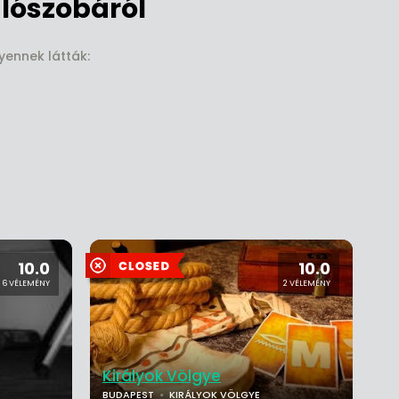
lószobáról
yennek látták:
10.0
10.0
6 VÉLEMÉNY
2 VÉLEMÉNY
Királyok Völgye
BUDAPEST
KIRÁLYOK VÖLGYE