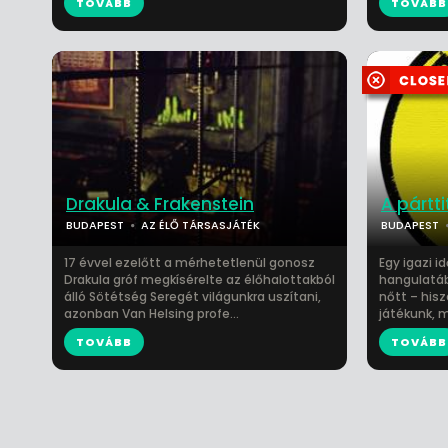
TOVÁBB
TOVÁBB
Drakula & Frakenstein
A pártti
BUDAPEST
AZ ÉLŐ TÁRSASJÁTÉK
BUDAPEST
17 évvel ezelőtt a mérhetetlenül gonosz
Egy igazi i
Drakula gróf megkísérelte az élőhalottakból
hangulatáb
álló Sötétség Seregét világunkra uszítani,
nőtt – his
azonban Van Helsing profe...
játékunk, m
TOVÁBB
TOVÁBB