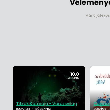
Véleménye
Már 0 játékos
10.0
1 VÉLEMÉNY
Titkok Kamrája - Varázsvilág
Cowboy
BUDAPEST
IDŐCSAPDA
BUDAPEST