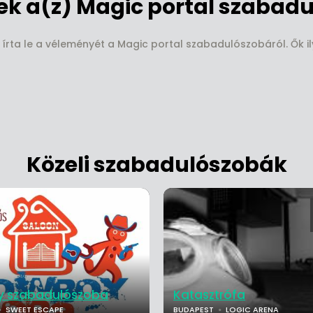
k a(z) Magic portal szabadu
 írta le a véleményét a Magic portal szabadulószobáról. Ők il
Közeli szabadulószobák
 szabadulószoba
Katasztrófa
SWEET ESCAPE
BUDAPEST
LOGIC ARENA