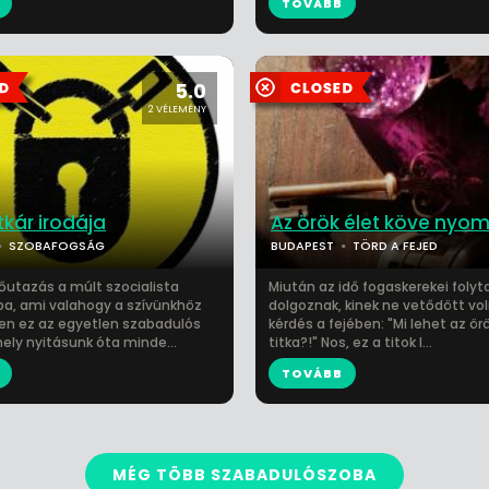
TOVÁBB
5.0
2 VÉLEMÉNY
tkár irodája
Az örök élet köve ny
SZOBAFOGSÁG
BUDAPEST
TÖRD A FEJED
dőutazás a múlt szocialista
Miután az idő fogaskerekei folyt
a, ami valahogy a szívünkhöz
dolgoznak, kinek ne vetődött vol
zen ez az egyetlen szabadulós
kérdés a fejében: "Mi lehet az ör
ely nyitásunk óta minde...
titka?!" Nos, ez a titok l...
TOVÁBB
MÉG TÖBB SZABADULÓSZOBA