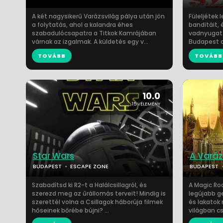
A két nagysikerű Varázsvilág pálya után jön
Füleljétek
a folytatás, ahol a kalandra éhes
banditáit, 
szabadulócsapatra a Titkok Kamrájában
vadnyugat e
várnak az izgalmak. A küldetés egy v...
Budapest c
TOVÁBB
TOVÁBB
10.0
15 VÉLEMÉNY
Star Wars
A Varáz
BUDAPEST
ESCAPE ZONE
BUDAPEST
Szabadítsd ki R2-t a Halálcsillagról, és
A Magic Ro
szerezd meg az űrállomás terveit! Mindig is
legújabb g
szerettél volna a Csillagok háborúja filmek
és lakatok 
hőseinek bőrébe bújni? ...
világban cs