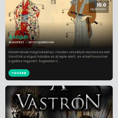
10.0
29 VÉLEMÉNY
A sógun
BUDAPEST
MYSTIQUEROOM
Hatalmának megtöréséhez, minden veszéllyel dacolva be kell
törnötök a sógun házába az éj leple alatt, és el kell hoznotok
a gyilkos fegyvert. Sugawara n...
TOVÁBB