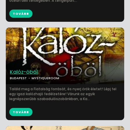
óceán déli térségében. A tengerpart...
TOVÁBB
Kalóz-öböl
BUDAPEST
MYSTIQUEROOM
Találd meg a Fiatalság forrását, és nyerj örök életet! Lépj fel
egy igazi kalózhajó fedélzetére! Várunk az egyik
legnépszerűbb szabadulószobánkban, a Ka...
TOVÁBB