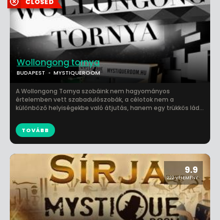
Wollongong tornya
BUDAPEST
MYSTIQUEROOM
A Wollongong Tornya szobáink nem hagyományos
értelemben vett szabadulószobák, a célotok nem a
különböző helyiségekbe való átjutás, hanem egy trükkös lád...
TOVÁBB
9.9
222 VÉLEMÉNY