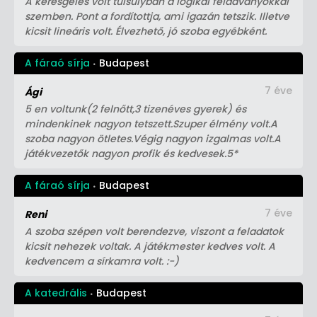
A keresgélés volt túlsúlyban a logikai feladványokkal
szemben. Pont a fordítottja, ami igazán tetszik. Illetve
kicsit lineáris volt. Élvezhető, jó szoba egyébként.
A fáraó sírja
Budapest
7 éve
Ági
5 en voltunk(2 felnőtt,3 tizenéves gyerek) és
mindenkinek nagyon tetszett.Szuper élmény volt.A
szoba nagyon ötletes.Végig nagyon izgalmas volt.A
játékvezetők nagyon profik és kedvesek.5*
A fáraó sírja
Budapest
7 éve
Reni
A szoba szépen volt berendezve, viszont a feladatok
kicsit nehezek voltak. A játékmester kedves volt. A
kedvencem a sírkamra volt. :-)
A katedrális
Budapest