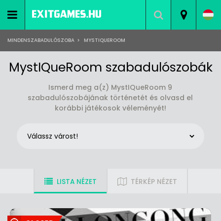
MINDENSZABADULÓSZOBA
>
MYSTIQUEROOM
MystIQueRoom szabadulószobák
Ismerd meg a(z) MystIQueRoom 9
szabadulószobájának történetét és olvasd el
korábbi játékosok véleményét!
LISTA NÉZET
TÉRKÉP NÉZET