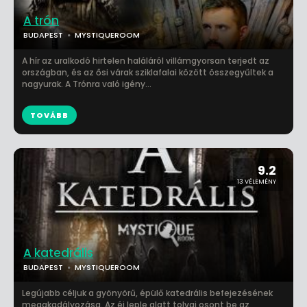
A trón
BUDAPEST
MYSTIQUEROOM
A hír az uralkodó hirtelen haláláról villámgyorsan terjedt az
országban, és az ősi várak sziklafalai között összegyűltek a
nagyurak. A Trónra való igény...
TOVÁBB
9.2
13 VÉLEMÉNY
A katedrális
BUDAPEST
MYSTIQUEROOM
Legújabb céljuk a gyönyörű, épülő katedrális befejezésének
megakadályozása. Az éj leple alatt tolvaj osont be az