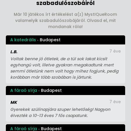
szabadulószobáiról
Már 10 játékos írt értékelést a(z) MystIQueRoom
valamelyik szabadulószobájáról. Olvasd el, mit
mondanak róla!
A katedrális
Budapest
7 éve
L.B.
Voltak benne jó ötletek, de a túl sok lakat kicsit
egyhangú volt, illetve gyakran megakadtunk mert
semmi ötletünk nem volt hogy mihez fogjunk, pedig
korábban már több szobában is jártunk.
A fáraó sírja
Budapest
7 éve
MK
Gyerekek szülinapjára szuper lehetőség! Nagyon
élvezték a 10-13 éves 7 fős csapatunk.
A fáraó sírja
Budapest