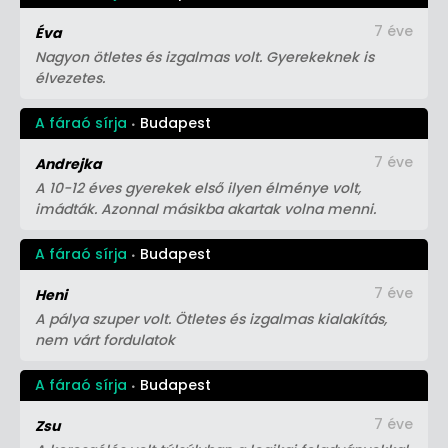
7 éve
Éva
Nagyon ötletes és izgalmas volt. Gyerekeknek is
élvezetes.
A fáraó sírja
Budapest
7 éve
Andrejka
A 10-12 éves gyerekek első ilyen élménye volt,
imádták. Azonnal másikba akartak volna menni.
A fáraó sírja
Budapest
7 éve
Heni
A pálya szuper volt. Ötletes és izgalmas kialakítás,
nem várt fordulatok
A fáraó sírja
Budapest
7 éve
Zsu