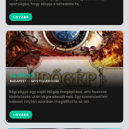
apátságba, hogy ellopja a katedrális te...
TOVÁBB
Az Időgép
BUDAPEST
MYSTIQUEROOM
Régi vágya egy saját időgép megépítése, ami hosszas
kísérletezés után végre sikerült neki. Egy szerencsétlen
baleset folytán azonban megállította az idő...
TOVÁBB