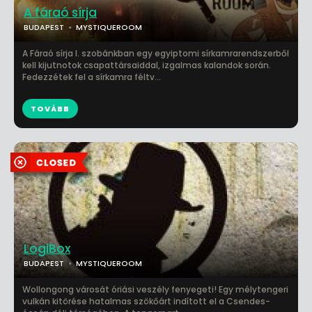
A fáraó sírja
BUDAPEST
MYSTIQUEROOM
A Fáraó sírja I. szobánkban egy egyiptomi sírkamrarendszerből
kell kijutnotok csapattársaiddal, izgalmas kalandok során.
Fedezzétek fel a sírkamra féltv...
TOVÁBB
LogiBox
BUDAPEST
MYSTIQUEROOM
Wollongong városát óriási veszély fenyegeti! Egy mélytengeri
vulkán kitörése hatalmas szökőárt indított el a Csendes-