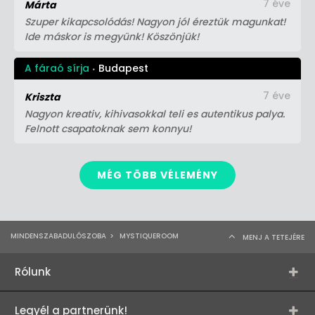
7 éve
Márta
Szuper kikapcsolódás! Nagyon jól éreztük magunkat!
Ide máskor is megyünk! Köszönjük!
A fáraó sírja
Budapest
7 éve
Kriszta
Nagyon kreativ, kihivasokkal teli es autentikus palya.
Felnott csapatoknak sem konnyu!
MÉG TÖBB VÉLEMÉNY
MINDENSZABADULÓSZOBA
>
MYSTIQUEROOM
MENJ A TETEJÉRE
Rólunk
Legyél a partnerünk!