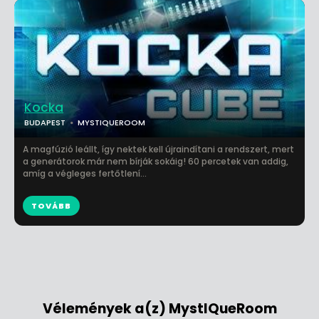
Kocka
BUDAPEST
MYSTIQUEROOM
A magfúzió leállt, így nektek kell újraindítani a rendszert, mert
a generátorok már nem bírják sokáig! 60 percetek van addig,
amíg a végleges fertőtlení...
TOVÁBB
Vélemények a(z) MystIQueRoom