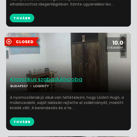
elhalálozottaz idegenlégióban. Szinte ugyanekkor lev...
TOVÁBB
10.0
2 VÉLEMÉNY
Klasszikus szabadulószoba
BUDAPEST
LOGIXITY
A nyomozóknak jó okuk van feltételezni, hogy Lóránt Hugó, a
műkincsrabló, saját lakásán rejtette el zsákmányát, mielőtt
köddé vált. A berendezés és a te...
TOVÁBB