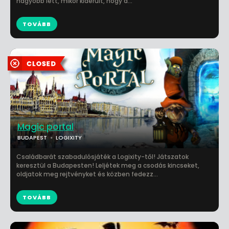
nagyobb lett, mikor kiderült, hogy a...
TOVÁBB
Magic portal
BUDAPEST
LOGIXITY
Családbarát szabadulósjáték a Logixity-től! Játszatok
keresztül a Budapesten! Leljétek meg a csodás kincseket,
oldjatok meg rejtvényket és közben fedezz...
TOVÁBB