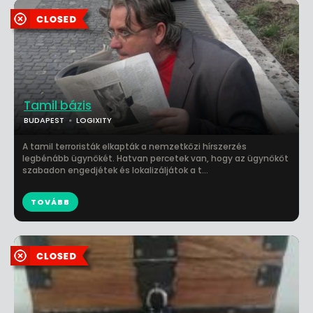
Tamil bázis
BUDAPEST
LOGIXITY
A tamil terroristák elkapták a nemzetközi hírszerzés
legbénább ügynökét. Hatvan percetek van, hogy az ügynököt
szabadon engedjétek és lokalizáljátok a t...
TOVÁBB