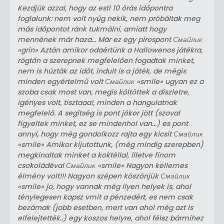
Kezdjük azzal, hogy az esti 10 órás időpontra
foglalunk: nem volt nyűg nekik, nem próbáltak meg
más időpontot ránk tukmálni, amiatt hogy
mennének már haza... Már ez egy pirospont Смайлик
«grin» Aztán amikor odaértünk a Hallowenos játékra,
rögtön a szerepnek megfelelően fogadtak minket,
nem is húzták az időt, indult is a játék, de mégis
minden egyértelmű volt Смайлик «smile» ugyan ez a
szoba csak most van, megis költöttek a díszletre,
igényes volt, tisztaaa!, minden a hangulatnak
megfelelő. A segítség is pont jókor jött (szoval
figyeltek minket, ez se mindenhol van...) es pont
annyi, hogy még gondolkozz rajta egy kicsit Смайлик
«smile» Amikor kijutottunk, (még mindig szerepben)
megkinaltak minket a koktéllal, illetve finom
csokoládéval Смайлик «smile» Nagyon kellemes
élmény volt!!! Nagyon szépen köszönjük Смайлик
«smile» jo, hogy vannak még ilyen helyek is, ahol
ténylegesen kapsz vmit a pénzedért, es nem csak
bezárnak (jobb esetben, mert van ahol még azt is
elfelejtették..) egy koszos helyre, ahol félsz bármihez