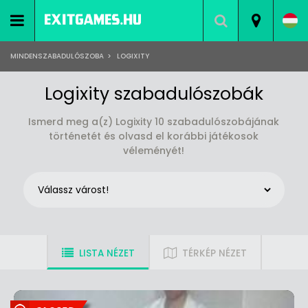
MINDENSZABADULÓSZOBA
>
LOGIXITY
Logixity szabadulószobák
Ismerd meg a(z) Logixity 10 szabadulószobájának
történetét és olvasd el korábbi játékosok
véleményét!
LISTA NÉZET
TÉRKÉP NÉZET