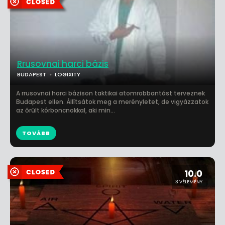
Rrusovnai harci bázis
BUDAPEST
LOGIXITY
A rrusovnai harci bázison taktikai atomrobbantást terveznek
Budapest ellen. Állítsátok meg a merényletet, de vigyázzatok
az őrült kórboncnokkal, aki min...
TOVÁBB
10.0
3 VÉLEMÉNY