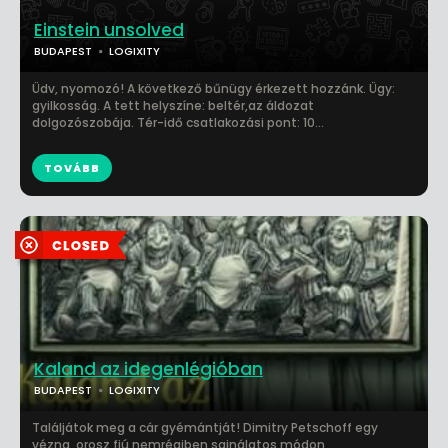
Einstein unsolved
BUDAPEST
LOGIXITY
Üdv, nyomozó! A következő bűnügy érkezett hozzánk. Ügy:
gyilkosság. A tett helyszíne: beltér,az áldozat
dolgozószobája. Tér-idő csatlakozási pont: 10...
TOVÁBB
Kaland az idegenlégióban
BUDAPEST
LOGIXITY
Találjátok meg a cár gyémántját! Dimitry Petschoff egy
vézna, orosz fiú nemrégiben sajnálatos módon