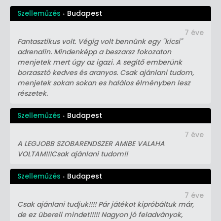
Szelleműzés
Budapest
7 éve
Fantasztikus volt. Végig volt bennünk egy "kicsi"
adrenalin. Mindenképp a beszarsz fokozaton
menjetek mert úgy az igazi. A segítő emberünk
borzasztó kedves és aranyos. Csak ajánlani tudom,
menjetek sokan sokan es halálos élményben lesz
részetek.
Szelleműzés
Budapest
7 éve
A LEGJOBB SZOBARENDSZER AMIBE VALAHA
VOLTAM!!!Csak ajánlani tudom!!
Szelleműzés
Budapest
7 éve
Csak ajánlani tudjuk!!!! Pár játékot kipróbáltuk már,
de ez übereli mindet!!!!! Nagyon jó feladványok,