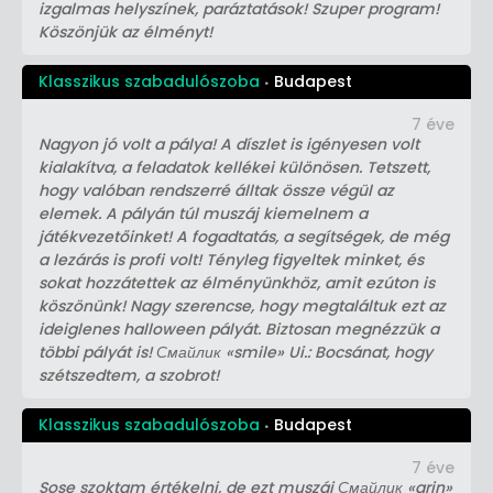
izgalmas helyszínek, paráztatások! Szuper program!
Köszönjük az élményt!
Klasszikus szabadulószoba
Budapest
7 éve
Nagyon jó volt a pálya! A díszlet is igényesen volt
kialakítva, a feladatok kellékei különösen. Tetszett,
hogy valóban rendszerré álltak össze végül az
elemek. A pályán túl muszáj kiemelnem a
játékvezetőinket! A fogadtatás, a segítségek, de még
a lezárás is profi volt! Tényleg figyeltek minket, és
sokat hozzátettek az élményünkhöz, amit ezúton is
köszönünk! Nagy szerencse, hogy megtaláltuk ezt az
ideiglenes halloween pályát. Biztosan megnézzük a
többi pályát is! Смайлик «smile» Ui.: Bocsánat, hogy
szétszedtem, a szobrot!
Klasszikus szabadulószoba
Budapest
7 éve
Sose szoktam értékelni, de ezt muszáj Смайлик «grin»