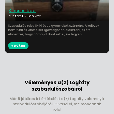
Kincsesláda
BUDAPEST
LOGIXITY
Szabadulószoba 8-14 éves gyermekek számára. A kalózok
nem tudták kincseiket igazságosan elosztani, ezért
elmentek, hogy párbajjal döntsék el, kié legyen...
TOVÁBB
Vélemények a(z) Logixity
szabadulószobáiról
Már 5 játékos írt értékelést a(z) Logixity valamelyik
szabadulószobájáról. Olvasd el, mit mondanak
róla!