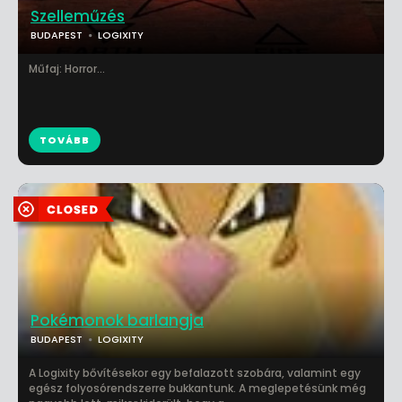
Szelleműzés
BUDAPEST
LOGIXITY
Műfaj: Horror...
TOVÁBB
Pokémonok barlangja
BUDAPEST
LOGIXITY
A Logixity bővítésekor egy befalazott szobára, valamint egy
egész folyosórendszerre bukkantunk. A meglepetésünk még