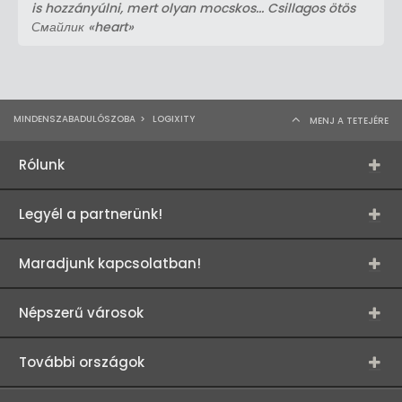
is hozzányúlni, mert olyan mocskos... Csillagos ötös
Смайлик «heart»
MINDENSZABADULÓSZOBA
>
LOGIXITY
MENJ A TETEJÉRE
Rólunk
Legyél a partnerünk!
Maradjunk kapcsolatban!
Népszerű városok
További országok