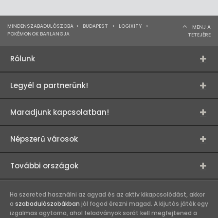
MINDENSZABADULÓSZOBA
>
BUDAPEST
>
LOGIXITY
>
MENJ A
POKÉMONOK BARLANGJA
TETEJÉRE
Rólunk
Legyél a partnerünk!
Maradjunk kapcsolatban!
Népszerű városok
További országok
Ha szereted használni az agyad és az aktív kikapcsolódást, akkor
a
szabadulószobákban
jól fogod érezni magad. A kijutós játék egy
izgalmas agytorna, ahol feladványok sorát kell megfejtened a