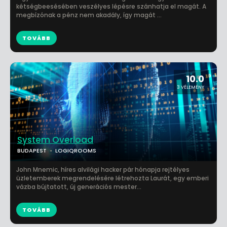
kétségbeesésében veszélyes lépésre szánhatja el magát. A
megbízónak a pénz nem akadály, így magát ...
TOVÁBB
10.0
3 VÉLEMÉNY
System Overload
BUDAPEST
LOGIQROOMS
John Mnemic, híres alvilági hacker pár hónapja rejtélyes
üzletemberek megrendelésére létrehozta Laurát, egy emberi
vázba bújtatott, új generációs mester...
TOVÁBB