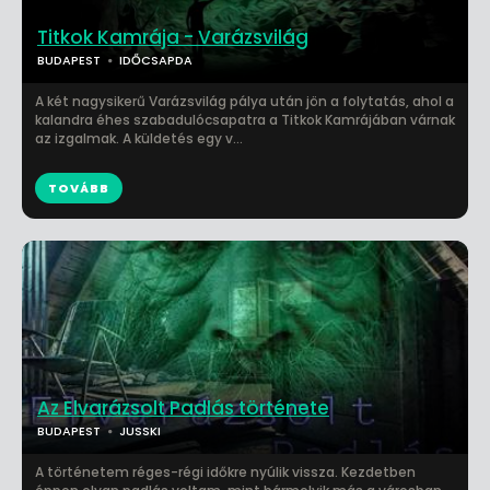
Titkok Kamrája - Varázsvilág
BUDAPEST
IDŐCSAPDA
A két nagysikerű Varázsvilág pálya után jön a folytatás, ahol a
kalandra éhes szabadulócsapatra a Titkok Kamrájában várnak
az izgalmak. A küldetés egy v...
TOVÁBB
Az Elvarázsolt Padlás története
BUDAPEST
JUSSKI
A történetem réges-régi időkre nyúlik vissza. Kezdetben