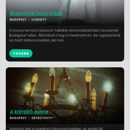
Rrusovnai harci bázis
BUDAPEST
LOGIXITY
A rrusovnai harci bázison taktikai atomrobbantást terveznek
Budapest ellen. Állítsátok meg a merényletet, de vigyázzatok
az őrült kórboncnokkal, aki min...
TOVÁBB
A krimiíró esete
BUDAPEST
DETECTIVITY
Vigyázni kell a szerelmi háromszögekkel: az egyik fél