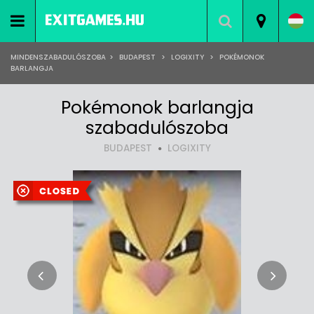
MINDENSZABADULÓSZOBA
>
BUDAPEST
>
LOGIXITY
>
POKÉMONOK
BARLANGJA
Pokémonok barlangja
szabadulószoba
BUDAPEST
LOGIXITY