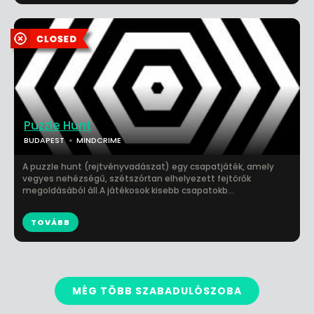
Puzzle Hunt
BUDAPEST
MINDCRIME
A puzzle hunt (rejtvényvadászat) egy csapatjáték, amely
vegyes nehézségű, szétszórtan elhelyezett fejtörők
megoldásából áll.A játékosok kisebb csapatokb...
TOVÁBB
MÉG TÖBB SZABADULÓSZOBA