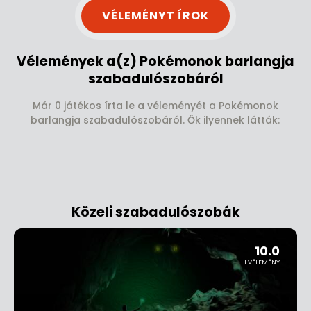
VÉLEMÉNYT ÍROK
Vélemények a(z) Pokémonok barlangja
szabadulószobáról
Már 0 játékos írta le a véleményét a Pokémonok
barlangja szabadulószobáról. Ők ilyennek látták:
Közeli szabadulószobák
10.0
1 VÉLEMÉNY