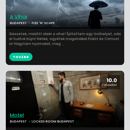
A Vihar
BUDAPEST
FLEE 'N' SCAPE
Siessetek, mielőtt idaér a vihar! Építettem egy óvóhelyet, oda
el tudtok bújni! Kérlek, vigyétek magatokkal Fickót és Cirmost
is! Hagytam nyomokat, meg ...
TOVÁBB
10.0
2 VÉLEMÉNY
Motel
BUDAPEST
LOCKED ROOM BUDAPEST