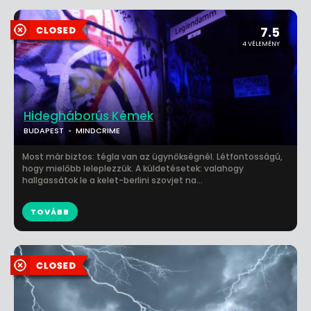
7.5
4 VÉLEMÉNY
Hidegháborús Kémek
BUDAPEST
MINDCRIME
Most már biztos: tégla van az ügynökségnél. Létfontosságú,
hogy mielőbb leleplezzük. A küldetésetek: valahogy
hallgassátok le a kelet-berlini szovjet na...
TOVÁBB