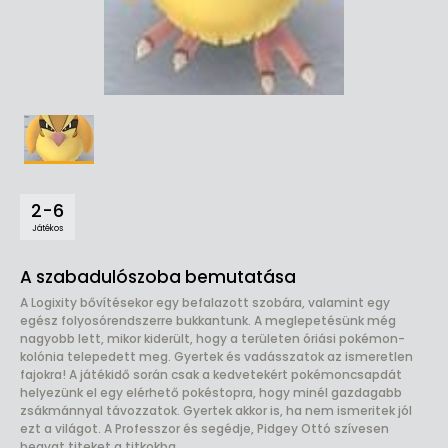
2-6
Játékos
A szabadulószoba bemutatása
A Logixity bővítésekor egy befalazott szobára, valamint egy
egész folyosórendszerre bukkantunk. A meglepetésünk még
nagyobb lett, mikor kiderült, hogy a területen óriási pokémon-
kolónia telepedett meg. Gyertek és vadásszatok az ismeretlen
fajokra! A játékidő során csak a kedvetekért pokémoncsapdát
helyezünk el egy elérhető pokéstopra, hogy minél gazdagabb
zsákmánnyal távozzatok. Gyertek akkor is, ha nem ismeritek jól
ezt a világot. A Professzor és segédje, Pidgey Ottó szívesen
beavat titeket a titkokba.