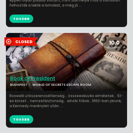
éppen olyan padlás voltam, mint bármelyik más a városban.
Felhozták a lakók a lomokat, a még jó ...
TOVÁBB
10.0
1 VÉLEMÉNY
Book of President
BUDAPEST
WORLD OF SECRETS ESCAPE ROOM
Roswelli ufószerencsétlenség... összeesküvés elméletek... 51-
es körzet... nemzetbiztonság... elnöki titkok...1963-ban járunk,
a Kennedy merénylet után. ...
TOVÁBB