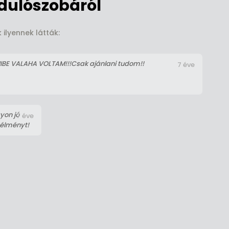
dulószobáról
ilyennek látták:
BE VALAHA VOLTAM!!!Csak ajánlani tudom!!
7 éve
gyon jó
7 éve
 élményt!