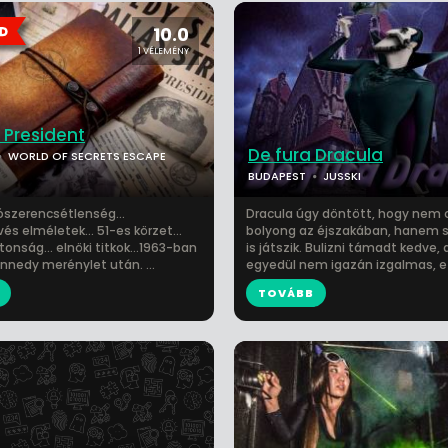
10.0
1 VÉLEMÉNY
 President
De fura Dracula
WORLD OF SECRETS ESCAPE
BUDAPEST
JUSSKI
ószerencsétlenség...
Dracula úgy döntött, hogy nem 
s elméletek... 51-es körzet...
bolyong az éjszakában, hanem 
nság... elnöki titkok...1963-ban
is játszik. Bulizni támadt kedve, 
ennedy merénylet után. ...
egyedül nem igazán izgalmas, ezé
TOVÁBB