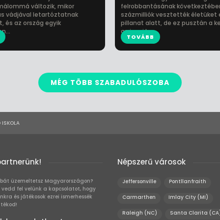
émálommá változik, mikor
felrobbantásának következtébe
ás vádjával letartóztatnak
százmilliók vesztették életüket
, és az ország egyik
pillanat alatt, de ez pusztán a k
n...
az igazi k...
TOVÁBB
MÉG TÖBB SZABADULÓSZOBA
 ISKOLA
partnerünk!
Népszerű városok
bát üzemeltetsz Magyarországon?
Jeffersonville
Pontllanfraith
 vedd fel velünk a kapcsolatot, hogy
unkra és játékosok ezrei ismerhessék
Carmarthen
Imlay City (MI)
átékod!
Raleigh (NC)
Santa Clarita (CA