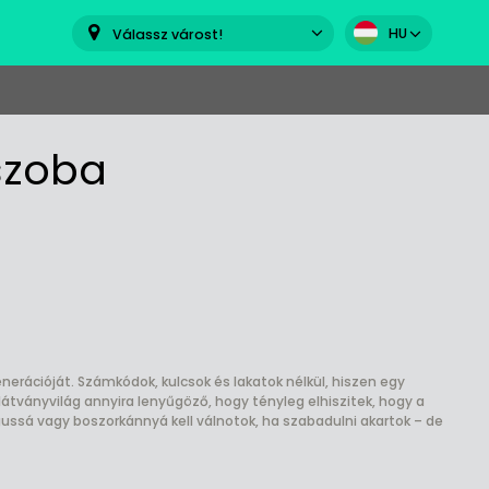
HU
Válassz várost!
szoba
erációját. Számkódok, kulcsok és lakatok nélkül, hiszen egy
látványvilág annyira lenyűgöző, hogy tényleg elhiszitek, hogy a
ssá vagy boszorkánnyá kell válnotok, ha szabadulni akartok – de