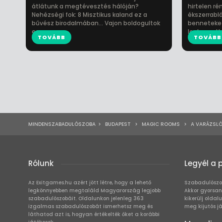
átlátunk a megtévesztés hálóján?
hirtelen r
Nehézségi fok: 8 Misztikus kaland ez a
ékszerrabl
bűvész birodalmában... Vajon boldogultok
benneteket
egy ...
legkegyetle
TOVÁBB
TOVÁBB
MINDENSZABADULÓSZOBA
>
BUDAPEST
>
MAGIC ROOMS
>
A VARÁZSLÓ
Rólunk
Legyél a 
Az Exitgames.hu azért jött létre, hogy a lehető
Szabadulószo
legkönnyebben megtaláld Magyarország legjobb
Akkor gyorsan
szabadulószobáit. Oldalunkon jelenleg 363
kikerülj oldal
izgalmas szabadulószobát ismerhetsz meg és
meg kijutós j
láthatod azt is, hogyan értékelték őket a korábbi