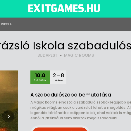
 ISKOLA
rázsló Iskola szabaduló
BUDAPEST
MAGIC ROOMS
10.0
2 – 8
3 VÉLEMÉNY
Játékos
A szabadulószoba bemutatása
A Magic Rooms elhozta a szabaduló szobák legújabb gen
mágikus világban csak a varázslat lehet a megoldás. A 
legendás történetbe csöppentetek, ahol nektek is mágu
ebből a játékból ki sem akartok majd szabadulni.