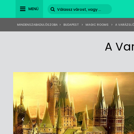
MENÜ
MINDENSZABADULÓSZOBA
>
BUDAPEST
>
MAGIC ROOMS
>
A VARÁZSLÓ
A Va