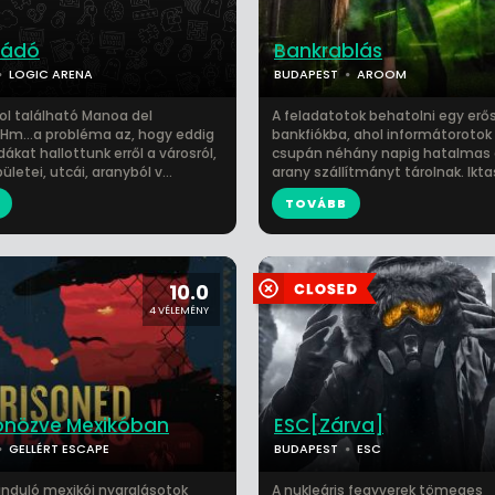
rádó
Bankrablás
LOGIC ARENA
BUDAPEST
AROOM
ol található Manoa del
A feladatotok behatolni egy erő
 Hm…a probléma az, hogy eddig
bankfiókba, ahol informátorotok 
ákat hallottunk erről a városról,
csupán néhány napig hatalmas 
letei, utcái, aranyból v...
arany szállítmányt tárolnak. Iktas
TOVÁBB
10.0
4 VÉLEMÉNY
önözve Mexikóban
ESC[Zárva]
GELLÉRT ESCAPE
BUDAPEST
ESC
nduló mexikói nyaralásotok
A nukleáris fegyverek tömeges