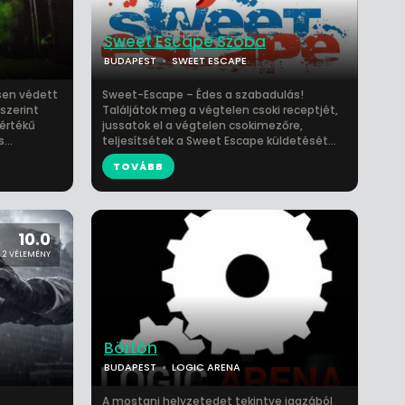
Sweet Escape Szoba
BUDAPEST
SWEET ESCAPE
sen védett
Sweet-Escape – Édes a szabadulás!
szerint
Találjátok meg a végtelen csoki receptjét,
értékű
jussatok el a végtelen csokimezőre,
...
teljesítsétek a Sweet Escape küldetését...
TOVÁBB
10.0
2 VÉLEMÉNY
Börtön
BUDAPEST
LOGIC ARENA
A mostani helyzetedet tekintve igazából