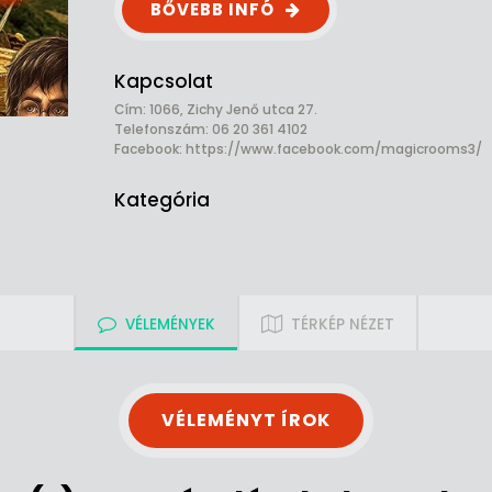
BŐVEBB INFÓ
Kapcsolat
Cím: 1066, Zichy Jenő utca 27.
Telefonszám: 06 20 361 4102
Facebook:
https://www.facebook.com/magicrooms3/
Kategória
VÉLEMÉNYEK
TÉRKÉP NÉZET
VÉLEMÉNYT ÍROK