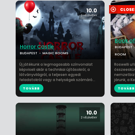
10.0
3 VÉLEMÉNY
Book of
Horror Castle
BUDAPEST
BUDAPEST
MAGIC ROOMS
ROOM
Új játékunk a legmagasabb színvonalat
Roswelli uf
képviseli akár a technikai újításokról, a
összeesküvé
látványvilágról, a teljesen egyedi
nemzetbizto
feladatokról vagy a helységek számáró...
járunk, a K
TOVÁBB
TOVÁBB
10.0
2 VÉLEMÉNY