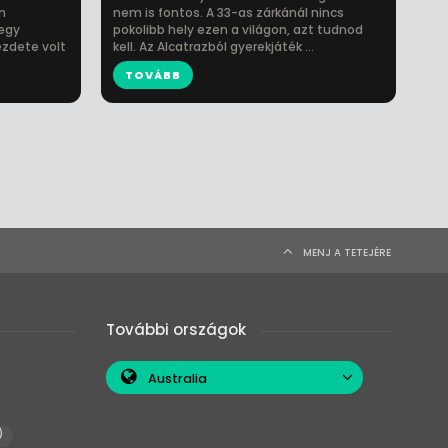
n
nem is fontos. A 33-as zárkánál nincs
 egy
pokolibb hely ezen a világon, azt tudnod
ezdete volt
kell. Az Alcatrazból gyerekjáték ...
TOVÁBB
MENJ A TETEJÉRE
További országok
Australia
)