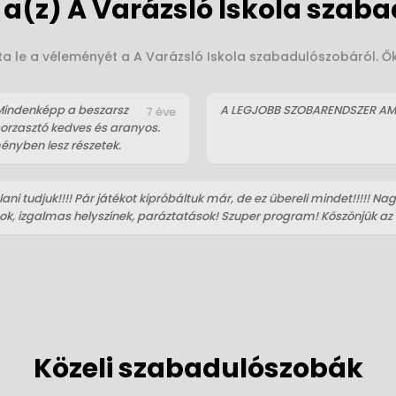
a(z) A Varázsló Iskola szaba
rta le a véleményét a A Varázsló Iskola szabadulószobáról. Ők 
. Mindenképp a beszarsz
A LEGJOBB SZOBARENDSZER AMI
7 éve
borzasztó kedves és aranyos.
ényben lesz részetek.
ani tudjuk!!!! Pár játékot kipróbáltuk már, de ez übereli mindet!!!!! Na
ok, izgalmas helyszínek, paráztatások! Szuper program! Köszönjük az
Közeli szabadulószobák