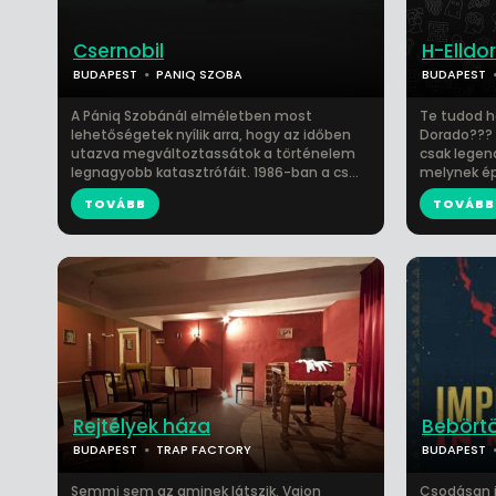
Csernobil
H-Elldo
BUDAPEST
PANIQ SZOBA
BUDAPEST
A Pániq Szobánál elméletben most
Te tudod h
lehetőségetek nyílik arra, hogy az időben
Dorado???
utazva megváltoztassátok a történelem
csak legend
legnagyobb katasztrófáit. 1986-ban a cs...
melynek épü
TOVÁBB
TOVÁBB
Rejtélyek háza
Bebört
BUDAPEST
TRAP FACTORY
BUDAPEST
Semmi sem az aminek látszik. Vajon
Csodásan i