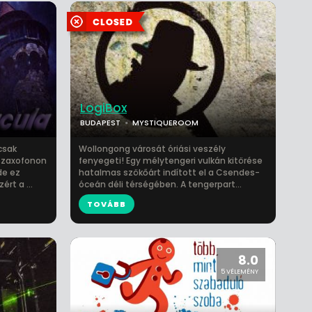
LogiBox
BUDAPEST
MYSTIQUEROOM
csak
Wollongong városát óriási veszély
szaxofonon
fenyegeti! Egy mélytengeri vulkán kitörése
de ez
hatalmas szökőárt indított el a Csendes-
rt a ...
óceán déli térségében. A tengerpart...
TOVÁBB
8.0
5 VÉLEMÉNY