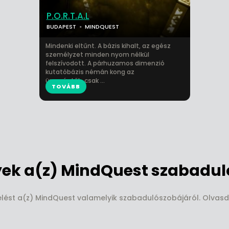
P.O.R.T.A.L
BUDAPEST
MINDQUEST
Mindenki eltűnt. A bázis kihalt, az egész
személyzet minden nyom nélkül
felszívodott. A párhuzamos dimenzió
kutatóbázis némán kong az
ürességtől...csak ...
TOVÁBB
ek a(z) MindQuest szabaduló
kelést a(z) MindQuest valamelyik szabadulószobájáról. Olvasd