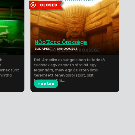
NŌo’Zaca Öröksége
BUDAPEST
MINDQUEST
k
Dél-Amerika dzsungeleiben felfedező
n
tudósok egy csapata rátalált egy
eknek tűnt
legendára, mely egy ősi isten által
 mintha
teremtett fenevadról szólt, akit
Noo’zacának hí...
TOVÁBB