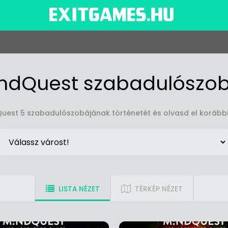
ndQuest szabadulószo
uest 5 szabadulószobájának történetét és olvasd el korábbi
LISTA NÉZET
TÉRKÉP NÉZET