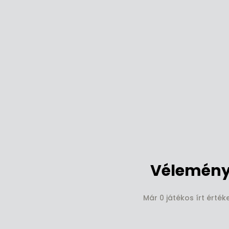
Vélemény
Már 0 játékos írt érté