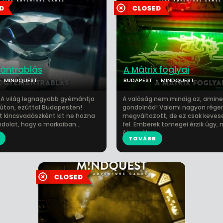
ántrablás
A Mátrix foglyai
MINDQUEST
BUDAPEST
MINDQUEST
 A világ legnagyobb gyémántja
A valóság nem mindig az, amine
rúton, ezúttal Budapesten!
gondolnád! Valami nagyon rége
t kincsvadászként kit ne hozna
megváltozott, de ez csak keves
dolat, hogy a markaiban...
fel. Emberek tömegei érzik úgy,
ébren álm...
TOVÁBB