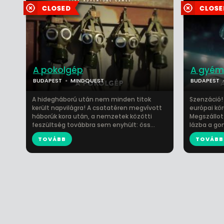
A pokolgép
A gyém
BUDAPEST
MINDQUEST
BUDAPEST
A hidegháború után nem minden titok
Szenzáció!
került napvilágra! A csatatéren megvívott
európai kö
háborúk kora után, a nemzetek közötti
Megszállot
feszültség továbbra sem enyhült: öss...
lázba a gon
TOVÁBB
TOVÁBB