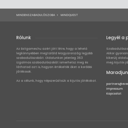
MINDENSZABADULÓSZOBA
>
MINDQUEST
Rólunk
Legyél a 
Az Exitgames.hu azért jött létre, hogy a lehető
Szabadulószo
legkönnyebben megtaláld Magyarország legjobb
Akkor gyorsan
szabadulószobáit. Oldalunkon jelenleg 363
kikerülj oldal
izgalmas szabadulószobát ismerhetsz meg és
meg kijutós j
láthatod azt is, hogyan értékelték őket a korábbi
játékosok.
Maradjun
Az a célunk, hogy népszerűsítsük a kijutós játékokat.
partners@eve
Impressum
Kapcsolat