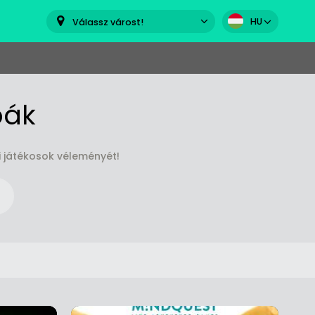
HU
Válassz várost!
bák
 játékosok véleményét!