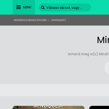
MENÜ
MINDENSZABADULÓSZOBA
>
MINDQUEST
Mi
Ismerd meg a(z) MindQ