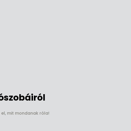
szobáiról
 el, mit mondanak róla!