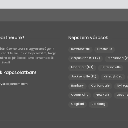
partnerünk!
Népszerű városok
bát üzemeltetsz Magyarországon?
Rawtenstall
Greenville
 vedd fel velünk a kapcsolatot, hogy
unkra és játékosok ezrei ismerhessék
Corpus Christi (TX)
Cincinnati (
átékod!
Montclair (NJ)
Jeffersonville
k kapcsolatban!
Jacksonville (FL)
Kétegyháza
ryescaperoom.com
Banbury
Carbondale
Nyíreg
Ocean City
New York
Oceans
Cagliari
Salzburg