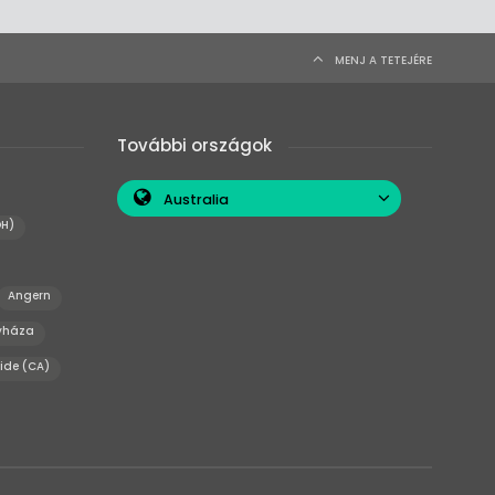
MENJ A TETEJÉRE
További országok
Australia
OH)
Angern
yháza
ide (CA)