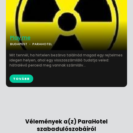
Play me
BUDAPEST
PARAHOTEL
Mit tennél, ha hirtelen bezárva találnád magad egy rejtelmes
idegen helyen, ahol egy visszaszámláló tudatja veled:
hátralévő perceid meg vannak számlálv...
TOVÁBB
Vélemények a(z) ParaHotel
szabadulószobáiról