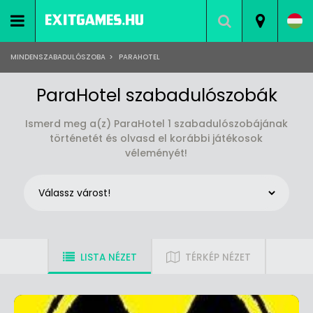
MINDENSZABADULÓSZOBA
>
PARAHOTEL
ParaHotel szabadulószobák
Ismerd meg a(z) ParaHotel 1 szabadulószobájának
történetét és olvasd el korábbi játékosok
véleményét!
LISTA NÉZET
TÉRKÉP NÉZET