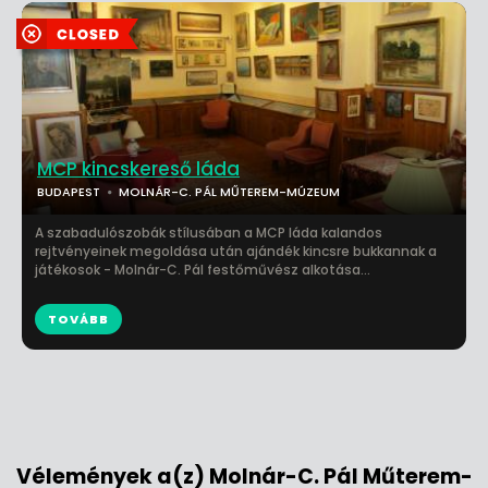
MCP kincskereső láda
BUDAPEST
MOLNÁR-C. PÁL MŰTEREM-MÚZEUM
A szabadulószobák stílusában a MCP láda kalandos
rejtvényeinek megoldása után ajándék kincsre bukkannak a
játékosok - Molnár-C. Pál festőművész alkotása...
TOVÁBB
Vélemények a(z) Molnár-C. Pál Műterem-