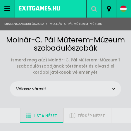
MINDENSZABADULÓSZOBA
>
MOLNÁR-C. PÁL MŰTEREM-MÚZEUM
Molnár-C. Pál Műterem-Múzeum
szabadulószobák
Ismerd meg a(z) Molnár-C. Pál Műterem-Múzeum 1
szabadulószobájának történetét és olvasd el
korábbi játékosok véleményét!
LISTA NÉZET
TÉRKÉP NÉZET