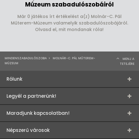
Múzeum szabadulószobáiról
Már 0 játékos írt értékelést a(z) Molnár-C. Pál
Műterem-Múzeum valamelyik szabadulószobájáról.
Olvasd el, mit mondanak róla!
MINDENSZABADULÓSZOBA
>
MOLNÁR-C. PÁL MŰTEREM-
MENJ A
MÚZEUM
TETEJÉRE
Rólunk
Legyél a partnerünk!
Maradjunk kapcsolatban!
Népszerű városok