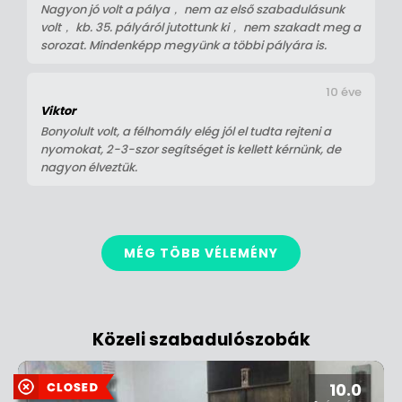
Nagyon jó volt a pálya， nem az első szabadulásunk
volt， kb. 35. pályáról jutottunk ki， nem szakadt meg a
sorozat. Mindenképp megyünk a többi pályára is.
10 éve
Viktor
Bonyolult volt, a félhomály elég jól el tudta rejteni a
nyomokat, 2-3-szor segítséget is kellett kérnünk, de
nagyon élveztük.
MÉG TÖBB VÉLEMÉNY
Közeli szabadulószobák
10.0