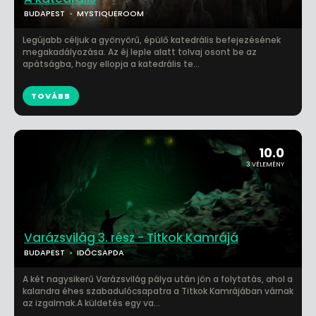
BUDAPEST
MYSTIQUEROOM
Legújabb céljuk a gyönyörű, épülő katedrális befejezésének
megakadályozása. Az éj leple alatt tolvaj osont be az
apátságba, hogy ellopja a katedrális te...
TOVÁBB
10.0
3 VÉLEMÉNY
Varázsvilág 3. rész - Titkok Kamrájá
BUDAPEST
IDŐCSAPDA
A két nagysikerű Varázsvilág pálya után jön a folytatás, ahol a
kalandra éhes szabadulócsapatra a Titkok Kamrájában várnak
az izgalmak.A küldetés egy va...