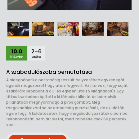
10.0
2-6
11 VÉLEMÉNY
Játékos
A szabadulószoba bemutatása
A hidegháború a pattanásig feszült helyzetében egy renegát
ügynök megszerzett egy atomfegyvert. Azt tervezi, hogy saját
szakállára kirobbantja a 3. és egyben utolsó világháborút. Egy
titkos bunkerben építette ki főhadiszállását és bármelyik
pillanatban megnyomhatja a piros gombot. Még
megakadályozhatod az emberiség pusztulását, de az időtök
egyre fogy. A küldetésetek, hogy megakadályozzátok a bomba
felrobbanását. Nem árt sietni, mert minderre csak 60 percetek
van!