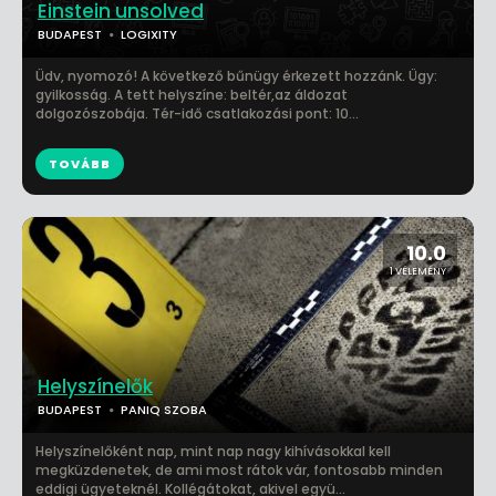
Einstein unsolved
BUDAPEST
LOGIXITY
Üdv, nyomozó! A következő bűnügy érkezett hozzánk. Ügy:
gyilkosság. A tett helyszíne: beltér,az áldozat
dolgozószobája. Tér-idő csatlakozási pont: 10...
TOVÁBB
10.0
1 VÉLEMÉNY
Helyszínelők
BUDAPEST
PANIQ SZOBA
Helyszínelőként nap, mint nap nagy kihívásokkal kell
megküzdenetek, de ami most rátok vár, fontosabb minden
eddigi ügyeteknél. Kollégátokat, akivel együ...