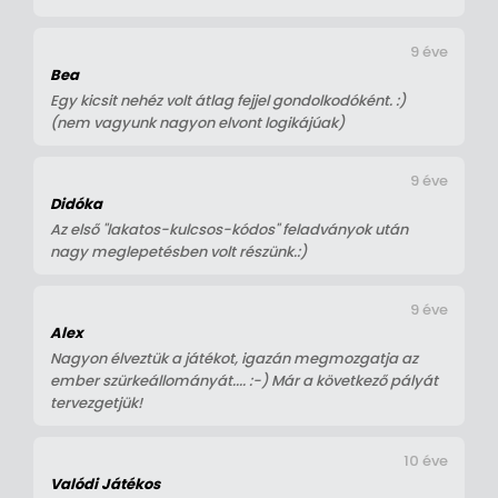
9 éve
Bea
Egy kicsit nehéz volt átlag fejjel gondolkodóként. :)
(nem vagyunk nagyon elvont logikájúak)
9 éve
Didóka
Az első "lakatos-kulcsos-kódos" feladványok után
nagy meglepetésben volt részünk.:)
9 éve
Alex
Nagyon élveztük a játékot, igazán megmozgatja az
ember szürkeállományát.... :-) Már a következő pályát
tervezgetjük!
10 éve
Valódi Játékos