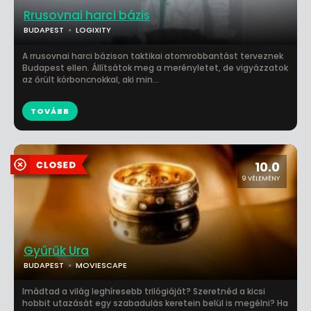
Rrusovnai harci bázis
BUDAPEST
LOGIXITY
A rrusovnai harci bázison taktikai atomrobbantást terveznek
Budapest ellen. Állítsátok meg a merényletet, de vigyázzatok
az őrült kórboncnokkal, aki min...
TOVÁBB
10.0
9 VÉLEMÉNY
Gyűrűk Ura
BUDAPEST
MOVIESCAPE
Imádtad a világ leghíresebb trilógiáját? Szeretnéd a kicsi
hobbit utazását egy szabadulás keretein belül is megélni? Ha