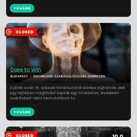
TOVÁBB
Dare to Win
BUDAPEST
KNOWLAND SZABADULÓSZOBA DEBRECEN
A játék során 19. századi fiatal kutatók bőrébe bújhattok, akik
egy rejtélyes meghívást kaptak egy titokzatos, levelében
csak Robert-ként bemutatkozó tu...
TOVÁBB
10.0