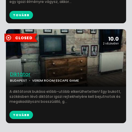
egy igazi élményre vágysz, akkor...
TOVÁBB
10.0
2 VÉLEMÉNY
Diktátor
BUDAPEST
VEREM ROOM ESCAPE GAME
A diktátorok bukása előbb-utóbb elkerülhetetlen! Egy bukott,
szökésben lévő diktátor igazi rejtekhelyére kell bejutnotok és
megakadályozni bosszúálló, g...
TOVÁBB