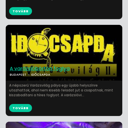
TOVÁBB
A varázslóbörtön foglya
BUDAPEST
IDŐCSAPDA
A népszerű Varázsvilág pálya egy újabb helyszínre
utazhattok, ahol nem kisebb feladat jut a csapatnak, mint
kiszabadítani a híres foglyot. A varázslóvi...
TOVÁBB