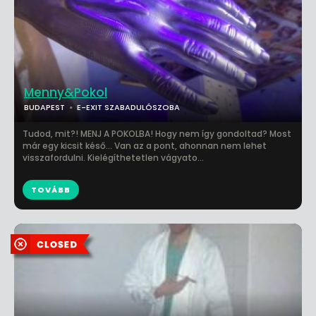
Menny&Pokol
BUDAPEST
E-EXIT SZABADULÓSZOBA
Tudod, mit?! MENJ A POKOLBA! Hogy nem így gondoltad? Most
már egy kicsit késő… Van az a pont, ahonnan nem lehet
visszafordulni. Kielégíthetetlen vágyato...
TOVÁBB