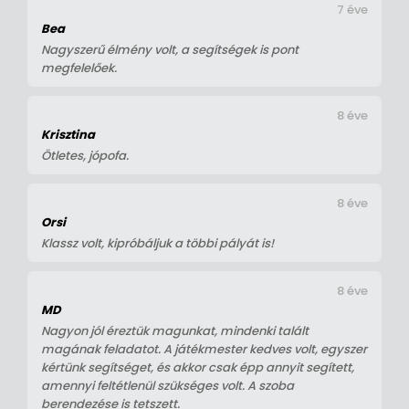
7 éve
Bea
Nagyszerű élmény volt, a segítségek is pont
megfelelőek.
8 éve
Krisztina
Ötletes, jópofa.
8 éve
Orsi
Klassz volt, kipróbáljuk a többi pályát is!
8 éve
MD
Nagyon jól éreztük magunkat, mindenki talált
magának feladatot. A játékmester kedves volt, egyszer
kértünk segítséget, és akkor csak épp annyit segített,
amennyi feltétlenül szükséges volt. A szoba
berendezése is tetszett.