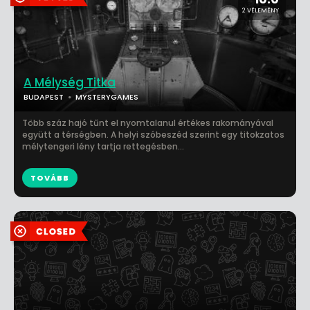
2 VÉLEMÉNY
A Mélység Titka
BUDAPEST
MYSTERYGAMES
Több száz hajó tűnt el nyomtalanul értékes rakományával
együtt a térségben. A helyi szóbeszéd szerint egy titokzatos
mélytengeri lény tartja rettegésben...
TOVÁBB