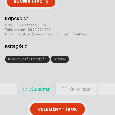
BŐVEBB INFÓ
Kapcsolat
Cím: 1067, Csengery u. 76.
Telefonszám: 06 20 7791925
Facebook:
https://www.facebook.com/ExitTheRoom
Kategória
BOMBA HATÁSTALANÍTÁS
LOGIKAI
VÉLEMÉNYEK
TÉRKÉP NÉZET
VÉLEMÉNYT ÍROK