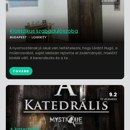
2 VÉLEMÉNY
Klasszikus szabadulószoba
BUDAPEST
LOGIXITY
A nyomozóknak jó okuk van feltételezni, hogy Lóránt Hugó, a
műkincsrabló, saját lakásán rejtette el zsákmányát, mielőtt
köddé vált. A berendezés és a te...
TOVÁBB
9.2
13 VÉLEMÉNY
A katedrális