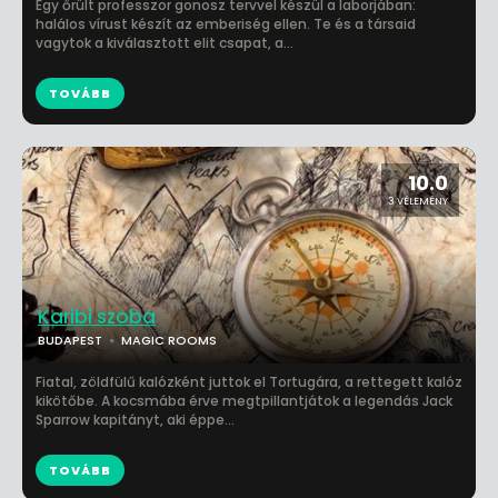
Egy őrült professzor gonosz tervvel készül a laborjában:
halálos vírust készít az emberiség ellen. Te és a társaid
vagytok a kiválasztott elit csapat, a...
TOVÁBB
10.0
3 VÉLEMÉNY
Karibi szoba
BUDAPEST
MAGIC ROOMS
Fiatal, zöldfülű kalózként juttok el Tortugára, a rettegett kalóz
kikötőbe. A kocsmába érve megtpillantjátok a legendás Jack
Sparrow kapitányt, aki éppe...
TOVÁBB