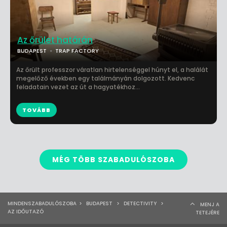
Az őrület határán
BUDAPEST
TRAP FACTORY
Az őrült professzor váratlan hirtelenséggel húnyt el, a halálát
megelőző években egy találmányán dolgozott. Kedvenc
feladatain vezet az út a hagyatékhoz...
TOVÁBB
MÉG TÖBB SZABADULÓSZOBA
MINDENSZABADULÓSZOBA
>
BUDAPEST
>
DETECTIVITY
>
MENJ A
AZ IDŐUTAZÓ
TETEJÉRE