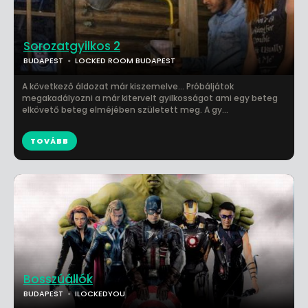
Sorozatgyilkos 2
BUDAPEST
LOCKED ROOM BUDAPEST
A következő áldozat már kiszemelve... Próbáljátok
megakadályozni a már kitervelt gyilkosságot ami egy beteg
elkövető beteg elméjében született meg. A gy...
TOVÁBB
Bosszúállók
BUDAPEST
ILOCKEDYOU