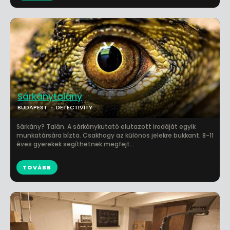
Sárkánytalány
BUDAPEST
DETECTIVITY
Sárkány? Talán. A sárkánykutató elutazott irodáját egyik
munkatársára bízta. Csakhogy az különös jelekre bukkant. 8-11
éves gyerekek segíthetnek megfejt...
TOVÁBB