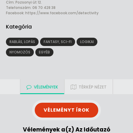
Cím: Pozsonyi út 12.
Telefonszám: 06 70 428 38
Facebook:
https://www.facebook.com/detectivity
Kategória
RABLÁS, LOPÁS
FANTASY, SCI-FI
LOGIKAI
NYOMOZÓS
EGYÉB
VÉLEMÉNYEK
TÉRKÉP NÉZET
VÉLEMÉNYT ÍROK
Vélemények a(z) Az Időutazó