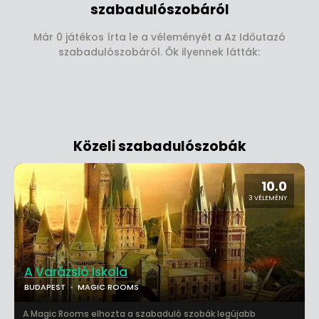
szabadulószobáról
Már 0 játékos írta le a véleményét a Az Időutazó
szabadulószobáról. Ők ilyennek látták:
Közeli szabadulószobák
10.0
3 VÉLEMÉNY
A Varázsló Iskola
BUDAPEST
MAGIC ROOMS
A Magic Rooms elhozta a szabaduló szobák legújabb