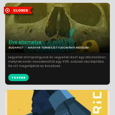
Élve eltemetve
BUDAPEST
MAGYAR TERMÉSZETTUDOMÁNYI MÚZEUM
Legyetek antropológusok és vegyetek részt egy időutazáson,
melynek során visszakerültök egy XVIII. századi váci kriptába.
Ha ott megoldjátok az évszázad...
TOVÁBB