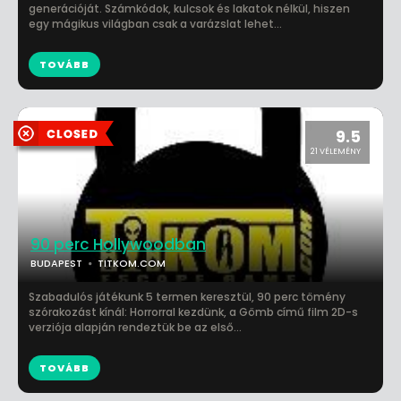
generációját. Számkódok, kulcsok és lakatok nélkül, hiszen
egy mágikus világban csak a varázslat lehet...
TOVÁBB
9.5
21 VÉLEMÉNY
90 perc Hollywoodban
BUDAPEST
TITKOM.COM
Szabadulós játékunk 5 termen keresztül, 90 perc tömény
szórakozást kínál: Horrorral kezdünk, a Gömb című film 2D-s
verziója alapján rendeztük be az első...
TOVÁBB