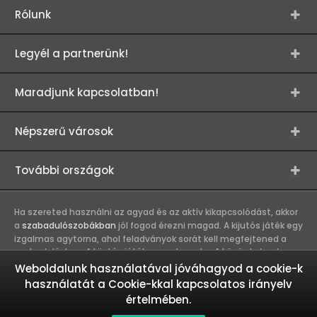
Rólunk
Legyél a partnerünk!
Maradjunk kapcsolatban!
Népszerű városok
További országok
Ha szereted használni az agyad és az aktív kikapcsolódást, akkor
a
szabadulószobákban
jól fogod érezni magad. A kijutós játék egy
izgalmas agytorna, ahol feladványok sorát kell megfejtened a
szabaduláshoz. A kijutós játék csapatmunka. A közös kaland
erősíti a játékosok közötti kapcsolatot, így összehozza a
Weboldalunk használatával jóváhagyod a cookie-k
munkahelyi és baráti társaságokat. A szabadulószobák olyan
használatát a Cookie-kkal kapcsolatos irányelv
kalandokat kínálnak, melyekbe nem érdemes egyedül belevágni.
értelmében.
Ez egy igazi csapatmunka és akkor megy a legjobban, ha a
csapattagok más-más erősségeiket használják a közös siker