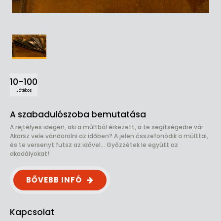
10-100
Játékos
A szabadulószoba bemutatása
A rejtélyes idegen, aki a múltból érkezett, a te segítségedre vár.
Akarsz vele vándorolni az időben? A jelen összefonódik a múlttal,
és te versenyt futsz az idővel... Győzzétek le együtt az
akadályokat!
BŐVEBB INFÓ
Kapcsolat