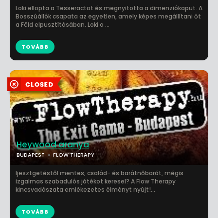
Loki ellopta a Tesseractot és megnyitotta a dimenziókaput. A
Bosszúállók csapata az egyetlen, amely képes megállítani őt
a Föld elpusztításában. Loki a ...
TOVÁBB
Heywood aranya
BUDAPEST
FLOW THERAPY
Ijesztgetéstől mentes, család- és barátnőbarát, mégis
izgalmas szabadulós játékot keresel? A Flow Therapy
kincsvadászata emlékezetes élményt nyújt!...
TOVÁBB