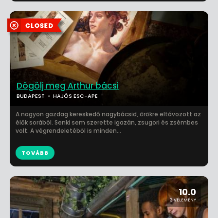
Dögölj meg Arthur bácsi
BUDAPEST
HAJÓS ESC-APE
A nagyon gazdag kereskedő nagybácsid, örökre eltávozott az
élők sorából. Senki sem szerette igazán, zsugori és zsémbes
volt. A végrendeletéből is minden...
TOVÁBB
10.0
3 VÉLEMÉNY