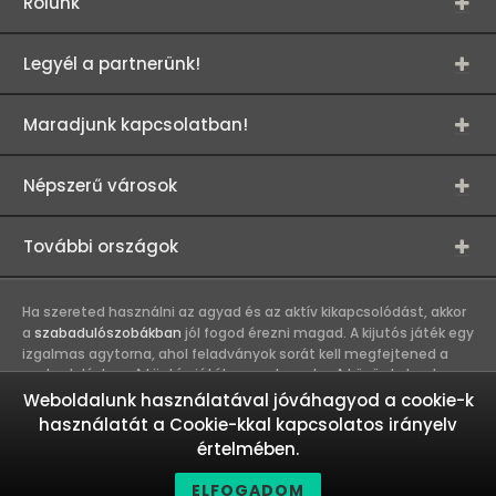
Rólunk
Legyél a partnerünk!
Maradjunk kapcsolatban!
Népszerű városok
További országok
Ha szereted használni az agyad és az aktív kikapcsolódást, akkor
a
szabadulószobákban
jól fogod érezni magad. A kijutós játék egy
izgalmas agytorna, ahol feladványok sorát kell megfejtened a
szabaduláshoz. A kijutós játék csapatmunka. A közös kaland
erősíti a játékosok közötti kapcsolatot, így összehozza a
Weboldalunk használatával jóváhagyod a cookie-k
munkahelyi és baráti társaságokat. A szabadulószobák olyan
használatát a Cookie-kkal kapcsolatos irányelv
kalandokat kínálnak, melyekbe nem érdemes egyedül belevágni.
értelmében.
Ez egy igazi csapatmunka és akkor megy a legjobban, ha a
csapattagok más-más erősségeiket használják a közös siker
ELFOGADOM
eléréséhez.