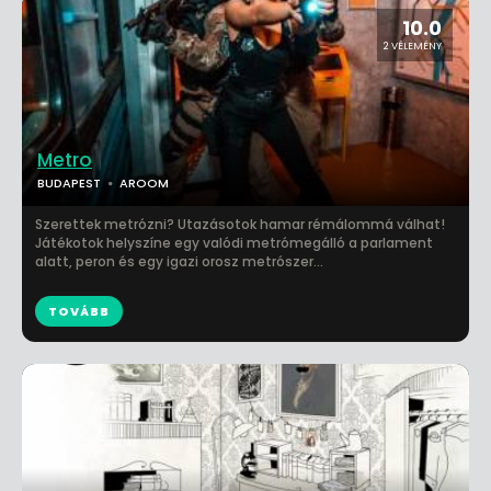
10.0
2 VÉLEMÉNY
Metro
BUDAPEST
AROOM
Szerettek metrózni? Utazásotok hamar rémálommá válhat!
Játékotok helyszíne egy valódi metrómegálló a parlament
alatt, peron és egy igazi orosz metrószer...
TOVÁBB