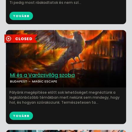
Ti pedig most ráakadtatok és nem szí...
TOVÁBB
Mi és a Varázsvilág szoba
BUDAPEST
MAGIC ESCAPE
Pályánk megépítése előtt sok lehetőséget megnéztünk a
legkülönbözőbb témákban mert nekünk sem mindegy, hogy
hol, és hogyan szórakozunk. Természetesen ta...
TOVÁBB