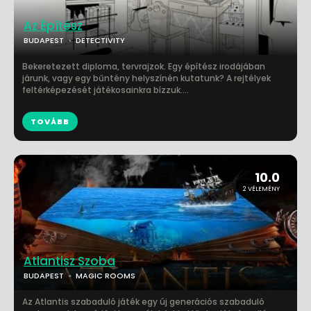
Az Építész
BUDAPEST
DETECTIVITY
Bekeretezett diploma, tervrajzok. Egy építész irodájában
járunk, vagy egy bűntény helyszínén kutatunk? A rejtélyek
feltérképezését játékosainkra bízzuk....
TOVÁBB
10.0
2 VÉLEMÉNY
Atlantisz Szoba
BUDAPEST
MAGIC ROOMS
Az Atlantis szabaduló játék egy új generációs szabaduló