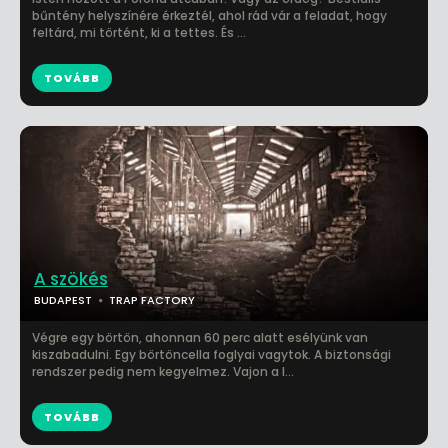
bűntény helyszínére érkeztél, ahol rád vár a feladat, hogy
feltárd, mi történt, ki a tettes. És ...
TOVÁBB
A szökés
BUDAPEST
TRAP FACTORY
Végre egy börtön, ahonnan 60 perc alatt esélyünk van
kiszabadulni. Egy börtöncella foglyai vagytok. A biztonsági
rendszer pedig nem kegyelmez. Vajon a l...
TOVÁBB