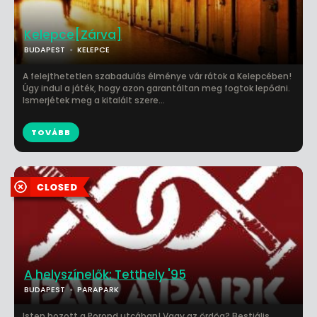
Kelepce[Zárva]
BUDAPEST
KELEPCE
A felejthetetlen szabadulás élménye vár rátok a Kelepcében!
Úgy indul a játék, hogy azon garantáltan meg fogtok lepődni.
Ismerjétek meg a kitalált szere...
TOVÁBB
A helyszínelők: Tetthely '95
BUDAPEST
PARAPARK
Isten hozott a Porond utcában! Vagy az ördög? Bestiális