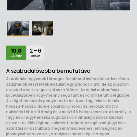
10.0
2 – 6
2 VÉLEMÉNY
Játékos
A szabadulószoba bemutatása
A nukleáris fegyverek tömeges felrobbantásának következtében
százmilliók vesztették életüket egy pillanat alatt, de ez pusztán
a kezdete volt az igazi katasztrófának. Az óriási robbanások
következtében nagy mennyiségű füst és korom került a légkörbe.
A világot radioaktív pernye fedte be. A vastag, fekete felhők
hosszú-hosszú időre eltakarták a napot és beköszöntött a
nukleáris tél: a sötétség és a pusztító hideg korszaka. A homály, a
fagy és a nagymértékű sugárzás kombinációja súlyos károkat
okozott az élővilágban, valamint az ipari, az egészségügyi és a
szállítási infrastruktúra megsemmisüléséhez, éhínséghez és
járványokhoz vezetett, amelyek a népesség tömeges