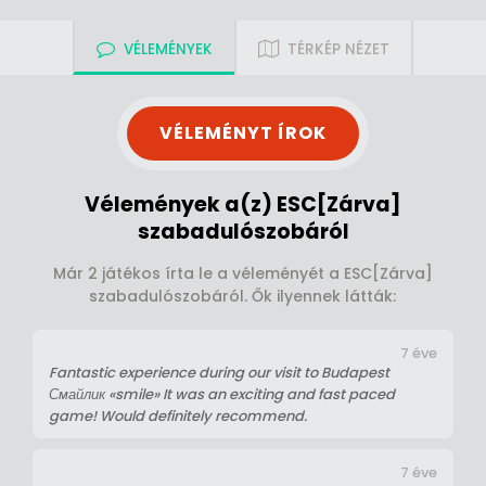
VÉLEMÉNYEK
TÉRKÉP NÉZET
VÉLEMÉNYT ÍROK
Vélemények a(z) ESC[Zárva]
szabadulószobáról
Már 2 játékos írta le a véleményét a ESC[Zárva]
szabadulószobáról. Ők ilyennek látták:
7 éve
Fantastic experience during our visit to Budapest
Смайлик «smile» It was an exciting and fast paced
game! Would definitely recommend.
7 éve