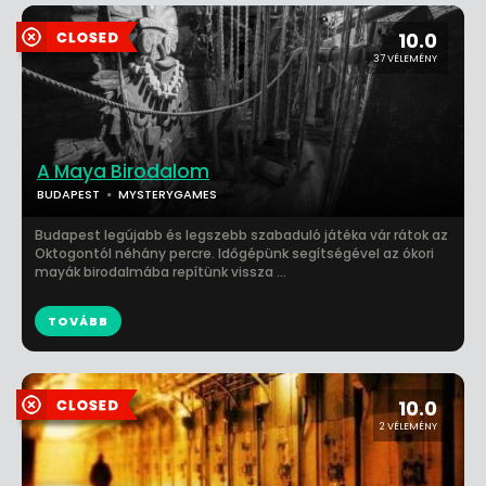
10.0
37 VÉLEMÉNY
A Maya Birodalom
BUDAPEST
MYSTERYGAMES
Budapest legújabb és legszebb szabaduló játéka vár rátok az
Oktogontól néhány percre. Időgépünk segítségével az ókori
mayák birodalmába repítünk vissza ...
TOVÁBB
10.0
2 VÉLEMÉNY