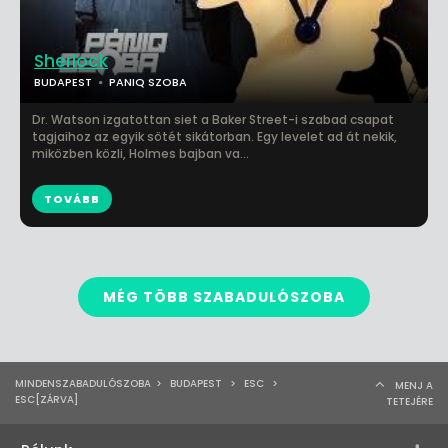
Sherlock
BUDAPEST
PANIQ SZOBA
Dr. Watson izgatottan siet a Baker Street-i szabad csapat
tagjaihoz az egyik sötét sikátorban. Egy levelet ad át nekik,
miközben közli, Holmes bajban va...
TOVÁBB
MÉG TÖBB SZABADULÓSZOBA
MINDENSZABADULÓSZOBA
>
BUDAPEST
>
ESC
>
MENJ A
ESC[ZÁRVA]
TETEJÉRE