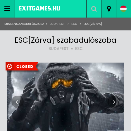
MINDENSZABADULÓSZOBA
>
BUDAPEST
>
ESC
>
ESC[ZÁRVA]
ESC[Zárva] szabadulószoba
BUDAPEST
ESC