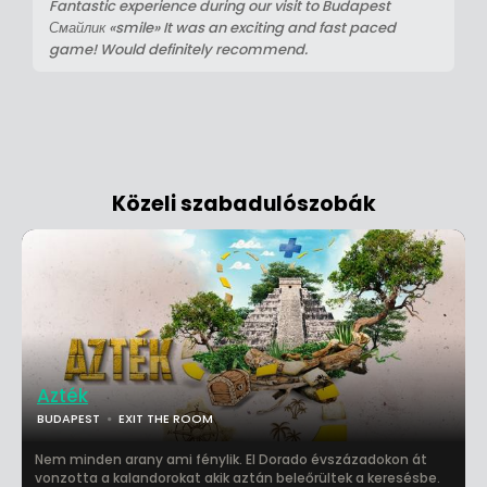
Fantastic experience during our visit to Budapest
Смайлик «smile» It was an exciting and fast paced
game! Would definitely recommend.
Közeli szabadulószobák
Azték
BUDAPEST
EXIT THE ROOM
Nem minden arany ami fénylik. El Dorado évszázadokon át
vonzotta a kalandorokat akik aztán beleőrültek a keresésbe.