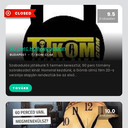
9.5
21 VÉLEMÉNY
90 perc Hollywoodban
BUDAPEST
TITKOM.COM
Szabadulós játékunk 5 termen keresztül, 90 perc tömény
szórakozást kínál: Horrorral kezdünk, a Gömb című film 2D-s
verziója alapján rendeztük be az első...
TOVÁBB
10.0
4 VÉLEMÉNY