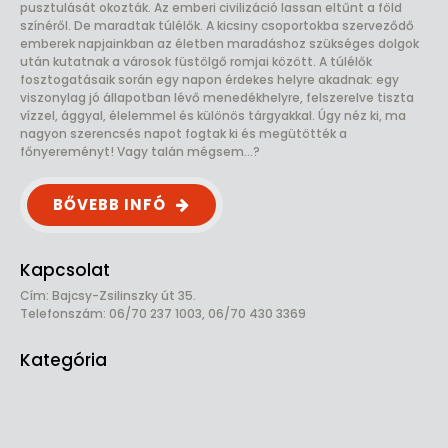
pusztulását okozták. Az emberi civilizáció lassan eltűnt a föld
színéről. De maradtak túlélők. A kicsiny csoportokba szerveződő
emberek napjainkban az életben maradáshoz szükséges dolgok
után kutatnak a városok füstölgő romjai között. A túlélők
fosztogatásaik során egy napon érdekes helyre akadnak: egy
viszonylag jó állapotban lévő menedékhelyre, felszerelve tiszta
vízzel, ággyal, élelemmel és különös tárgyakkal. Úgy néz ki, ma
nagyon szerencsés napot fogtak ki és megütötték a
főnyereményt! Vagy talán mégsem...?
BŐVEBB INFÓ
Kapcsolat
Cím: Bajcsy-Zsilinszky út 35.
Telefonszám: 06/70 237 1003, 06/70 430 3369
Kategória