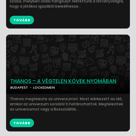
szoba, melyben óriási hangsúlyt fektettünk a látványvilágra,
hogy a játékos igazából beleélhesse...
TOVÁBB
THANOS – A VÉGTELEN KÖVEK NYOMÁBAN
BUDAPEST
LOCKEDMEIN
Thanos megfelezte az univerzumot. Most elérkezett az idő,
amikor az univerzum sorsáról ti határozhattok. Megfelezitek
az univerzumot vagy a Bosszúállók...
TOVÁBB