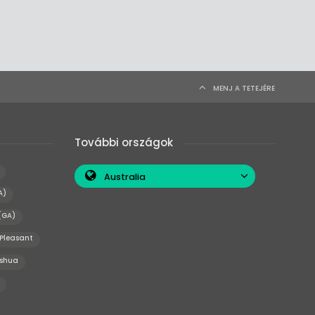
MENJ A TETEJÉRE
További országok
Australia
A)
(GA)
Pleasant
shua