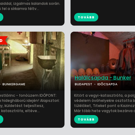
aiddal, izgalmas kalandok során.
fel a sírkamra féltv...
TOVÁBB
Halálcsapda - Bunker
BUNKERGAME
BUDAPEST
IDŐCSAPDA
Pestlőrinc - fonóüzem IDŐPONT:
Kitört a vegyi-katasztrófa, a pol
 hidegháború idején! Alapsztori:
védelem óvóhelyekre osztotta b
, küldetést teljesítesz,
túlélőket, Titeket pont a Kazinc
 katasztrófa, eltéve...
Már több hete vagytok bezárva a
TOVÁBB