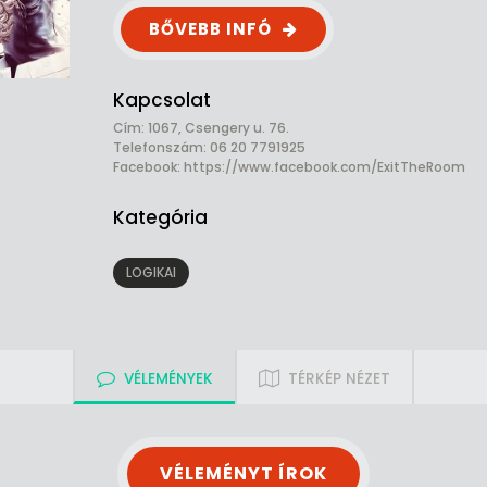
BŐVEBB INFÓ
Kapcsolat
Cím: 1067, Csengery u. 76.
Telefonszám: 06 20 7791925
Facebook:
https://www.facebook.com/ExitTheRoom
Kategória
LOGIKAI
VÉLEMÉNYEK
TÉRKÉP NÉZET
VÉLEMÉNYT ÍROK