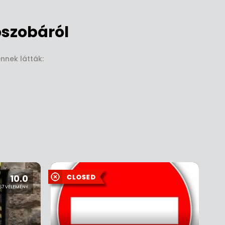
szobáról
nnek látták:
10.0
67 VÉLEMÉNY