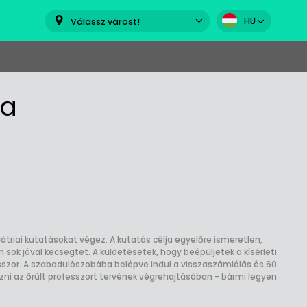
HU
Válassz várost!
ba
iátriai kutatásokat végez. A kutatás célja egyelőre ismeretlen,
sok jóval kecsegtet. A küldetésetek, hogy beépüljetek a kísérleti
esszor. A szabadulószobába belépve indul a visszaszámlálás és 60
zni az őrült professzort tervének végrehajtásában - bármi legyen