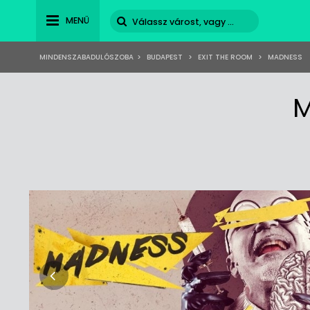
MENÜ
MINDENSZABADULÓSZOBA
>
BUDAPEST
>
EXIT THE ROOM
>
MADNESS
M