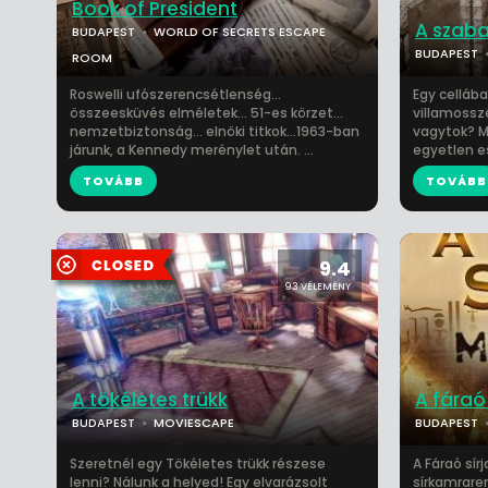
Book of President
A szab
BUDAPEST
WORLD OF SECRETS ESCAPE
BUDAPEST
ROOM
Roswelli ufószerencsétlenség...
Egy cellában
összeesküvés elméletek... 51-es körzet...
villamosszé
nemzetbiztonság... elnöki titkok...1963-ban
vagytok? Me
járunk, a Kennedy merénylet után. ...
egyetlen es
TOVÁBB
TOVÁBB
9.4
93 VÉLEMÉNY
A tökéletes trükk
A fáraó 
BUDAPEST
MOVIESCAPE
BUDAPEST
Szeretnél egy Tökéletes trükk részese
A Fáraó sír
lenni? Nálunk a helyed! Egy elvarázsolt
sírkamraren