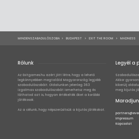
MINDENSZABADULÓSZOBA
>
BUDAPEST
>
EXIT THE ROOM
>
MADNESS
Rólunk
Legyél a 
Az Exitgames.hu azért jött létre, hogy a lehető
Szabadulószo
legkönnyebben megtaláld Magyarország legjobb
Akkor gyorsan
szabadulószobáit. Oldalunkon jelenleg 363
kikerülj oldal
izgalmas szabadulószobát ismerhetsz meg és
meg kijutós j
láthatod azt is, hogyan értékelték őket a korábbi
játékosok.
Maradjun
Az a célunk, hogy népszerűsítsük a kijutós játékokat.
partners@eve
Impressum
Kapcsolat