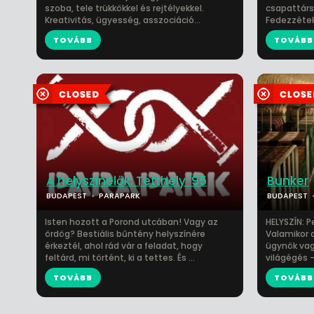
szoba, tele trükkökkel és rejtélyekkel.
csapattárs
Kreativitás, ügyesség, asszociáció...
Fedezzétek 
TOVÁBB
TOVÁBB
A helyszínelők: Tetthely '95
Bunker
BUDAPEST
PARAPARK
BUDAPEST
Isten hozott a Porond utcában! Vagy az
HELYSZÍN: 
ördög? Bestiális bűntény helyszínére
Valamikor a
érkeztél, ahol rád vár a feladat, hogy
ügynök vagy
feltárd, mi történt, ki a tettes. És ...
világégés -
TOVÁBB
TOVÁBB