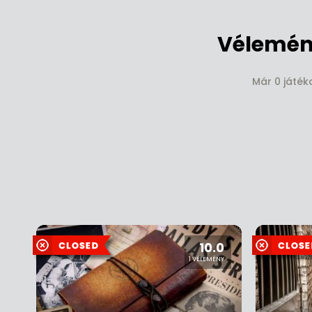
Vélemén
Már 0 játék
10.0
1 VÉLEMÉNY