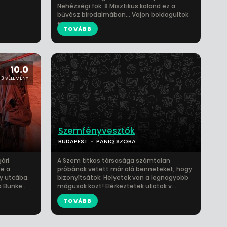
Nehézségi fok: 8 Misztikus kaland ez a
bűvész birodalmában... Vajon boldogultok
egy ...
TOVÁBB
10.0
3 VÉLEMÉNY
Szemfényvesztők
BUDAPEST
PANIQ SZOBA
gári
A Szem titkos társasága számtalan
e a
próbának vetett már alá benneteket, hogy
zy utcába.
bizonyítsátok: Helyetek van a legnagyobb
 Bunke...
mágusok közt! Elérkeztetek utatok v...
TOVÁBB