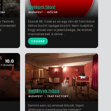
Belépni tilos!
ZOBA
BUDAPEST
IDŐZÁR
y Testvér,
Szondi 98. Csak ez az egy cím áll Tom bácsi
 mindenkit
féltve őrzött újságai között. Nem tudjátok,
d
hogy ennek van-e jelentősége, de érzitek
.
mennetek kell. A címre ...
TOVÁBB
10.0
3 VÉLEMÉNY
Rejtélyek háza
BUDAPEST
TRAP FACTORY
Semmi sem az aminek látszik. Vajon
átlátunk a megtévesztés hálóján?