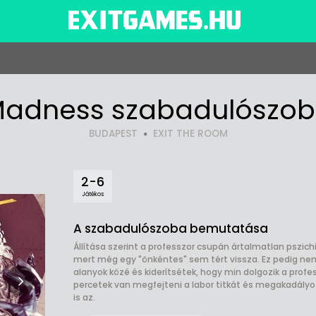
adness szabadulószo
BUDAPEST
EXIT THE ROOM
2-6
Játékos
A szabadulószoba bemutatása
Állítása szerint a professzor csupán ártalmatlan pszich
mert még egy "önkéntes" sem tért vissza. Ez pedig nem 
alanyok közé és kiderítsétek, hogy min dolgozik a prof
percetek van megfejteni a labor titkát és megakadályo
is az.