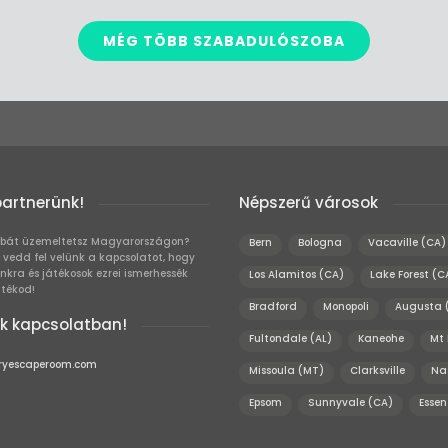
MÉG TÖBB SZABADULÓSZOBA
partnerünk!
Népszerű városok
bát üzemeltetsz Magyarországon?
Bern
Bologna
Vacaville (CA)
 vedd fel velünk a kapcsolatot, hogy
unkra és játékosok ezrei ismerhessék
Los Alamitos (CA)
Lake Forest (C
átékod!
Bradford
Monopoli
Augusta 
k kapcsolatban!
Fultondale (AL)
Kaneohe
Mt 
ryescaperoom.com
Missoula (MT)
Clarksville
Na
Epsom
Sunnyvale (CA)
Essen