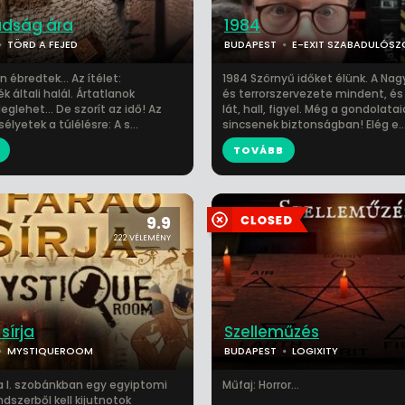
adság ára
1984
TÖRD A FEJED
BUDAPEST
E-EXIT SZABADULÓS
 ébredtek... ​Az ítélet:
1984 Szörnyű időket élünk. A Nag
k általi halál. Ártatlanok
és terrorszervezete mindent, és
glehet... De szorít az idő! Az
lát, hall, figyel. Még a gondolatai
élyetek a túlélésre: A s...
sincsenek biztonságban! Elég e..
TOVÁBB
9.9
222 VÉLEMÉNY
sírja
Szelleműzés
MYSTIQUEROOM
BUDAPEST
LOGIXITY
ja I. szobánkban egy egyiptomi
Műfaj: Horror...
dszerből kell kijutnotok