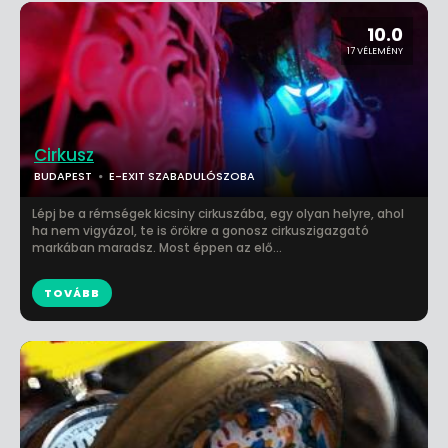
10.0
17 VÉLEMÉNY
Cirkusz
BUDAPEST
E-EXIT SZABADULÓSZOBA
Lépj be a rémségek kicsiny cirkuszába, egy olyan helyre, ahol
ha nem vigyázol, te is örökre a gonosz cirkuszigazgató
markában maradsz. Most éppen az elő...
TOVÁBB