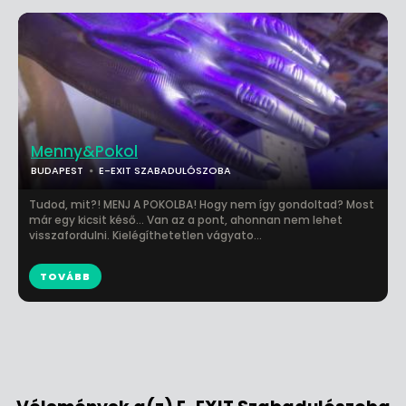
Menny&Pokol
BUDAPEST
E-EXIT SZABADULÓSZOBA
Tudod, mit?! MENJ A POKOLBA! Hogy nem így gondoltad? Most
már egy kicsit késő… Van az a pont, ahonnan nem lehet
visszafordulni. Kielégíthetetlen vágyato...
TOVÁBB