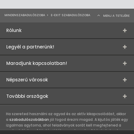
MINDENSZABADULÓSZOBA
>
E-EXIT SZABADULÓSZOBA
MENJ A TETEJÉRE
Rólunk
Legyél a partnerünk!
Maradjunk kapcsolatban!
Népszerű városok
További országok
Ha szereted használni az agyad és az aktív kikapcsolódást, akkor
a
szabadulószobákban
jól fogod érezni magad. A kijutós játék egy
izgalmas agytorna, ahol feladványok sorát kell megfejtened a
szabaduláshoz. A kijutós játék csapatmunka. A közös kaland