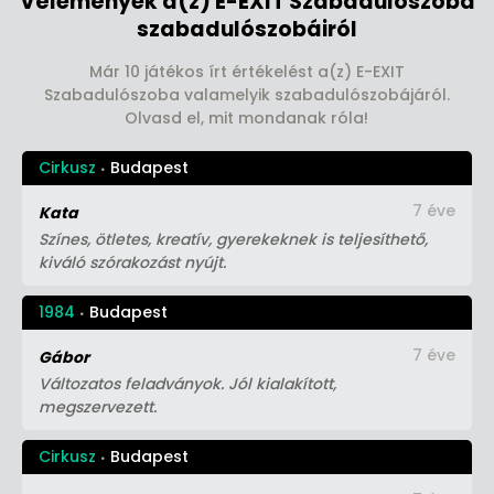
Vélemények a(z) E-EXIT Szabadulószoba
szabadulószobáiról
Már 10 játékos írt értékelést a(z) E-EXIT
Szabadulószoba valamelyik szabadulószobájáról.
Olvasd el, mit mondanak róla!
Cirkusz
Budapest
7 éve
Kata
Színes, ötletes, kreatív, gyerekeknek is teljesíthető,
kiváló szórakozást nyújt.
1984
Budapest
7 éve
Gábor
Változatos feladványok. Jól kialakított,
megszervezett.
Cirkusz
Budapest