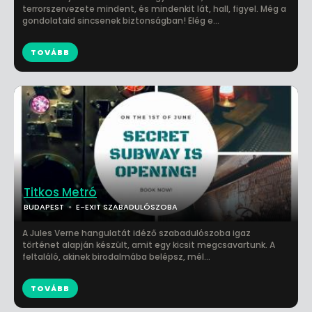
terrorszervezete mindent, és mindenkit lát, hall, figyel. Még a
gondolataid sincsenek biztonságban! Elég e...
TOVÁBB
Titkos Metró
BUDAPEST
E-EXIT SZABADULÓSZOBA
A Jules Verne hangulatát idéző szabadulószoba igaz
történet alapján készült, amit egy kicsit megcsavartunk. A
feltaláló, akinek birodalmába belépsz, mél...
TOVÁBB