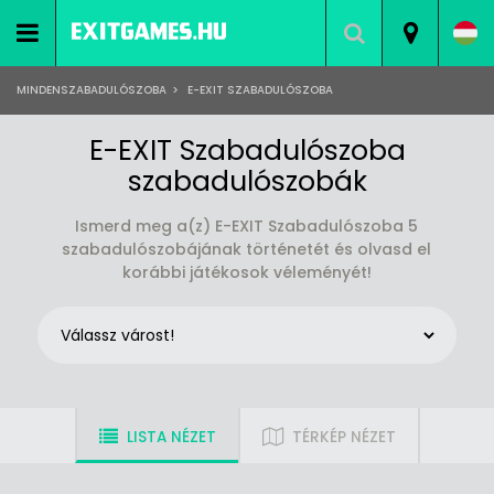
MINDENSZABADULÓSZOBA
>
E-EXIT SZABADULÓSZOBA
E-EXIT Szabadulószoba
szabadulószobák
Ismerd meg a(z) E-EXIT Szabadulószoba 5
szabadulószobájának történetét és olvasd el
korábbi játékosok véleményét!
LISTA NÉZET
TÉRKÉP NÉZET