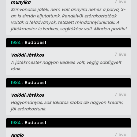
7 éve
munyika
Színvonalas játék, nem volt annyira nehéz a pálya, 3-
an is simán kijutottunk. Rendkívül szórakoztatóak
voltak a feladványok, tetszett mindannyiunknak. A
játékmester is kedves, segítőkész volt. Minden pozitív!
1984
Budapest
7 éve
Valódi Játékos
A játékmester nagyon kedves volt, végig odafigyelt
ránk.
1984
Budapest
7 éve
Valódi Játékos
Hagyományos, sok lakatos szoba de nagyon kreatív,
jól szórakoztunk.
1984
Budapest
7 éve
Angio