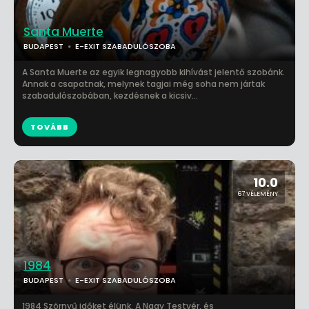
Santa Muerte
BUDAPEST
E-EXIT SZABADULÓSZOBA
A Santa Muerte az egyik legnagyobb kihívást jelentő szobánk.
Annak a csapatnak, melynek tagjai még soha nem jártak
szabadulószobában, kezdésnek a kicsiv...
TOVÁBB
10.0
67 VÉLEMÉNY
1984
BUDAPEST
E-EXIT SZABADULÓSZOBA
1984 Szörnyű időket élünk. A Nagy Testvér, és