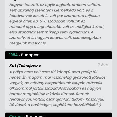
Nagyon tetszett, az egyik legjobb, amiben voltam.
Tematikailag szerintem kiemelkedo volt, es a
feladvanyok kozott is volt par szamomra teljesen
egyedi otlet. Kb. 5-6 szobaban voltunk ez
mindenkepp a legnehezebb volt az eddigiek kozott,
elso szobanak semmikepp sem ajanlanam. A
szemelyzet is nagyon kedves volt, osszessegeben
megyunk maskor is.
1984
Budapest
7 éve
Kat (Tolnajava c
A pálya nem volt sem túl könnyű, sem pedig túl
nehéz. Én magam már viszonylag gyakorlott játékos
vagyok, de néhány csapattársunk csupán második
alkalommal jártak szabadulószobában és nagyon
hamar megtaláltuk a közös ritmust. Remek
feladványok voltak, csak ajánlani tudom. Köszönjük
Dávidnak a barátságos, segítőkész hozzáállását! :)
Cirkusz
Budapest