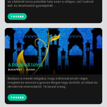
as zárkánál nincs pokolibb hely ezen a világon, azt tudnod
kell. Az Alcatrazból gyerekjáték ...
TOVÁBB
A bagdadi tolvaj
BUDAPEST
JUSSKI
Belépsz a mesék világába, hogy a Bölcsek kövét végre
megleld és elorozd a gonosz Ningal nagy úrnőtől, az átkok és
rémálmok istennőjétől. Te leszel a bag...
TOVÁBB