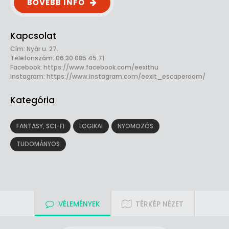
BŐVEBB INFÓ
Kapcsolat
Cím: Nyár u. 27.
Telefonszám: 06 30 085 45 71
Facebook:
https://www.facebook.com/eexithu
Instagram: https://www.instagram.com/eexit_escaperoom/
Kategória
FANTASY, SCI-FI
LOGIKAI
NYOMOZÓS
TUDOMÁNYOS
VÉLEMÉNYEK
TÉRKÉP NÉZET