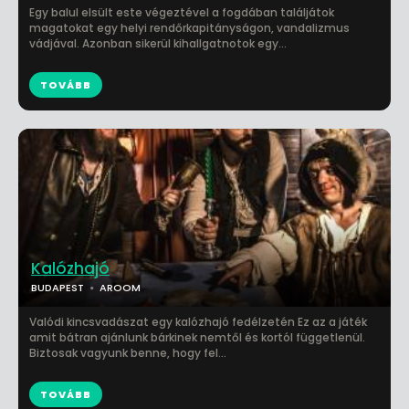
Egy balul elsült este végeztével a fogdában találjátok
magatokat egy helyi rendőrkapitányságon, vandalizmus
vádjával. Azonban sikerül kihallgatnotok egy...
TOVÁBB
Kalózhajó
BUDAPEST
AROOM
Valódi kincsvadászat egy kalózhajó fedélzetén Ez az a játék
amit bátran ajánlunk bárkinek nemtől és kortól függetlenül.
Biztosak vagyunk benne, hogy fel...
TOVÁBB