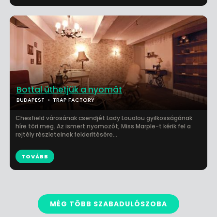
Bottal üthetjük a nyomát
BUDAPEST
TRAP FACTORY
Chesfield városának csendjét Lady Louolou gyilkosságának
híre töri meg. Az ismert nyomozót, Miss Marple-t kérik fel a
rejtély részleteinek felderítésére...
TOVÁBB
MÉG TÖBB SZABADULÓSZOBA