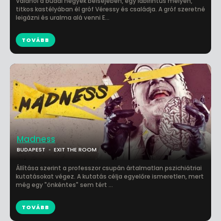
Valahol a budai hegyek belsejében, egy labirintus mélyén,
titkos kastélyában él gróf Véressy és családja. A gróf szeretné
leigázni és uralma alá venni E...
TOVÁBB
Madness
BUDAPEST
EXIT THE ROOM
Állítása szerint a professzor csupán ártalmatlan pszichiátriai
kutatásokat végez. A kutatás célja egyelőre ismeretlen, mert
még egy "önkéntes" sem tért ...
TOVÁBB