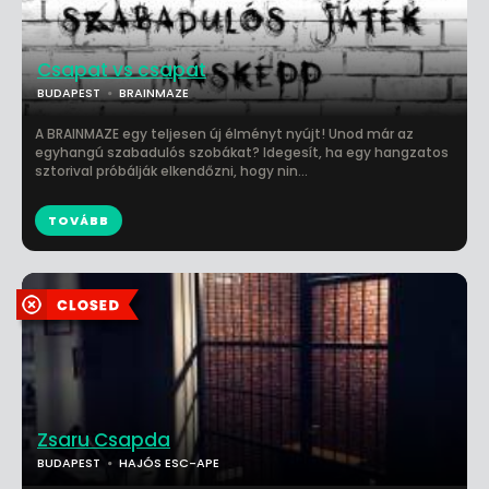
Csapat vs csapat
BUDAPEST
BRAINMAZE
A BRAINMAZE egy teljesen új élményt nyújt! Unod már az
egyhangú szabadulós szobákat? Idegesít, ha egy hangzatos
sztorival próbálják elkendőzni, hogy nin...
TOVÁBB
Zsaru Csapda
BUDAPEST
HAJÓS ESC-APE