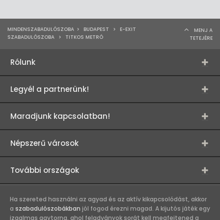
MINDENSZABADULÓSZOBA
>
BUDAPEST
>
E-EXIT
MENJ A
SZABADULÓSZOBA
>
TITKOS METRÓ
TETEJÉRE
Rólunk
Legyél a partnerünk!
Maradjunk kapcsolatban!
Népszerű városok
További országok
Ha szereted használni az agyad és az aktív kikapcsolódást, akkor
a
szabadulószobákban
jól fogod érezni magad. A kijutós játék egy
izgalmas agytorna, ahol feladványok sorát kell megfejtened a