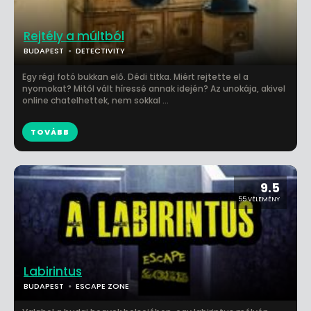
Rejtély a múltból
BUDAPEST
DETECTIVITY
Egy régi fotó bukkan elő. Dédi titka. Miért rejtette el a
nyomokat? Mitől vált híressé annak idején? Az unokája, akivel
online chatelhettek, nem sokkal ...
TOVÁBB
9.5
55 VÉLEMÉNY
Labirintus
BUDAPEST
ESCAPE ZONE