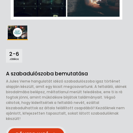
2-6
Játékos
A szabadulószoba bemutatása
A Jules Verne hangulatát idéző szabadulószoba igaz történet
alapján készült, amit egy kicsit megcsavartunk. A feltaláló, akinek
birodalmába belépsz, méltatlanul merült feledésbe, erre ti is rá
fogtok jönni, amint működésre bírjátok találmányait. Végső
célotok, hogy kiderítsétek a feltaláló nevét, ezáltal
kiszabadulhattok az általa felállított csapdából! Kezdőknek nem
ajánlott, kifejezetten tapasztalt, sokat látott szabadulóknak
készült!