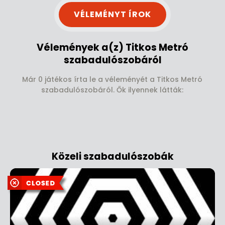
VÉLEMÉNYT ÍROK
Vélemények a(z) Titkos Metró
szabadulószobáról
Már 0 játékos írta le a véleményét a Titkos Metró
szabadulószobáról. Ők ilyennek látták:
Közeli szabadulószobák