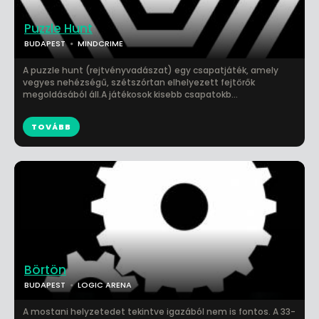
Puzzle Hunt
BUDAPEST
MINDCRIME
A puzzle hunt (rejtvényvadászat) egy csapatjáték, amely
vegyes nehézségű, szétszórtan elhelyezett fejtörők
megoldásából áll.A játékosok kisebb csapatokb...
TOVÁBB
Börtön
BUDAPEST
LOGIC ARENA
A mostani helyzetedet tekintve igazából nem is fontos. A 33-