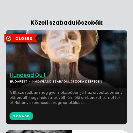
Közeli szabadulószobák
Hundead Quit
BUDAPEST
KNOWLAND SZABADULÓSZOBA DEBRECEN
A 18. században még gyermekcipőben járt az orvostudomány,
előfordult, hogy halottnak vélt, ám élő embereket temettek
el. Néhány szerencsés megmenekülést...
TOVÁBB