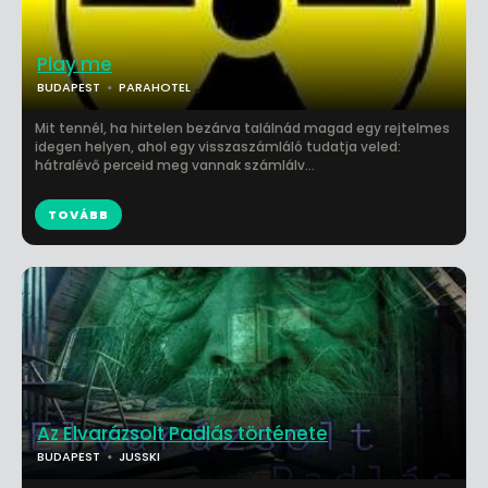
Play me
BUDAPEST
PARAHOTEL
Mit tennél, ha hirtelen bezárva találnád magad egy rejtelmes
idegen helyen, ahol egy visszaszámláló tudatja veled:
hátralévő perceid meg vannak számlálv...
TOVÁBB
Az Elvarázsolt Padlás története
BUDAPEST
JUSSKI