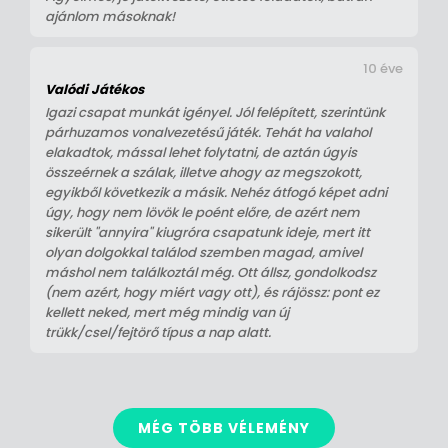
ajánlom másoknak!
10 éve
Valódi Játékos
Igazi csapat munkát igényel. Jól felépített, szerintünk
párhuzamos vonalvezetésű játék. Tehát ha valahol
elakadtok, mással lehet folytatni, de aztán úgyis
összeérnek a szálak, illetve ahogy az megszokott,
egyikből következik a másik. Nehéz átfogó képet adni
úgy, hogy nem lövök le poént előre, de azért nem
sikerült "annyira" kiugróra csapatunk ideje, mert itt
olyan dolgokkal találod szemben magad, amivel
máshol nem találkoztál még. Ott állsz, gondolkodsz
(nem azért, hogy miért vagy ott), és rájössz: pont ez
kellett neked, mert még mindig van új
trükk/csel/fejtörő típus a nap alatt.
MÉG TÖBB VÉLEMÉNY