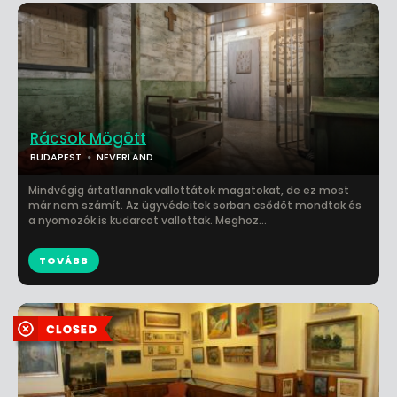
Rácsok Mögött
BUDAPEST
NEVERLAND
Mindvégig ártatlannak vallottátok magatokat, de ez most
már nem számít. Az ügyvédeitek sorban csődöt mondtak és
a nyomozók is kudarcot vallottak. Meghoz...
TOVÁBB