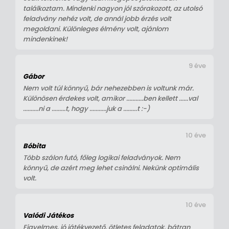
találkoztam. Mindenki nagyon jól szórakozott, az utolsó
feladvány nehéz volt, de annál jobb érzés volt
megoldani. Különleges élmény volt, ajánlom
mindenkinek!
9 éve
Gábor
Nem volt túl könnyű, bár nehezebben is voltunk már.
Különösen érdekes volt, amikor ...........ben kellett ......val
..........ni a .........t, hogy ...........juk a .........t :-)
10 éve
Bóbita
Több szálon futó, főleg logikai feladványok. Nem
könnyű, de azért meg lehet csinálni. Nekünk optimális
volt.
10 éve
Valódi Játékos
Figyelmes, jó játékvezető, ötletes feladatok, bátran