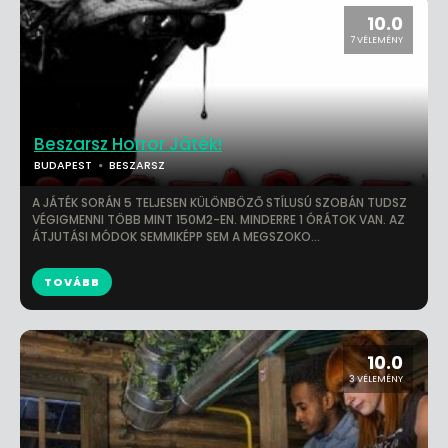
10.0
7 VÉLEMÉNY
Beszarsz Horror Játék!
BUDAPEST
BESZARSZ
A JÁTÉK SORÁN 5 TELJESEN KÜLÖNBÖZŐ STÍLUSÚ SZOBÁN TUDSZ
VÉGIGMENNI TÖBB MINT 150M2-EN. MINDERRE 1 ÓRÁTOK VAN. AZ
ÁTJUTÁSI MÓDOK SEMMIKÉPP SEM A MEGSZOKO...
TOVÁBB
10.0
3 VÉLEMÉNY