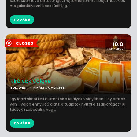
szökésben lévő diktátor igazi rejtekhelyére kell bejutnotok és
megakadályozni bosszúálló, g...
TOVÁBB
10.0
2 VÉLEMÉNY
Királyok Völgye
BUDAPEST
KIRÁLYOK VÖLGYE
Egy igazi sírból kell kijutnotok a Királyok Völgyében! Egy órátok
van… Vajon ennyi idő alatt ki tudjátok nyitni a szarkofágot? Ki
tudtok szabadulni, vag...
TOVÁBB