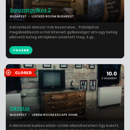
Sorozatgyilkos 2
BUDAPEST
LOCKED ROOM BUDAPEST
A következő áldozat már kiszemelve... Próbáljátok
megakadályozni a már kitervelt gyilkosságot ami egy beteg
elkövető beteg elméjében született meg. A gy...
TOVÁBB
10.0
2 VÉLEMÉNY
Diktátor
BUDAPEST
VEREM ROOM ESCAPE GAME
A diktátorok bukása előbb-utóbb elkerülhetetlen! Egy bukott,