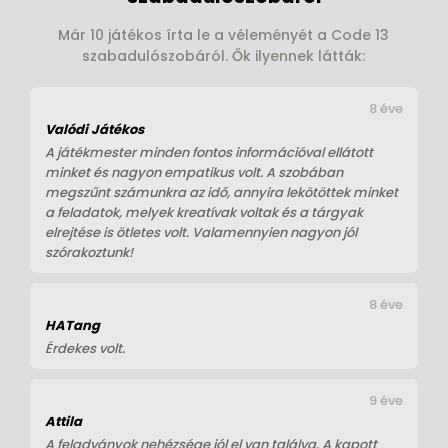
Már 10 játékos írta le a véleményét a Code 13
szabadulószobáról. Ők ilyennek látták:
8 éve
Valódi Játékos
A játékmester minden fontos információval ellátott
minket és nagyon empatikus volt. A szobában
megszűnt számunkra az idő, annyira lekötöttek minket
a feladatok, melyek kreatívak voltak és a tárgyak
elrejtése is ötletes volt. Valamennyien nagyon jól
szórakoztunk!
8 éve
HATang
Érdekes volt.
9 éve
Attila
A feladványok nehézsége jól el van találva. A kapott