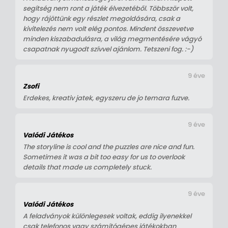
segítség nem ront a játék élvezetéből. Többször volt,
hogy rájöttünk egy részlet megoldására, csak a
kivitelezés nem volt elég pontos. Mindent összevetve
minden kiszabadulásra, a világ megmentésére vágyó
csapatnak nyugodt szívvel ajánlom. Tetszeni fog. :-)
9 éve
Zsofi
Erdekes, kreativ jatek, egyszeru de jo temara fuzve.
9 éve
Valódi Játékos
The storyline is cool and the puzzles are nice and fun.
Sometimes it was a bit too easy for us to overlook
details that made us completely stuck.
9 éve
Valódi Játékos
A feladványok különlegesek voltak, eddig ilyenekkel
csak telefonos vagy számítógépes játékokban