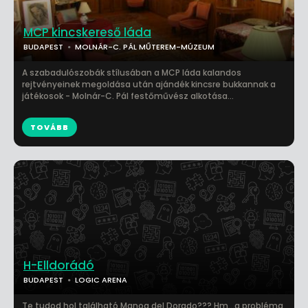
MCP kincskereső láda
BUDAPEST
MOLNÁR-C. PÁL MŰTEREM-MÚZEUM
A szabadulószobák stílusában a MCP láda kalandos
rejtvényeinek megoldása után ajándék kincsre bukkannak a
játékosok - Molnár-C. Pál festőművész alkotása...
TOVÁBB
H-Elldorádó
BUDAPEST
LOGIC ARENA
Te tudod hol található Manoa del Dorado??? Hm…a probléma