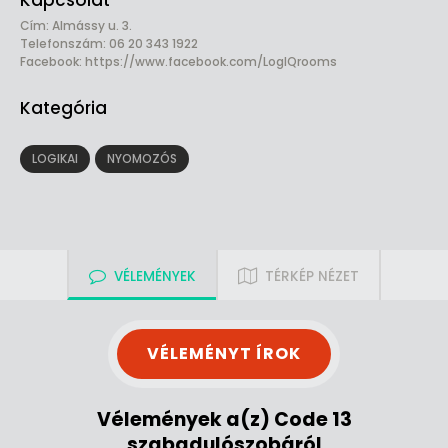
Kapcsolat
Cím: Almássy u. 3.
Telefonszám: 06 20 343 1922
Facebook:
https://www.facebook.com/LogIQrooms
Kategória
LOGIKAI
NYOMOZÓS
VÉLEMÉNYEK
TÉRKÉP NÉZET
VÉLEMÉNYT ÍROK
Vélemények a(z) Code 13
szabadulószobáról