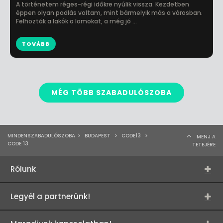
A történetem réges-régi időkre nyúlik vissza. Kezdetben
éppen olyan padlás voltam, mint bármelyik más a városban.
Felhozták a lakók a lomokat, a még jó ...
TOVÁBB
MÉG TÖBB SZABADULÓSZOBA
MINDENSZABADULÓSZOBA
>
BUDAPEST
>
CODE13
>
MENJ A
CODE 13
TETEJÉRE
Rólunk
Legyél a partnerünk!