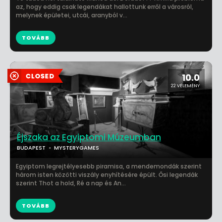
az, hogy eddig csak legendákat hallottunk erről a városról,
melynek épületei, utcái, aranyból v...
TOVÁBB
10.0
22 VÉLEMÉNY
Éjszaka az Egyiptomi Múzeumban
BUDAPEST
MYSTERYGAMES
Egyiptom legrejtélyesebb piramisa, a mendemondák szerint
három isten közötti viszály enyhítésére épült. Ősi legendák
szerint Thot a hold, Ré a nap és An...
TOVÁBB