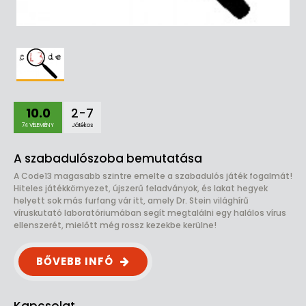
10.0
2-7
74 VÉLEMÉNY
Játékos
A szabadulószoba bemutatása
A Code13 magasabb szintre emelte a szabadulós játék fogalmát!
Hiteles játékkörnyezet, újszerű feladványok, és lakat hegyek
helyett sok más furfang vár itt, amely Dr. Stein világhírű
víruskutató laboratóriumában segít megtalálni egy halálos vírus
ellenszerét, mielőtt még rossz kezekbe kerülne!
BŐVEBB INFÓ