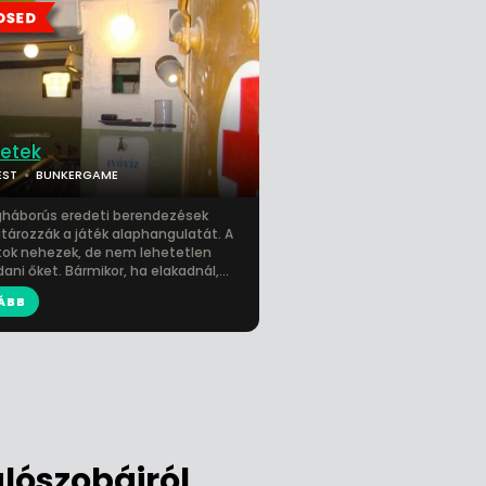
etek
EST
BUNKERGAME
gháborús eredeti berendezések
ározzák a játék alaphangulatát. A
tok nehezek, de nem lehetetlen
ni őket. Bármikor, ha elakadnál,...
ÁBB
ószobáiról