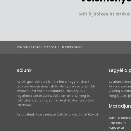
Már 0 játékos írt érték
MINDENSZABADULÓSZOBA
>
BUNKERGAME
Rólunk
Legyél a 
Az Exitgames.hu azért jött létre, hogy a lehető
Szabadulószo
legkönnyebben megtaláld Magyarország legjobb
Akkor gyorsan
szabadulószobáit. Oldalunkon jelenleg 363
kikerülj oldal
izgalmas szabadulószobát ismerhetsz meg és
meg kijutós j
láthatod azt is, hogyan értékelték őket a korábbi
játékosok.
Maradjun
Az a célunk, hogy népszerűsítsük a kijutós játékokat.
partners@eve
Impressum
Kapcsolat