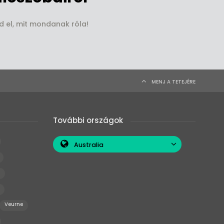
d el, mit mondanak róla!
MENJ A TETEJÉRE
További országok
Australia
Veurne