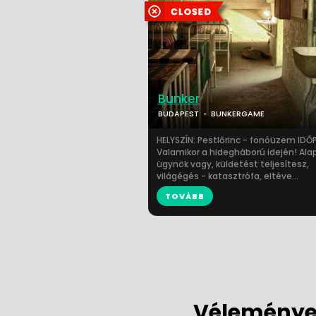
Bunker
BUDAPEST
BUNKERGAME
HELYSZÍN: Pestlőrinc - fonóüzem IDŐ
Valamikor a hidegháború idején! Alap
ügynök vagy, küldetést teljesítesz,
világégés - katasztrófa, eltéve...
TOVÁBB
Véleménye