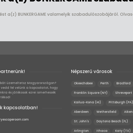
elést a(z) BUNKERGAME valamelyik szabadulószobájáról. Olvas
partnerünk!
Népszerű városok
bát üzemeltetsz Magyarországon?
Okeechobee
Perth
Bradford
 vedd fel velünk a kapcsolatot, hogy
unkra és játékosok ezrei ismerhessék
Franklin Square (NY)
Shreveport
átékod!
Kailua-Kona (HI)
Pittsburgh (PA)
k kapcsolatban!
Aberdeen
Wethersfield
Aiken
ryescaperoom.com
St. John's
Daytona Beach (FL)
Arlington
Ithaca
Katy (TX)