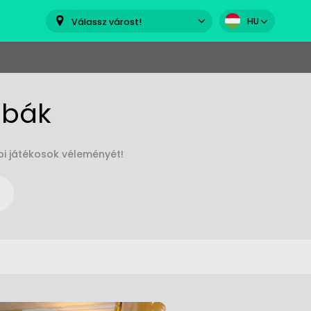
HU
Válassz várost!
obák
i játékosok véleményét!