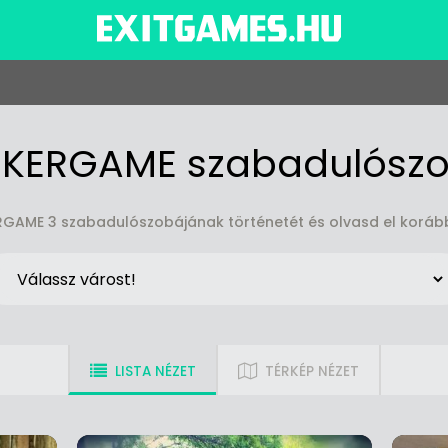
KERGAME szabadulósz
GAME 3 szabadulószobájának történetét és olvasd el korább
LISTA NÉZET
TÉRKÉP NÉZET