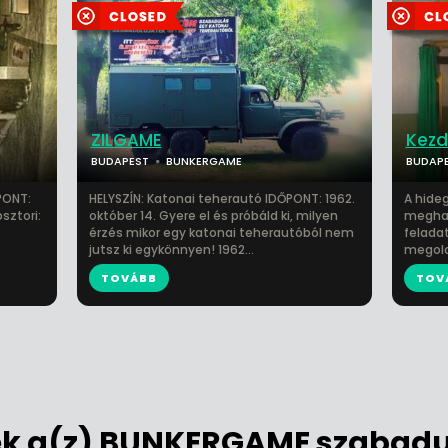
ZILGAME
Kezd
BUDAPEST
BUNKERGAME
BUDAP
PONT:
HELYSZÍN: Katonai teherautó IDŐPONT: 1962.
A hide
sztori:
október 14. Gyere el és próbáld ki, milyen
meghat
érzés mikor egy katonai teherautóból nem
felada
jutsz ki egykönnyen! 1962...
megolda
TOVÁBB
TOV
k a(z) BUNKERGAME szabadul