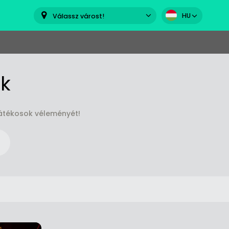
HU
Válassz várost!
k
játékosok véleményét!