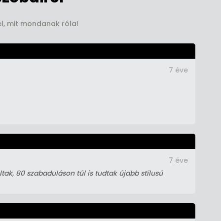
el, mit mondanak róla!
7 éve
7 éve
tak, 80 szabaduláson túl is tudtak újabb stílusú