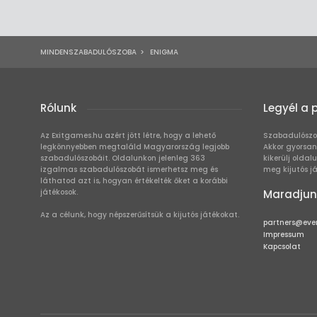
MINDENSZABADULÓSZOBA
>
ENIGMA
Rólunk
Legyél a 
Az Exitgames.hu azért jött létre, hogy a lehető
Szabadulószo
legkönnyebben megtaláld Magyarország legjobb
Akkor gyorsan
szabadulószobáit. Oldalunkon jelenleg 363
kikerülj oldal
izgalmas szabadulószobát ismerhetsz meg és
meg kijutós j
láthatod azt is, hogyan értékelték őket a korábbi
játékosok.
Maradjun
Az a célunk, hogy népszerűsítsük a kijutós játékokat.
partners@eve
Impressum
Kapcsolat