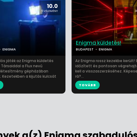
10.0
5 VÉLEMÉNY
3
Enigma küldetés!
ENIGMA
BUDAPEST
ENIGMA
lós játék az Enigma küldetés
Az Enigma rossz kezekbe került! E
! Társaiddal a Flux nevű
időzített és pontosan végrehajt
 létesítmény gépházában
kell a visszaszerzéséhez. Képes
. Kezetekben a kijutás kulcsát
rá?...
TOVÁBB
yek a(z) Enigma szabadulós