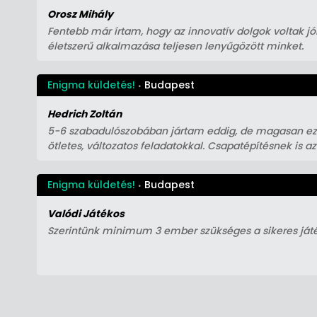
Orosz Mihály
Fentebb már írtam, hogy az innovatív dolgok voltak jó
életszerű alkalmazása teljesen lenyűgözött minket.
Enigma küldetés!
Budapest
Hedrich Zoltán
5-6 szabadulószobában jártam eddig, de magasan ez v
ötletes, változatos feladatokkal. Csapatépítésnek is az
Enigma küldetés!
Budapest
Valódi Játékos
Szerintünk minimum 3 ember szükséges a sikeres ját