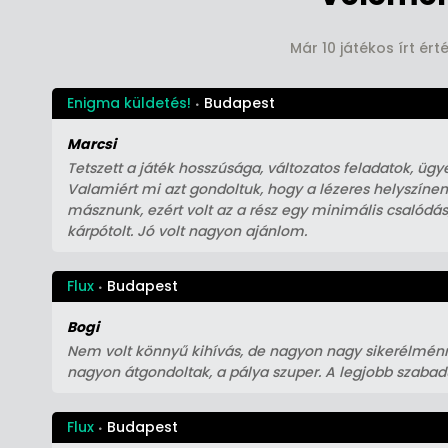
Már 10 játékos írt ér
Enigma küldetés!
Budapest
Marcsi
Tetszett a játék hosszúsága, változatos feladatok, ügyess
Valamiért mi azt gondoltuk, hogy a lézeres helyszínen
másznunk, ezért volt az a rész egy minimális csalódás
kárpótolt. Jó volt nagyon ajánlom.
Flux
Budapest
Bogi
Nem volt könnyű kihívás, de nagyon nagy sikerélménny
nagyon átgondoltak, a pálya szuper. A legjobb szabad
Flux
Budapest