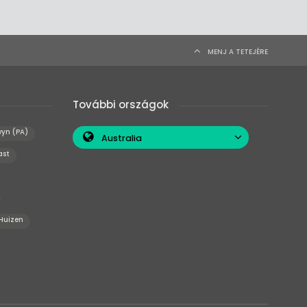
MENJ A TETEJÉRE
További országok
yn (PA)
Australia
ast
Huizen