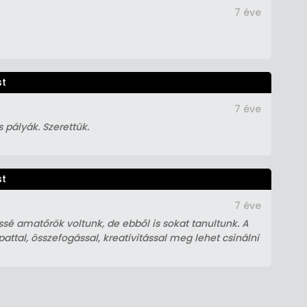
7 éve
st
7 éve
 pályák. Szerettük.
st
7 éve
ssé amatőrök voltunk, de ebből is sokat tanultunk. A
ttal, összefogással, kreativitással meg lehet csinálni