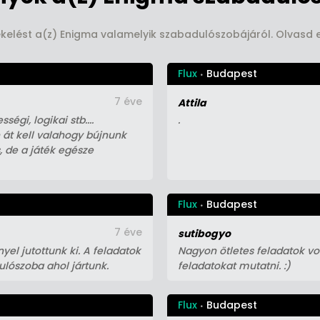
tékelést a(z) Enigma valamelyik szabadulószobájáról. Olvasd 
Flux
Budapest
7 éve
Attila
égi, logikai stb....
.
 át kell valahogy bújnunk
, de a játék egésze
Flux
Budapest
7 éve
sutibogyo
el jutottunk ki. A feladatok
Nagyon ötletes feladatok vol
ulószoba ahol jártunk.
feladatokat mutatni. :)
Flux
Budapest