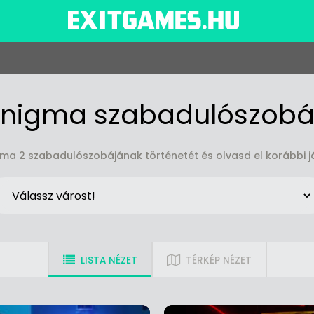
Enigma szabadulószobá
ma 2 szabadulószobájának történetét és olvasd el korábbi 
LISTA NÉZET
TÉRKÉP NÉZET