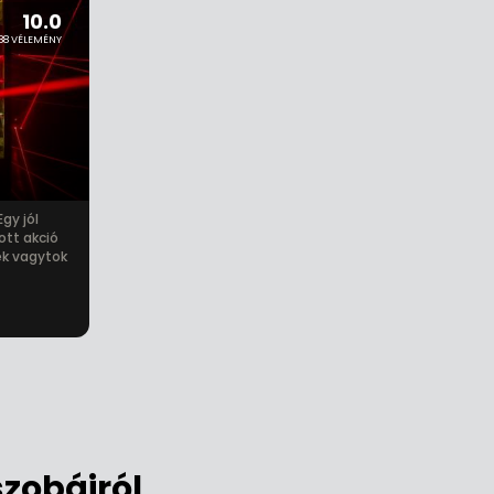
10.0
88 VÉLEMÉNY
gy jól
ott akció
ek vagytok
zobáiról