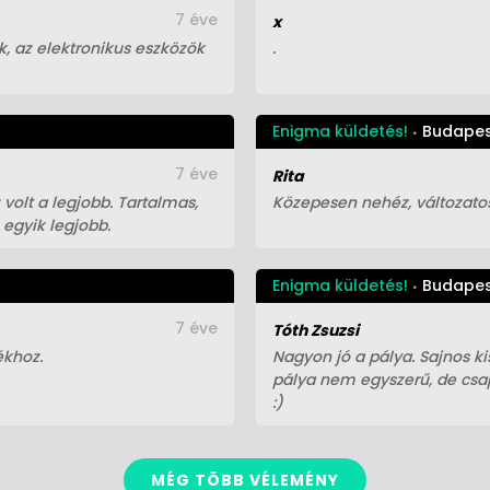
7 éve
x
k, az elektronikus eszközök
.
Enigma küldetés!
Budape
7 éve
Rita
olt a legjobb. Tartalmas,
Közepesen nehéz, változatos
 egyik legjobb.
Enigma küldetés!
Budape
7 éve
Tóth Zsuzsi
ékhoz.
Nagyon jó a pálya. Sajnos ki
pálya nem egyszerű, de csapa
:)
MÉG TÖBB VÉLEMÉNY