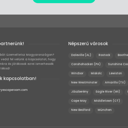
partnerünk!
Népszerű városok
bát üzemeltetsz Magyarországon?
Daleville (AL)
Rostock
Boothw
 vedd fel velünk a kapcsolatot, hogy
unkra és játékosok ezrei ismerhessék
Conshohocken (PA)
Sunshine Co
átékod!
Windsor
Miskolc
Lewiston
k kapcsolatban!
New Westminster
Amarillo (TX)
ryescaperoom.com
Jászberény
Eagle River (WI)
Cape May
Middletown (CT)
New Bedford
München