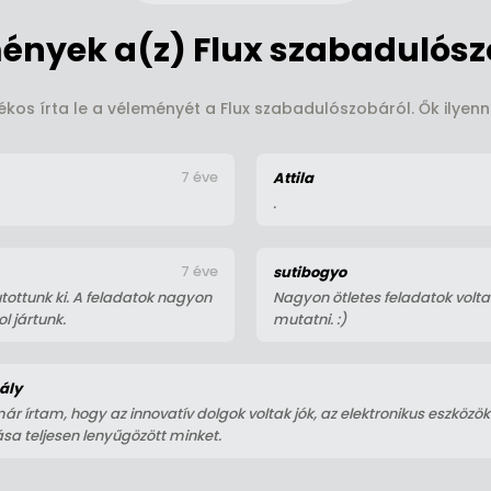
ények a(z) Flux szabadulósz
ékos írta le a véleményét a Flux szabadulószobáról. Ők ilyenn
7 éve
Attila
.
7 éve
sutibogyo
tottunk ki. A feladatok nagyon
Nagyon ötletes feladatok voltak
l jártunk.
mutatni. :)
ály
r írtam, hogy az innovatív dolgok voltak jók, az elektronikus eszközök
sa teljesen lenyűgözött minket.