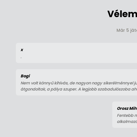
Vélem
Már 5 ját
x
.
Bogi
Nem volt könnyű kihívás, de nagyon nagy sikerélménnyel ju
átgondoltak, a pálya szuper. A legjobb szabadulószoba aho
Orosz Mih
Fentebb má
alkalmazá