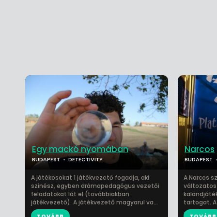
Egy mackó nyomában
Narcos
BUDAPEST
DETECTIVITY
BUDAPEST
A játékosokat 1 játékvezető fogadja, aki
A Narcos s
színész, egyben drámapedagógus vezetői
változatos
feladatokat lát el (továbbiakban
kalandjáték
játékvezető). A játékvezető magyarul va...
tartogat. A
...
TOVÁBB
TOVÁBB