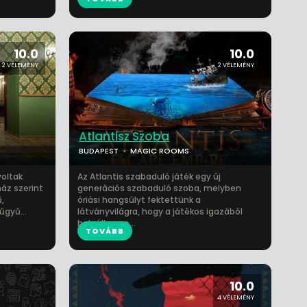
10.0
10.0
2 VÉLEMÉNY
2 VÉLEMÉNY
Atlantisz Szoba
BUDAPEST
MAGIC ROOMS
voltak
Az Atlantis szabaduló játék egy új
ház szerint
generációs szabaduló szoba, melyben
,
óriási hangsúlyt fektettünk a
űgyű...
látványvilágra, hogy a játékos igazából
beleélhesse...
TOVÁBB
10.0
4 VÉLEMÉNY