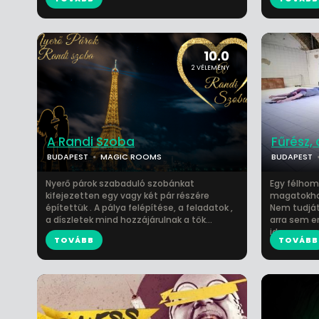
10.0
2 VÉLEMÉNY
A Randi Szoba
Fűrész, 
BUDAPEST
MAGIC ROOMS
BUDAPEST
Nyerő párok szabaduló szobánkat
Egy félhom
kifejezetten egy vagy két pár részére
magatokhoz
építettük . A pálya felépítése, a feladatok ,
Nem tudját
a díszletek mind hozzájárulnak a tök...
arra sem e
id...
TOVÁBB
TOVÁBB