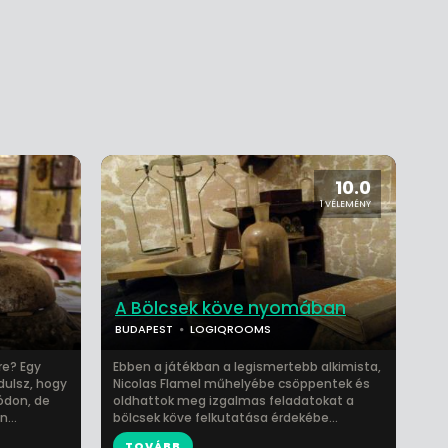
10.0
1 VÉLEMÉNY
A Bölcsek köve nyomában
BUDAPEST
LOGIQROOMS
re? Egy
Ebben a játékban a legismertebb alkimista,
dulsz, hogy
Nicolas Flamel műhelyébe csöppentek és
ódon, de
oldhattok meg izgalmas feladatokat a
...
bölcsek köve felkutatása érdekébe...
TOVÁBB