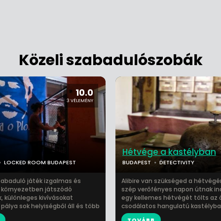
Közeli szabadulószobák
10.0
3 VÉLEMÉNY
Hétvége a kastélyban
LOCKED ROOM BUDAPEST
BUDAPEST
DETECTIVITY
zabaduló játék izgalmas és
Alibire van szükséged a hétvégé
 környezetben játszódó
szép verőfényes napon útnak in
, különleges kivívásokat
egy kellemes hétvégét tölts az 
 pálya sok helyiségből áll és több
csodálatos hangulatú kastélyban
TOVÁBB