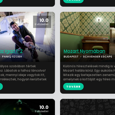
10.0
6 VÉLEMÉNY
az Igazi 1-2
Mozart Nyomában
PANIQ SZOBA
BUDAPEST
SCAVENGER ESCAPE
ályos szobában tértek
Különös híresztelések mindig is 
. Lábatok a falhoz láncolva!
Mozart halála körül. Egy aukciós 
ok, mennyi ideje vagytok itt,
létezik egy befejezetlen zenemű
mlékeztek, hogyan kerültetek
amelynek a kottáját egy híres m
TOVÁBB
10.0
3 VÉLEMÉNY