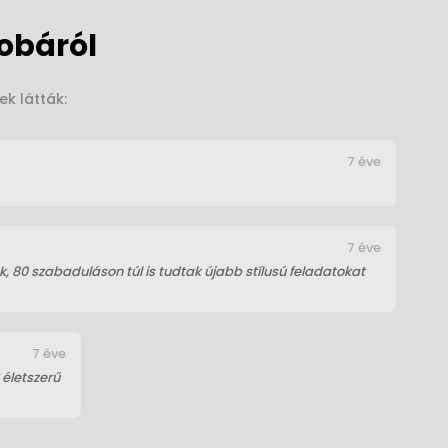
obáról
ek látták:
7 éve
7 éve
, 80 szabaduláson túl is tudtak újabb stílusú feladatokat
7 éve
 életszerű