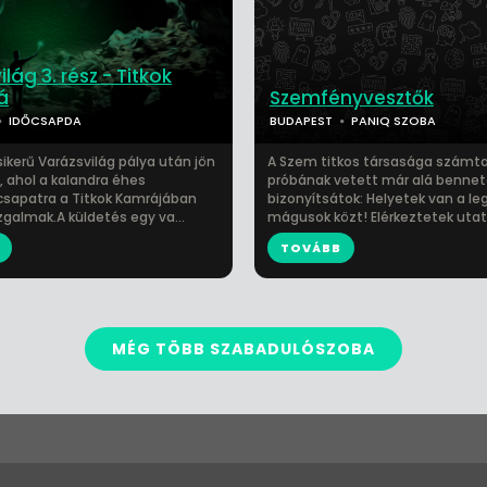
lág 3. rész - Titkok
á
Szemfényvesztők
IDŐCSAPDA
BUDAPEST
PANIQ SZOBA
ikerű Varázsvilág pálya után jön
A Szem titkos társasága számt
, ahol a kalandra éhes
próbának vetett már alá bennet
sapatra a Titkok Kamrájában
bizonyítsátok: Helyetek van a l
zgalmak.A küldetés egy va...
mágusok közt! Elérkeztetek utato
TOVÁBB
MÉG TÖBB SZABADULÓSZOBA