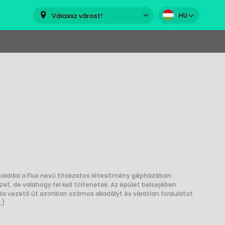
HU
Válassz várost!
rsaiddal a Flux nevű titokzatos létesítmény gépházában
zet, de valahogy fel kell töltenetek. Az épület belsejében
oda vezető út azonban számos akadályt és váratlan fordulatot
;)