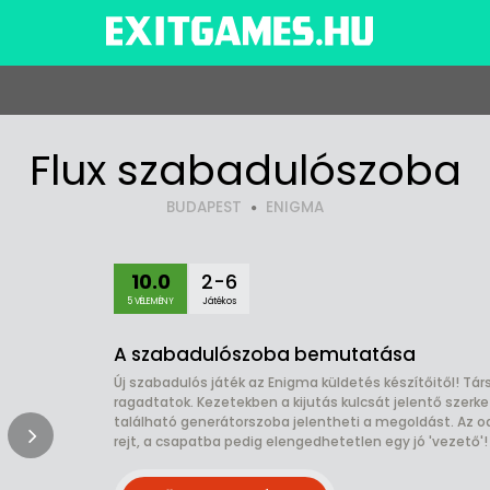
Flux szabadulószoba
BUDAPEST
ENIGMA
10.0
2-6
5 VÉLEMÉNY
Játékos
A szabadulószoba bemutatása
Új szabadulós játék az Enigma küldetés készítőitől! Tá
ragadtatok. Kezetekben a kijutás kulcsát jelentő szerke
található generátorszoba jelentheti a megoldást. Az 
rejt, a csapatba pedig elengedhetetlen egy jó 'vezető'! 