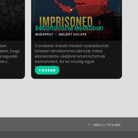
Bebörtönözve Mexikóban
BUDAPEST
GELLÉRT ESCAPE
alan
Csodásan induló mexikói nyaralásotok
eket, hogy
hirtelen rémálommá változik, mikor
egnagyobb
ékszerrablás vádjával letartóztatnak
k v...
benneteket, és az ország egyik
legkegyetlen...
TOVÁBB
MENJ A TETEJÉRE