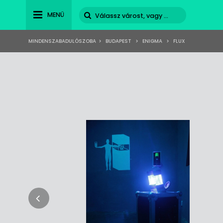
MENÜ
MINDENSZABADULÓSZOBA
>
BUDAPEST
>
ENIGMA
>
FLUX