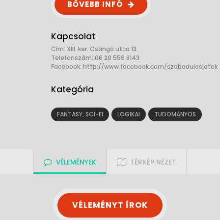
BŐVEBB INFÓ
Kapcsolat
Cím: XIII. ker. Csángó utca 13.
Telefonszám: 06 20 559 8143
Facebook:
http://www.facebook.com/szabadulosjatek
Kategória
FANTASY, SCI-FI
LOGIKAI
TUDOMÁNYOS
VÉLEMÉNYEK
TÉRKÉP NÉZET
VÉLEMÉNYT ÍROK