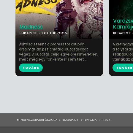
Varázsvi
Madness
Kamráj
BUDAPEST
EXIT THE ROOM
BUDAPEST
Állítása szerint a professzor csupán
A két nagys
ártalmatlan pszichiátriai kutatásokat
a folytatás
végez. A kutatás célja egyelőre ismeretlen,
szabadulóc
mert még egy "önkéntes" sem tért ...
várnak az i
TOVÁBB
TOVÁBB
MINDENSZABADULÓSZOBA
>
BUDAPEST
>
ENIGMA
>
FLUX