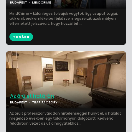
BUDAPEST
MINDCRIME
MindCrime - különleges tolvajok vagytok. Egy csapat tagjai,
akik emberek emlékeibe férkőzve megszerzik azok mélyen
eltemetett jelszavait, hogy hozzáférh...
TOVÁBB
Az őrület határán
BUDAPEST
TRAP FACTORY
Az őrült professzor váratlan hirtelenséggel húnyt el, a halálát
megelőző években egy találmányán dolgozott. Kedvenc
feladatain vezet az út a hagyatékhoz...