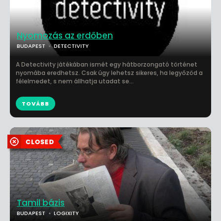
Nyomozás az erdőben
BUDAPEST
DETECTIVITY
A Detectivity játékában ismét egy hátborzongató történet
nyomába eredhetsz. Csak úgy lehetsz sikeres, ha legyőzöd a
félelmedet, s nem állhatja utadat se...
TOVÁBB
Tamil bázis
BUDAPEST
LOGIXITY