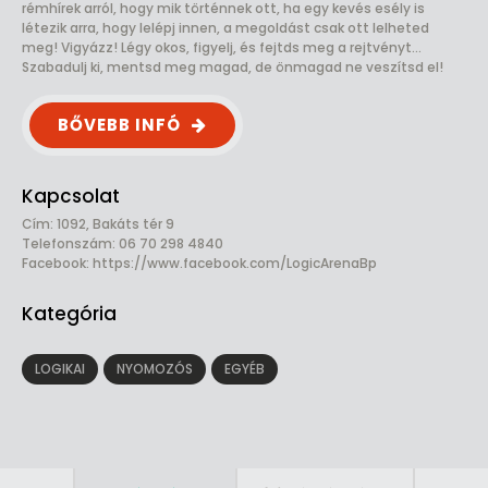
rémhírek arról, hogy mik történnek ott, ha egy kevés esély is
létezik arra, hogy lelépj innen, a megoldást csak ott lelheted
meg! Vigyázz! Légy okos, figyelj, és fejtds meg a rejtvényt…
Szabadulj ki, mentsd meg magad, de önmagad ne veszítsd el!
BŐVEBB INFÓ
Kapcsolat
Cím: 1092, Bakáts tér 9
Telefonszám: 06 70 298 4840
Facebook:
https://www.facebook.com/LogicArenaBp
Kategória
LOGIKAI
NYOMOZÓS
EGYÉB