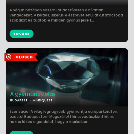
A Sógun házában sosem látják szívesen a hívatlan
vendégeket. A kérdés, sikerül-e észrevétlenül átkutatnotok a
szobákat és tudtok-e minden gyanús jelre f...
TOVÁBB
A gyémántrablás
BUDAPEST
MINDQUEST
Szenzáció! A világ legnagyobb gyémántja európai körúton,
ezúttal Budapesten! Megszállott kincsvadászként kit ne
hozna lázba a gondolat, hogy a markaiban...