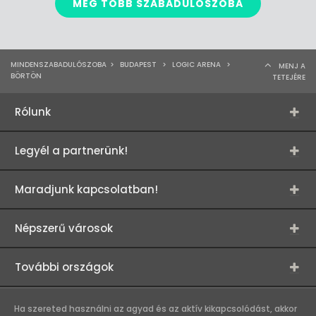
MÉG TÖBB SZABADULÓSZOBA
MINDENSZABADULÓSZOBA
>
BUDAPEST
>
LOGIC ARENA
>
MENJ A
BÖRTÖN
TETEJÉRE
Rólunk
Legyél a partnerünk!
Maradjunk kapcsolatban!
Népszerű városok
További országok
Ha szereted használni az agyad és az aktív kikapcsolódást, akkor