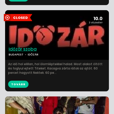
10.0
3 VÉLEMÉNY
Időzár szoba
BUDAPEST
IDŐZÁR
Az idő hol elillan, hol ólomléptekkel halad. Most alakot öltött
és foglyul ejtett Titeket. Kacagva zárta rátok az ajtót. 60
percet hagyott Nektek. 60 pe...
TOVÁBB