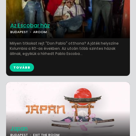
Az Escobar ház
BUDAPEST
AROOM
Milyen titkokat rejt "Don Pablo" otthona? A játék helyszíne
Kolumbia a 80-as években. Az utcán több szintes házak
állnak, egyikük a hírhedt Pablo Escoba...
TOVÁBB
Japan
BUDAPEST
EXIT THE ROOM