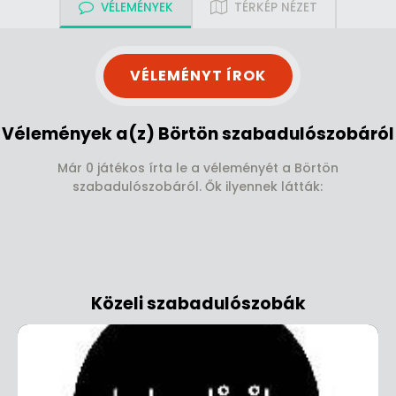
VÉLEMÉNYEK
TÉRKÉP NÉZET
VÉLEMÉNYT ÍROK
Vélemények a(z) Börtön szabadulószobáról
Már 0 játékos írta le a véleményét a Börtön
szabadulószobáról. Ők ilyennek látták:
Közeli szabadulószobák