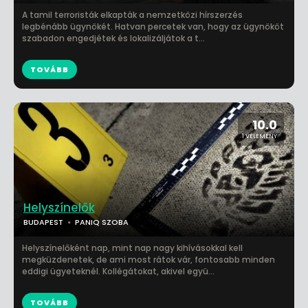
A tamil terroristák elkapták a nemzetközi hírszerzés
legbénább ügynökét. Hatvan percetek van, hogy az ügynököt
szabadon engedjétek és lokalizáljátok a t...
TOVÁBB
10.0
1 VÉLEMÉNY
Helyszínelők
BUDAPEST
PANIQ SZOBA
Helyszínelőként nap, mint nap nagy kihívásokkal kell
megküzdenetek, de ami most rátok vár, fontosabb minden
eddigi ügyeteknél. Kollégátokat, akivel együ...
TOVÁBB