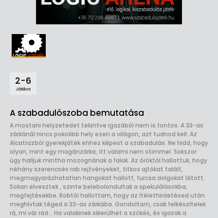
2-6
Játékos
A szabadulószoba bemutatása
A mostani helyzetedet tekintve igazából nem is fontos. A 33-as
zárkánál nincs pokolibb hely ezen a világon, azt tudnod kell. Az
Alcatrazból gyerekjáték ehhez képest a szabadulás. Ne hidd, hogy
olyan, mint egy magánzárka, itt valami nem stimmel. Sokszor
úgy halljuk mintha mozognának a falak. Az őröktől hallottuk, hogy
néhány szerencsés rab rejtvényeket, titkos ajtókat talált,
megmagyarázhatatlan hangokat hallott, furcsa dolgokat látott.
Sokan elvesztek , szinte belebolondultak a spekulálásokba,
megfejtésekbe. Robtól hallottam, hogy az ítélethirdetésed után
meghívtak téged a 33-as zárkába. Gondoltam, csak felkészítelek
rá, mi vár rád… Ha valakinek sikerülhet a szökés, és igazak a