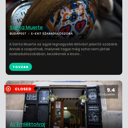
Santa Muerte
BUDAPEST
E-EXIT SZABADULÓSZOBA
A Santa Muerte az egyik legnagyobb kihívást jelentő szobánk.
Annak a csapatnak, melynek tagjai még soha nem jártak
szabadulószobában, kezdésnek a kicsiv...
TOVÁBB
9.4
32 VÉLEMÉNY
Az Emléktolvaj