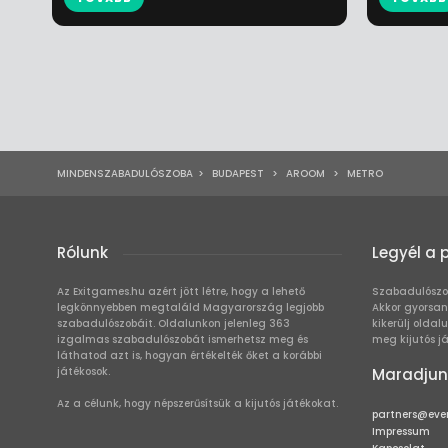
MINDENSZABADULÓSZOBA
>
BUDAPEST
>
AROOM
>
METRO
Rólunk
Legyél a 
Az Exitgames.hu azért jött létre, hogy a lehető
Szabadulószo
legkönnyebben megtaláld Magyarország legjobb
Akkor gyorsan
szabadulószobáit. Oldalunkon jelenleg 363
kikerülj oldal
izgalmas szabadulószobát ismerhetsz meg és
meg kijutós j
láthatod azt is, hogyan értékelték őket a korábbi
játékosok.
Maradjun
Az a célunk, hogy népszerűsítsük a kijutós játékokat.
partners@eve
Impressum