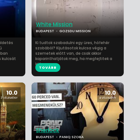
White Mission
BUDAPEST
GOZSDU MISSION
üldetés
Ki tudtok szabadulni egy üres, hófehér
vű
szobából? Kijutásotok kulcsa végig a
ában
szemetek előtt van, de csak akkor
s kulcsát
kaparinthatjátok meg, ha megfejtitek a
kül...
TOVÁBB
10.0
10.0
3 VÉLEMÉNY
4 VÉLEMÉNY
Sherlock
BUDAPEST
PANIQ SZOBA