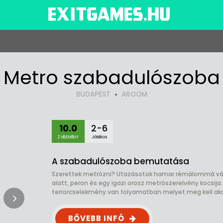
Metro szabadulószoba
BUDAPEST
AROOM
10.0
2-6
2 VÉLEMÉNY
Játékos
A szabadulószoba bemutatása
Szerettek metrózni? Utazásotok hamar rémálommá válh
alatt, peron és egy igazi orosz metrószerelvény kocsija
terrorcselekmény van folyamatban melyet meg kell ak
BŐVEBB INFÓ