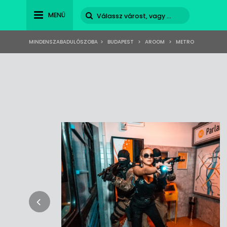
MENÜ
MINDENSZABADULÓSZOBA
>
BUDAPEST
>
AROOM
>
METRO