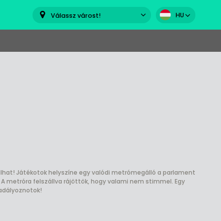
HU
Válassz várost!
at! Játékotok helyszíne egy valódi metrómegálló a parlament
. A metróra felszállva rájöttök, hogy valami nem stimmel. Egy
adályoznotok!