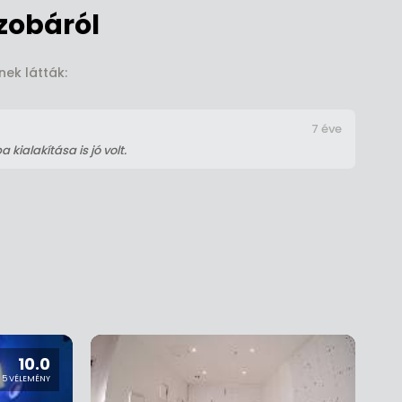
zobáról
nek látták:
7 éve
 kialakítása is jó volt.
10.0
5 VÉLEMÉNY