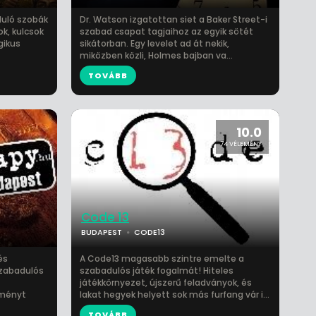
duló szobák
Dr. Watson izgatottan siet a Baker Street-i
k, kulcsok
szabad csapat tagjaihoz az egyik sötét
gikus
sikátorban. Egy levelet ad át nekik,
miközben közli, Holmes bajban va...
TOVÁBB
10.0
74 VÉLEMÉNY
Code 13
BUDAPEST
CODE13
és
A Code13 magasabb szintre emelte a
szabadulós
szabadulós játék fogalmát! Hiteles
játékkörnyezet, újszerű feladványok, és
lményt
lakat hegyek helyett sok más furfang vár i...
TOVÁBB