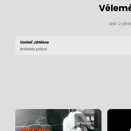
Vélemé
Már 2 játé
Valódi Játékos
érdekes pálya
9.6
94 VÉLEMÉNY