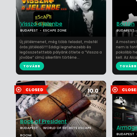
Vissza a jelenbe
Börtön
BUDAPEST
ESCAPE ZONE
BUDAPEST
Új játékmenet, még több feladat, másfél
A mostani 
órás játékidő!!! Eddigi legnehezebb és
nem is font
legösszetettebb pályánk ötlete a “Vissza a
pokolibb he
jövőbe” című sikerfilm történe...
kell. Az Alc
TOVÁBB
TOVÁBB
10.0
1 VÉLEMÉNY
Book of President
Armag
BUDAPEST
WORLD OF SECRETS ESCAPE
BUDAPEST
ROOM