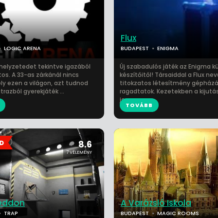
Flux
LOGIC ARENA
BUDAPEST
ENIGMA
helyzetedet tekintve igazából
Új szabadulós játék az Enigma k
os. A 33-as zárkánál nincs
készítőitől! Társaiddal a Flux ne
ly ezen a világon, azt tudnod
titokzatos létesítmény gépház
atrazból gyerekjáték ...
ragadtatok. Kezetekben a kijutá
je...
TOVÁBB
8.6
7 VÉLEMÉNY
eddon
A Varázsló Iskola
TRAP
BUDAPEST
MAGIC ROOMS