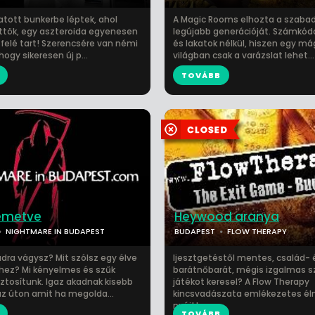
atott bunkerbe léptek, ahol
A Magic Rooms elhozta a szaba
ttök, egy aszteroida egyenesen
legújabb generációját. Számkódo
 felé tart! Szerencsére van némi
és lakatok nélkül, hiszen egy má
hogy sikeresen új p...
világban csak a varázslat lehet...
TOVÁBB
temetve
Heywood aranya
NIGHTMARE IN BUDAPEST
BUDAPEST
FLOW THERAPY
adra vágysz? Mit szólsz egy élve
Ijesztgetéstől mentes, család- 
ez? Mi kényelmes és szűk
barátnőbarát, mégis izgalmas 
iztosítunk. Igaz akadnak kisebb
játékot keresel? A Flow Therapy
z úton amit ha megolda...
kincsvadászata emlékezetes é
nyújt!...
TOVÁBB