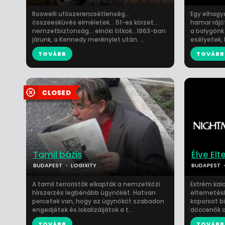
Roswelli ufószerencsétlenség...
Egy elhagy
összeesküvés elméletek... 51-es körzet...
hamar rájö
nemzetbiztonság... elnöki titkok...1963-ban
a bolygónk
járunk, a Kennedy merénylet után. ...
esélyetek, 
TOVÁBB
TOVÁBB
Tamil bázis
Élve El
BUDAPEST
LOGIXITY
BUDAPEST
A tamil terroristák elkapták a nemzetközi
Extrém kal
hírszerzés legbénább ügynökét. Hatvan
eltemetésh
percetek van, hogy az ügynököt szabadon
koporsot b
engedjétek és lokalizáljátok a t...
döccenők a
TOVÁBB
TOVÁBB