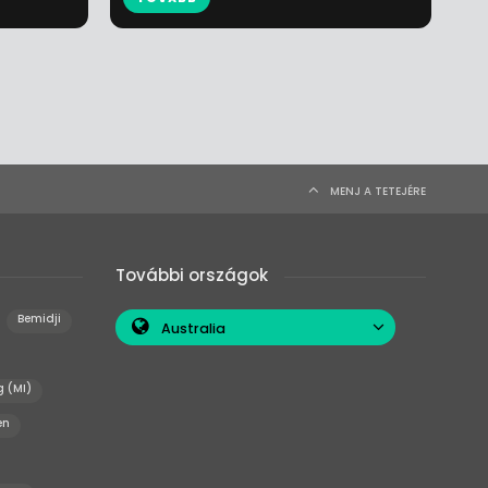
MENJ A TETEJÉRE
További országok
Bemidji
Australia
g (MI)
en