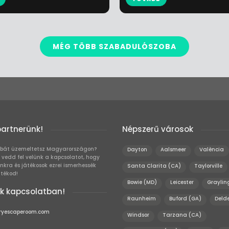
MÉG TÖBB SZABADULÓSZOBA
partnerünk!
Népszerű városok
bát üzemeltetsz Magyarországon?
Dayton
Aalsmeer
València
 vedd fel velünk a kapcsolatot, hogy
unkra és játékosok ezrei ismerhessék
Santa Clarita (CA)
Taylorville
átékod!
Bowie (MD)
Leicester
Graylin
k kapcsolatban!
Raunheim
Buford (GA)
Deld
ryescaperoom.com
Windsor
Tarzana (CA)