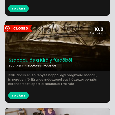
TOVÁBB
10.0
3 VÉLEMÉNY
Szabadulás a Király fürdőből
BUDAPEST
BUDAPEST FOGLYAI
1936. április 17-én fényes nappal egy megnyerő modorú,
ismeretlen férfiú aljas módszerrel egy húszezer pengős
briliánsbrosst lopott el Neubauer Emil vác...
TOVÁBB