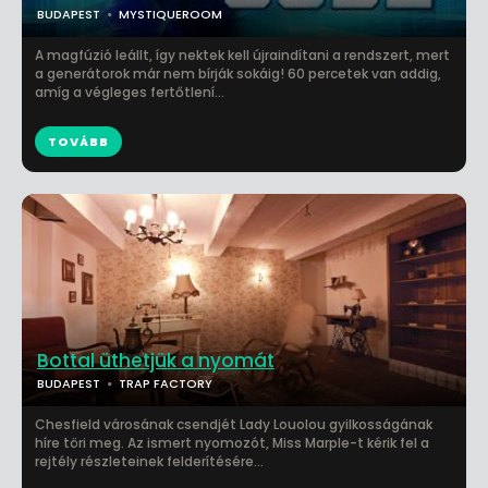
BUDAPEST
MYSTIQUEROOM
A magfúzió leállt, így nektek kell újraindítani a rendszert, mert
a generátorok már nem bírják sokáig! 60 percetek van addig,
amíg a végleges fertőtlení...
TOVÁBB
Bottal üthetjük a nyomát
BUDAPEST
TRAP FACTORY
Chesfield városának csendjét Lady Louolou gyilkosságának
híre töri meg. Az ismert nyomozót, Miss Marple-t kérik fel a
rejtély részleteinek felderítésére...