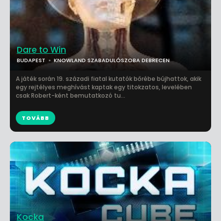
Dare to Win
BUDAPEST
KNOWLAND SZABADULÓSZOBA DEBRECEN
A játék során 19. századi fiatal kutatók bőrébe bújhattok, akik
egy rejtélyes meghívást kaptak egy titokzatos, levelében
csak Robert-ként bemutatkozó tu...
TOVÁBB
Kocka