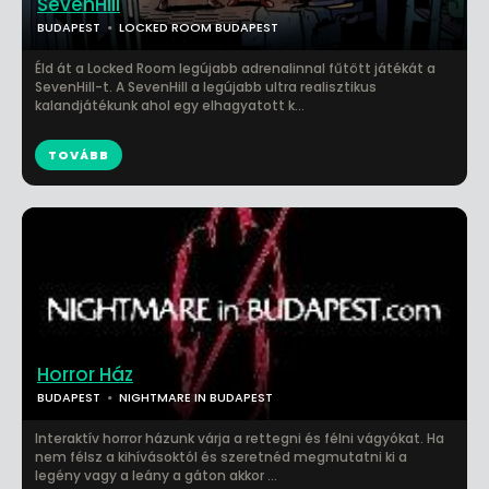
SevenHill
BUDAPEST
LOCKED ROOM BUDAPEST
Éld át a Locked Room legújabb adrenalinnal fűtött játékát a
SevenHill-t. A SevenHill a legújabb ultra realisztikus
kalandjátékunk ahol egy elhagyatott k...
TOVÁBB
Horror Ház
BUDAPEST
NIGHTMARE IN BUDAPEST
Interaktív horror házunk várja a rettegni és félni vágyókat. Ha
nem félsz a kihívásoktól és szeretnéd megmutatni ki a
legény vagy a leány a gáton akkor ...