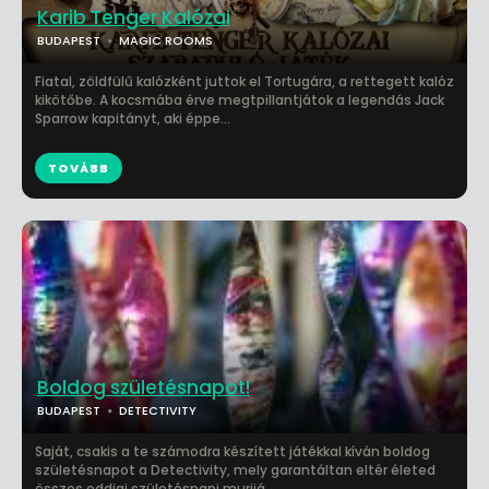
Karib Tenger Kalózai
BUDAPEST
MAGIC ROOMS
Fiatal, zöldfülű kalózként juttok el Tortugára, a rettegett kalóz
kikötőbe. A kocsmába érve megtpillantjátok a legendás Jack
Sparrow kapitányt, aki éppe...
TOVÁBB
Boldog születésnapot!
BUDAPEST
DETECTIVITY
Saját, csakis a te számodra készített játékkal kíván boldog
születésnapot a Detectivity, mely garantáltan eltér életed
összes eddigi születésnapi murijá...