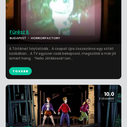
Fűrész II.
BUDAPEST
HORRORFACTORY
A Történet folytatódik… A csapat újra összezárva egy sötét
szobában… A TV egyszer csak bekapcsol, megszólal a már jól
ismert hang… “Hello Játékosok! Len...
TOVÁBB
10.0
3 VÉLEMÉNY