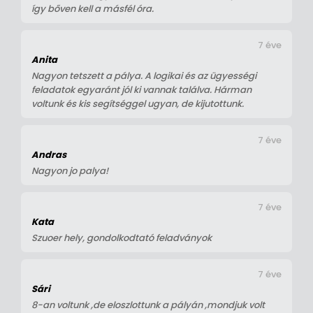
így bőven kell a másfél óra.
7 éve
Anita
Nagyon tetszett a pálya. A logikai és az ügyességi
feladatok egyaránt jól ki vannak találva. Hárman
voltunk és kis segítséggel ugyan, de kijutottunk.
7 éve
Andras
Nagyon jo palya!
7 éve
Kata
Szuoer hely, gondolkodtató feladványok
7 éve
Sári
8-an voltunk ,de eloszlottunk a pályán ,mondjuk volt