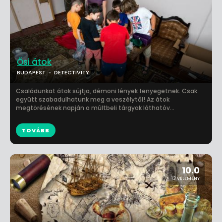
Ősi átok
BUDAPEST
DETECTIVITY
Családunkat átok sújtja, démoni lények fenyegetnek. Csak
együtt szabadulhatunk meg a veszélytől! Az átok
megtörésének napján a múltbeli tárgyak láthatóv...
TOVÁBB
10.0
13 VÉLEMÉNY