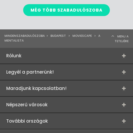
MÉG TÖBB SZABADULÓSZOBA
MINDENSZABADULÓSZOBA
>
BUDAPEST
>
MOVIESCAPE
>
A
MENJ A
MENTALISTA
TETEJÉRE
Rólunk
Legyél a partnerünk!
Maradjunk kapcsolatban!
Népszerű városok
További országok