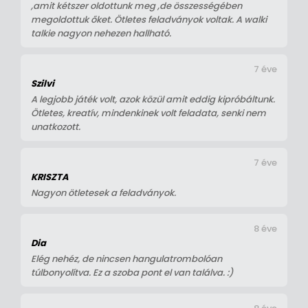
,amit kétszer oldottunk meg ,de összességében
megoldottuk őket. Ötletes feladványok voltak. A walki
talkie nagyon nehezen hallható.
7 éve
Szilvi
A legjobb játék volt, azok közül amit eddig kipróbáltunk.
Ötletes, kreatív, mindenkinek volt feladata, senki nem
unatkozott.
7 éve
KRISZTA
Nagyon ötletesek a feladványok.
8 éve
Dia
Elég nehéz, de nincsen hangulatrombolóan
túlbonyolítva. Ez a szoba pont el van találva. :)