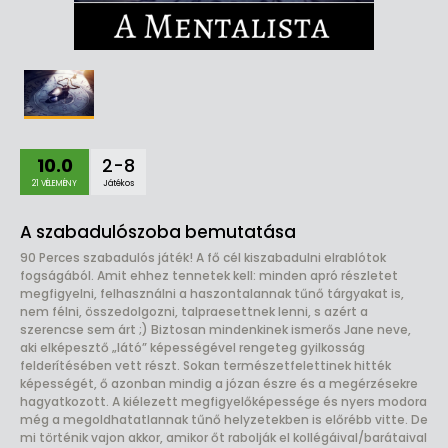
10.0
2-8
21 VÉLEMÉNY
Játékos
A szabadulószoba bemutatása
90 Perces szabadulós játék! A fő cél kiszabadulni elrablótok
fogságából. Amit ehhez tennetek kell: minden apró részletet
megfigyelni, felhasználni a haszontalannak tűnő tárgyakat is,
nem félni, összedolgozni, talpraesettnek lenni, s azért a
szerencse sem árt ;) Biztosan mindenkinek ismerős Jane neve,
aki elképesztő „látó” képességével rengeteg gyilkosság
felderítésében vett részt. Sokan természetfelettinek hitték
képességét, ő azonban mindig a józan észre és a megérzésekre
hagyatkozott. A kiélezett megfigyelőképessége és nyers modora
még a megoldhatatlannak tűnő helyzetekben is előrébb vitte. De
mi történik vajon akkor, amikor őt rabolják el kollégáival/barátaival