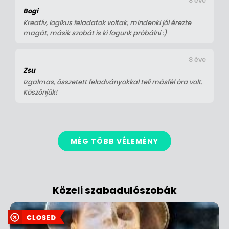
8 éve
Bogi
Kreatív, logikus feladatok voltak, mindenki jól érezte
magát, másik szobát is ki fogunk próbálni :)
8 éve
Zsu
Izgalmas, összetett feladványokkal teli másfél óra volt.
Köszönjük!
MÉG TÖBB VÉLEMÉNY
Közeli szabadulószobák