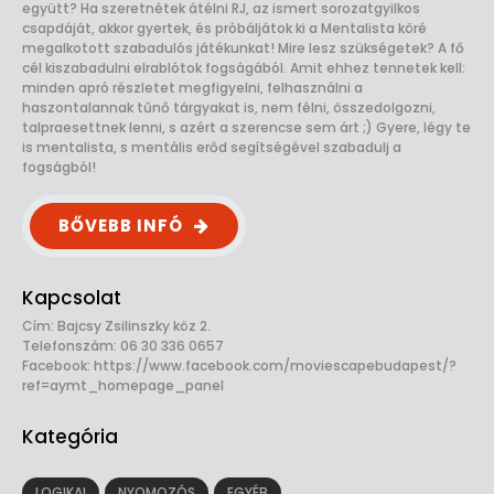
együtt? Ha szeretnétek átélni RJ, az ismert sorozatgyilkos
csapdáját, akkor gyertek, és próbáljátok ki a Mentalista köré
megalkotott szabadulós játékunkat! Mire lesz szükségetek? A fő
cél kiszabadulni elrablótok fogságából. Amit ehhez tennetek kell:
minden apró részletet megfigyelni, felhasználni a
haszontalannak tűnő tárgyakat is, nem félni, összedolgozni,
talpraesettnek lenni, s azért a szerencse sem árt ;) Gyere, légy te
is mentalista, s mentális erőd segítségével szabadulj a
fogságból!
BŐVEBB INFÓ
Kapcsolat
Cím: Bajcsy Zsilinszky köz 2.
Telefonszám: 06 30 336 0657
Facebook:
https://www.facebook.com/moviescapebudapest/?
ref=aymt_homepage_panel
Kategória
LOGIKAI
NYOMOZÓS
EGYÉB