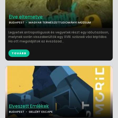
Élve eltemetve
BUDAPEST
MAGYAR TERMÉSZETTUDOMÁNYI MÚZEUM
Legyetek antropológusok és vegyetek részt egy időutazáson,
melynek során visszakerültök egy XVIII. századi váci kriptába.
Ha ott megoldjátok az évszázad...
TOVÁBB
Elveszett Emlékek
BUDAPEST
GELLÉRT ESCAPE