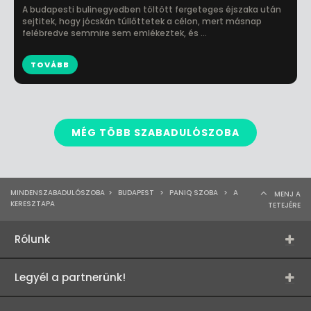
A budapesti bulinegyedben töltött fergeteges éjszaka után
sejtitek, hogy jócskán túllőttetek a célon, mert másnap
felébredve semmire sem emlékeztek, és ...
TOVÁBB
MÉG TÖBB SZABADULÓSZOBA
MINDENSZABADULÓSZOBA
>
BUDAPEST
>
PANIQ SZOBA
>
A
MENJ A
KERESZTAPA
TETEJÉRE
Rólunk
Legyél a partnerünk!