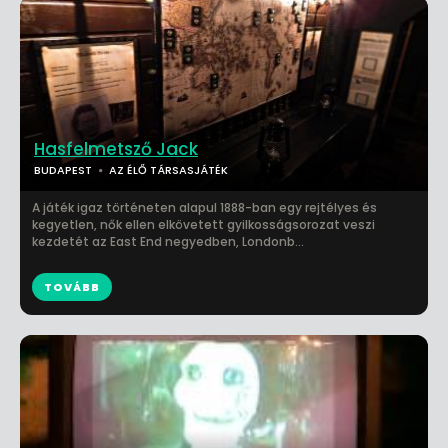
Hasfelmetsző Jack
BUDAPEST
AZ ÉLŐ TÁRSASJÁTÉK
A játék igaz történeten alapul 1888-ban egy rejtélyes és
kegyetlen, nők ellen elkövetett gyilkosságsorozat veszi
kezdetét az East End negyedben, Londonb...
TOVÁBB