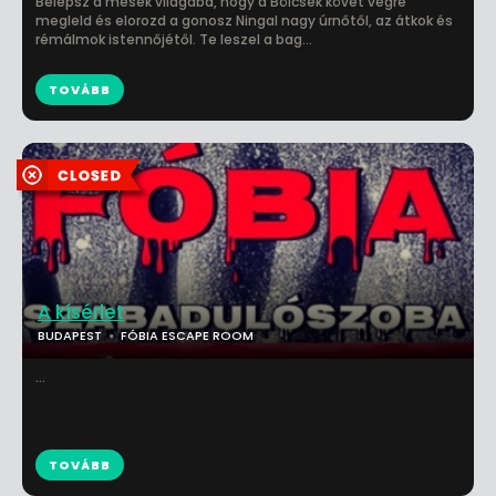
Belépsz a mesék világába, hogy a Bölcsek kövét végre
megleld és elorozd a gonosz Ningal nagy úrnőtől, az átkok és
rémálmok istennőjétől. Te leszel a bag...
TOVÁBB
A kísérlet
BUDAPEST
FÓBIA ESCAPE ROOM
...
TOVÁBB