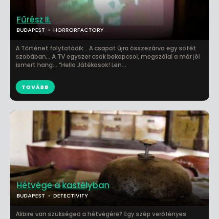
Fűrész II.
BUDAPEST
HORRORFACTORY
A Történet folytatódik… A csapat újra összezárva egy sötét
szobában… A TV egyszer csak bekapcsol, megszólal a már jól
ismert hang… “Hello Játékosok! Len...
TOVÁBB
Hétvége a kastélyban
BUDAPEST
DETECTIVITY
Alibire van szükséged a hétvégére? Egy szép verőfényes