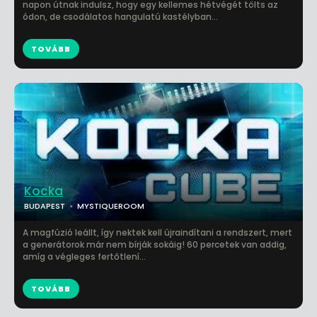
napon útnak indulsz, hogy egy kellemes hétvégét tölts az
ódon, de csodálatos hangulatú kastélyban...
TOVÁBB
Kocka
BUDAPEST
MYSTIQUEROOM
A magfúzió leállt, így nektek kell újraindítani a rendszert, mert
a generátorok már nem bírják sokáig! 60 percetek van addig,
amíg a végleges fertőtlení...
TOVÁBB