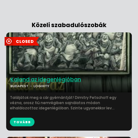
Közeli szabadulószobák
Kaland az idegenlégióban
BUDAPEST
LOGIXITY
Találjátok meg a cár gyémántját! Dimitry Petschoff egy
vézna, orosz fiú nemrégiben sajnálatos módon
elhalálozottaz idegenlégióban. Szinte ugyanekkor lev...
TOVÁBB