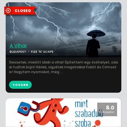
A Vihar
BUDAPEST
FLEE 'N' SCAPE
Siessetek, mielőtt idaér a vihar! Építettem egy óvóhelyet, oda
el tudtok bújni! Kérlek, vigyétek magatokkal Fickót és Cirmost
is! Hagytam nyomokat, meg ...
TOVÁBB
8.0
5 VÉLEMÉNY