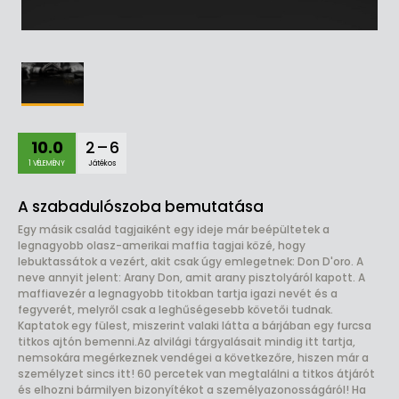
10.0
2 – 6
1 VÉLEMÉNY
Játékos
A szabadulószoba bemutatása
Egy másik család tagjaiként egy ideje már beépültetek a
legnagyobb olasz-amerikai maffia tagjai közé, hogy
lebuktassátok a vezért, akit csak úgy emlegetnek: Don D'oro. A
neve annyit jelent: Arany Don, amit arany pisztolyáról kapott. A
maffiavezér a legnagyobb titokban tartja igazi nevét és a
fegyverét, melyről csak a leghűségesebb követői tudnak.
Kaptatok egy fülest, miszerint valaki látta a bárjában egy furcsa
titkos ajtón bemenni.Az alvilági tárgyalásait mindig itt tartja,
nemsokára megérkeznek vendégei a következőre, hiszen már a
személyzet sincs itt! 60 percetek van megtalálni a titkos átjárót
és elhozni bármilyen bizonyítékot a személyazonosságáról! Ha