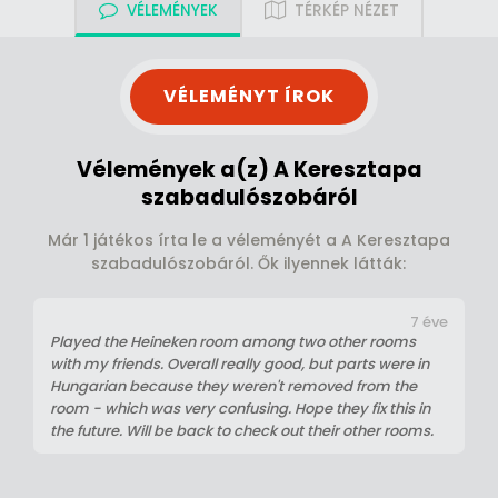
VÉLEMÉNYEK
TÉRKÉP NÉZET
VÉLEMÉNYT ÍROK
Vélemények a(z) A Keresztapa
szabadulószobáról
Már 1 játékos írta le a véleményét a A Keresztapa
szabadulószobáról. Ők ilyennek látták:
7 éve
Played the Heineken room among two other rooms
with my friends. Overall really good, but parts were in
Hungarian because they weren't removed from the
room - which was very confusing. Hope they fix this in
the future. Will be back to check out their other rooms.