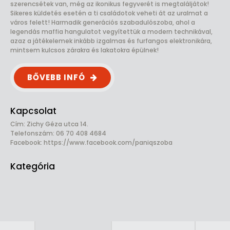
szerencsétek van, még az ikonikus fegyverét is megtaláljátok!
Sikeres küldetés esetén a ti családotok veheti át az uralmat a
város felett! Harmadik generációs szabadulószoba, ahol a
legendás maffia hangulatot vegyítettük a modern technikával,
azaz a játékelemek inkább izgalmas és furfangos elektronikára,
mintsem kulcsos zárakra és lakatokra épülnek!
BŐVEBB INFÓ
Kapcsolat
Cím: Zichy Géza utca 14.
Telefonszám: 06 70 408 4684
Facebook:
https://www.facebook.com/paniqszoba
Kategória