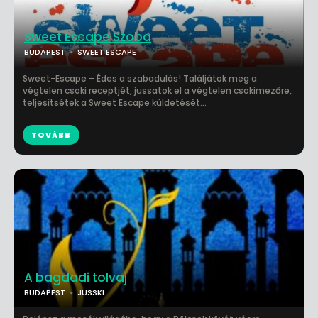
Sweet Escape Szoba
BUDAPEST
SWEET ESCAPE
Sweet-Escape – Édes a szabadulás! Találjátok meg a
végtelen csoki receptjét, jussatok el a végtelen csokimezőre,
teljesítsétek a Sweet Escape küldetését...
TOVÁBB
A bagdadi tolvaj
BUDAPEST
JUSSKI