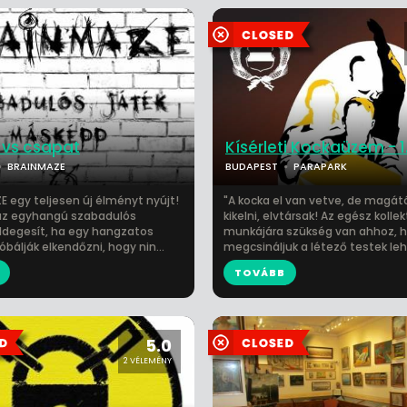
 vs csapat
Kísérleti Kockaüzem - 1.
BRAINMAZE
BUDAPEST
PARAPARK
E egy teljesen új élményt nyújt!
"A kocka el van vetve, de magát
az egyhangú szabadulós
kikelni, elvtársak! Az egész kollek
Idegesít, ha egy hangzatos
munkájára szükség van ahhoz, 
róbálják elkendőzni, hogy nin...
megcsináljuk a létező testek lehe
TOVÁBB
5.0
2 VÉLEMÉNY