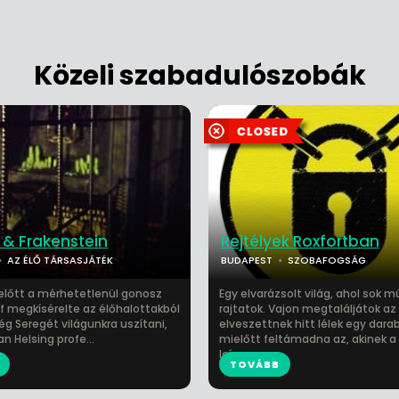
Közeli szabadulószobák
 & Frakenstein
Rejtélyek Roxfortban
AZ ÉLŐ TÁRSASJÁTÉK
BUDAPEST
SZOBAFOGSÁG
zelőtt a mérhetetlenül gonosz
Egy elvarázsolt világ, ahol sok mú
óf megkísérelte az élőhalottakból
rajtatok. Vajon megtaláljátok az
ég Seregét világunkra uszítani,
elveszettnek hitt lélek egy darab
 Helsing profe...
mielőtt feltámadna az, akinek a
leírn...
TOVÁBB