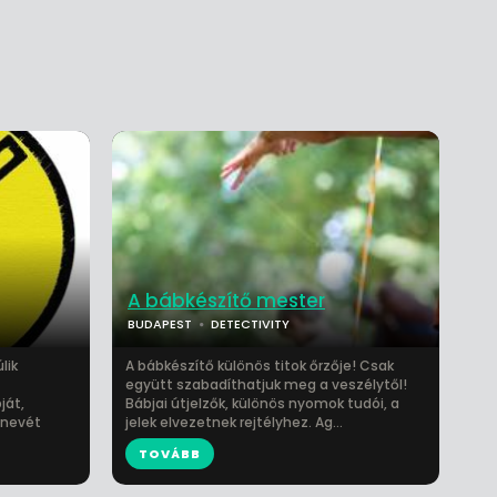
A bábkészítő mester
BUDAPEST
DETECTIVITY
lik
A bábkészítő különös titok őrzője! Csak
együtt szabadíthatjuk meg a veszélytől!
ját,
Bábjai útjelzők, különös nyomok tudói, a
 nevét
jelek elvezetnek rejtélyhez. Ag...
TOVÁBB