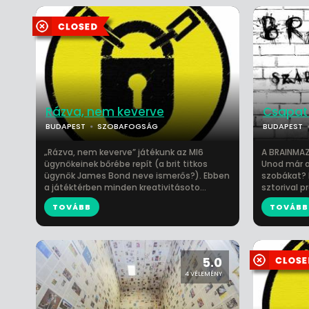
Rázva, nem keverve
Csapat
BUDAPEST
SZOBAFOGSÁG
BUDAPEST
„Rázva, nem keverve” játékunk az MI6
A BRAINMAZ
ügynökeinek bőrébe repít (a brit titkos
Unod már 
ügynök James Bond neve ismerős?). Ebben
szobákat? 
a játéktérben minden kreativitásoto...
sztorival p
TOVÁBB
TOVÁBB
5.0
4 VÉLEMÉNY