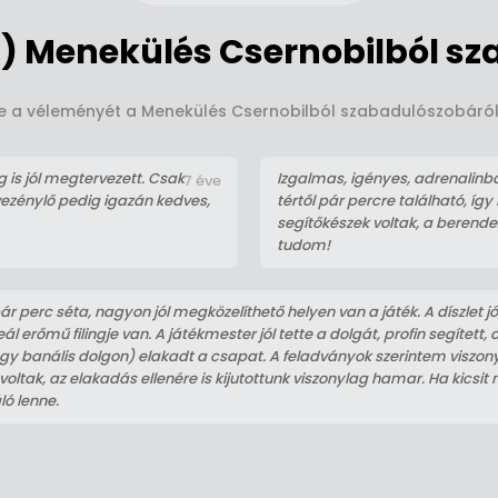
) Menekülés Csernobilból sz
 le a véleményét a Menekülés Csernobilból szabadulószobáról. 
g is jól megtervezett. Csak
Izgalmas, igényes, adrenalinb
7 éve
vezénylő pedig igazán kedves,
tértől pár percre található, í
segítőkészek voltak, a berendez
tudom!
pár perc séta, nagyon jól megközelíthető helyen van a játék. A díszlet jó
ál erőmű filingje van. A játékmester jól tette a dolgát, profin segített,
y banális dolgon) elakadt a csapat. A feladványok szerintem viszon
oltak, az elakadás ellenére is kijutottunk viszonylag hamar. Ha kicsi
ló lenne.