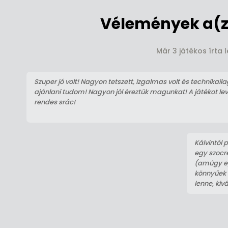
Vélemények a(z
Már 3 játékos írta
Szuper jó volt! Nagyon tetszett, izgalmas volt és technikaila
ajánlani tudom! Nagyon jól éreztük magunkat! A játékot le
rendes srác!
Kálvintól 
egy szocre
(amúgy eg
könnyűek v
lenne, kivá