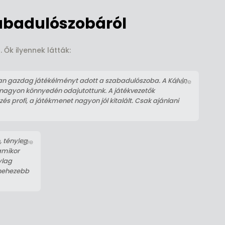
abadulószobáról
Ők ilyennek látták:
an gazdag játékélményt adott a szabadulószoba. A Kálvin
7 éve
gy nagyon könnyedén odajutottunk. A játékvezetők
és profi, a játékmenet nagyon jól kitalált. Csak ajánlani
, tényleg
7 éve
 amikor
ylag
t nehezebb