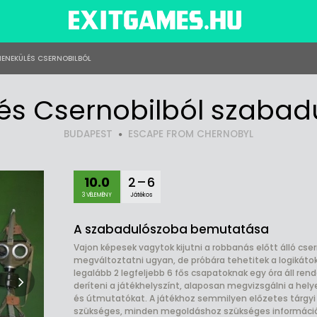
ENEKÜLÉS CSERNOBILBÓL
és Csernobilból szabad
BUDAPEST
ESCAPE FROM CHERNOBYL
10.0
2 – 6
3 VÉLEMÉNY
Játékos
A szabadulószoba bemutatása
Vajon képesek vagytok kijutni a robbanás előtt álló c
megváltoztatni ugyan, de próbára tehetitek a logikát
legalább 2 legfeljebb 6 fős csapatoknak egy óra áll rend
deríteni a játékhelyszínt, alaposan megvizsgálni a hel
és útmutatókat. A játékhoz semmilyen előzetes tárgyi
szükséges, minden megoldáshoz szükséges információt 