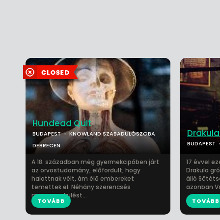
Hundead Quit
Drakula
BUDAPEST
KNOWLAND SZABADULÓSZOBA
BUDAPEST
DEBRECEN
A 18. században még gyermekcipőben járt
17 évvel e
az orvostudomány, előfordult, hogy
Drakula gr
halottnak vélt, ám élő embereket
álló Sötéts
temettek el. Néhány szerencsés
azonban Van
megmenekülést...
TOVÁBB
TOVÁBB