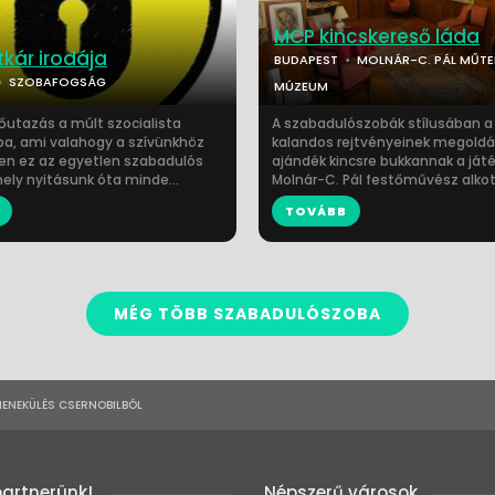
MCP kincskereső láda
tkár irodája
BUDAPEST
MOLNÁR-C. PÁL MŰT
SZOBAFOGSÁG
MÚZEUM
dőutazás a múlt szocialista
A szabadulószobák stílusában a
a, ami valahogy a szívünkhöz
kalandos rejtvényeinek megold
zen ez az egyetlen szabadulós
ajándék kincsre bukkannak a ját
ely nyitásunk óta minde...
Molnár-C. Pál festőművész alkot
TOVÁBB
MÉG TÖBB SZABADULÓSZOBA
ENEKÜLÉS CSERNOBILBÓL
partnerünk!
Népszerű városok