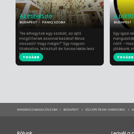
Az észvesztő
A pártti
BUDAPEST
PANIQ SZOBA
BUDAPEST
"Ha elhagytok egy szobát, az ajtó
Egy igazi i
mögöttetek azonnal bezárul! Nincs
hangulatáb
visszaút! Vagy mégis?" Egy nagyon
nőtt – his
titokzatos, letisztult és furcsa lakás lesz
játékunk, m
börtön...
TOVÁBB
TOVÁBB
MINDENSZABADULÓSZOBA
>
BUDAPEST
>
ESCAPE FROM CHERNOBYL
>
M
Rólunk
Legyél a 