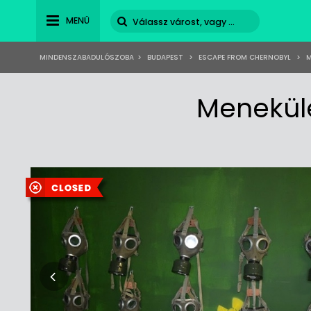
MENÜ
MINDENSZABADULÓSZOBA
>
BUDAPEST
>
ESCAPE FROM CHERNOBYL
>
M
Menekül