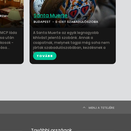
Santa Muerte
EREM-
BUDAPEST
E-EXIT SZABADULÓSZOBA
 MCP láda
A Santa Muerte az egyik legnagyobb
ása után
kihívást jelentő szobánk. Annak a
ékosok -
csapatnak, melynek tagjai még soha nem
ása...
jártak szabadulószobában, kezdésnek a
kicsiv...
TOVÁBB
MENJ A TETEJÉRE
További országok