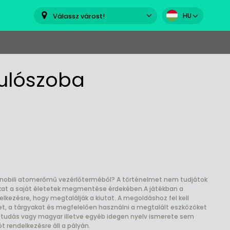
HU
Válassz várost!
ulószoba
sernobili atomerőmű vezérlőterméből? A történelmet nem tudjátok
okat a saját életetek megmentése érdekében.A játékban a
elkezésre, hogy megtalálják a kiutat. A megoldáshoz fel kell
yet, a tárgyakat és megfelelően használni a megtalált eszközöket
 tudás vagy magyar illetve egyéb idegen nyelv ismerete sem
rendelkezésre áll a pályán.