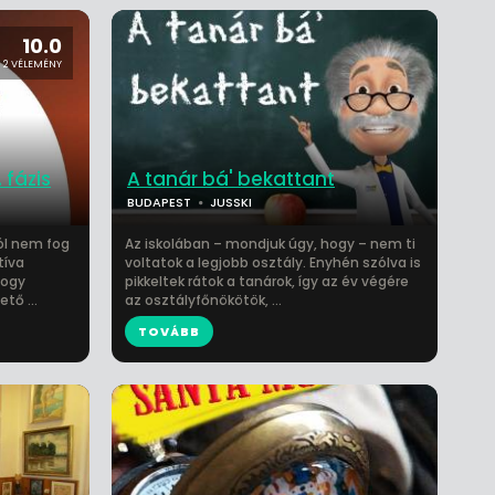
10.0
2 VÉLEMÉNY
 fázis
A tanár bá' bekattant
BUDAPEST
JUSSKI
ól nem fog
Az iskolában – mondjuk úgy, hogy – nem ti
tíva
voltatok a legjobb osztály. Enyhén szólva is
hogy
pikkeltek rátok a tanárok, így az év végére
tő ...
az osztályfőnökötök, ...
TOVÁBB