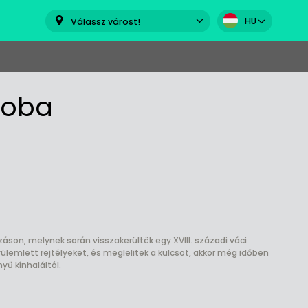
HU
Válassz várost!
zoba
son, melynek során visszakerültök egy XVIII. századi váci
ülemlett rejtélyeket, és meglelitek a kulcsot, akkor még időben
ű kínhaláltól.