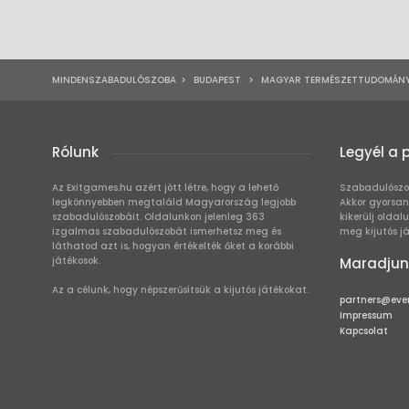
MINDENSZABADULÓSZOBA
>
BUDAPEST
>
MAGYAR TERMÉSZETTUDOMÁNY
Rólunk
Legyél a 
Az Exitgames.hu azért jött létre, hogy a lehető
Szabadulószo
legkönnyebben megtaláld Magyarország legjobb
Akkor gyorsan
szabadulószobáit. Oldalunkon jelenleg 363
kikerülj oldal
izgalmas szabadulószobát ismerhetsz meg és
meg kijutós j
láthatod azt is, hogyan értékelték őket a korábbi
játékosok.
Maradjun
Az a célunk, hogy népszerűsítsük a kijutós játékokat.
partners@eve
Impressum
Kapcsolat