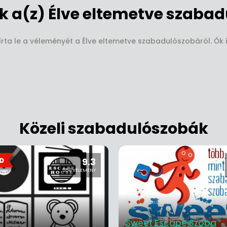
 a(z) Élve eltemetve szabad
írta le a véleményét a Élve eltemetve szabadulószobáról. Ők i
Közeli szabadulószobák
9.3
556 VÉLEMÉNY
Sweet Escape Szoba