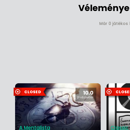
Vélemények
Már 0 játékos 
10.0
21 VÉLEMÉNY
A Mentalista
Classic