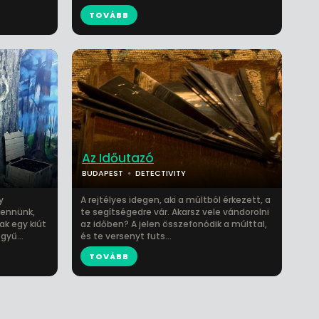
TOVÁBB
Az Időutazó
BUDAPEST
DETECTIVITY
y
A rejtélyes idegen, aki a múltból érkezett, a
bennünk,
te segítségedre vár. Akarsz vele vándorolni
ak egy kiút
az időben? A jelen összefonódik a múlttal,
gyű...
és te versenyt futs...
TOVÁBB