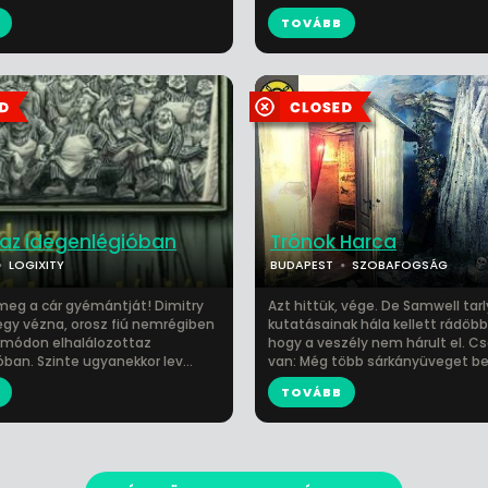
TOVÁBB
az idegenlégióban
Trónok Harca
LOGIXITY
BUDAPEST
SZOBAFOGSÁG
 meg a cár gyémántját! Dimitry
Azt hittük, vége. De Samwell tarl
egy vézna, orosz fiú nemrégiben
kutatásainak hála kellett rádöb
 módon elhalálozottaz
hogy a veszély nem hárult el. Cs
ban. Szinte ugyanekkor lev...
van: Még több sárkányüveget be
TOVÁBB