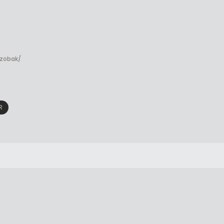
zobak/
R