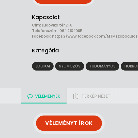
Kapcsolat
Cím: Ludovika tér 2-6.
Telefonszám: 06 1 210 1085
Facebook:
https://www.facebook.com/MTMszabadulos
Kategória
LOGIKAI
NYOMOZÓS
TUDOMÁNYOS
HORRO
VÉLEMÉNYEK
TÉRKÉP NÉZET
VÉLEMÉNYT ÍROK