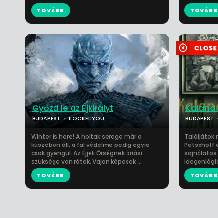
TOVÁBB
TOVÁBB
Győzd le az Éjkirályt
Kaland 
BUDAPEST
ILOCKEDYOU
BUDAPEST
Winter is here! A holtak serege már a
Találjátok
küszöbön áll, a fal védelme pedig egyre
Petschoff 
csak gyengül. Az Éjjeli Őrségnek óriási
sajnálatos
szüksége van rátok. Vajon képesek ...
idegenlégió
TOVÁBB
TOVÁBB