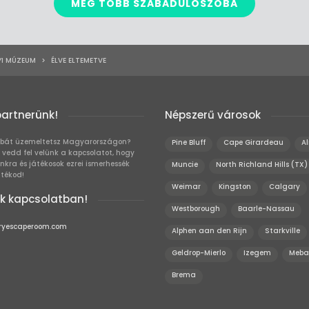
MÉG TÖBB SZABADULÓSZOBA
I MÚZEUM
>
ÉLVE ELTEMETVE
partnerünk!
Népszerű városok
bát üzemeltetsz Magyarországon?
Pine Bluff
Cape Girardeau
A
 vedd fel velünk a kapcsolatot, hogy
unkra és játékosok ezrei ismerhessék
Muncie
North Richland Hills (TX)
átékod!
Weimar
Kingston
Calgary
k kapcsolatban!
Westborough
Baarle-Nassau
ryescaperoom.com
Alphen aan den Rijn
Starkville
Geldrop-Mierlo
Izegem
Meba
Brema