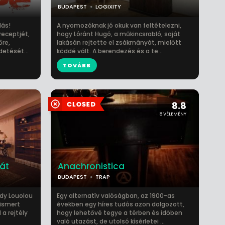
BUDAPEST
LOGIXITY
lás!
A nyomozóknak jó okuk van feltételezni,
receptjét,
hogy Lóránt Hugó, a műkincsrabló, saját
őre,
lakásán rejtette el zsákmányát, mielőtt
detését...
köddé vált. A berendezés és a te...
TOVÁBB
8.8
8 VÉLEMÉNY
át
Anachronistica
BUDAPEST
TRAP
dy Louolou
Egy alternatív valóságban, az 1900-as
 ismert
években egy híres tudós azon dolgozott,
 a rejtély
hogy lehetővé tegye a térben és időben
való utazást, de utolsó kísérletei ...