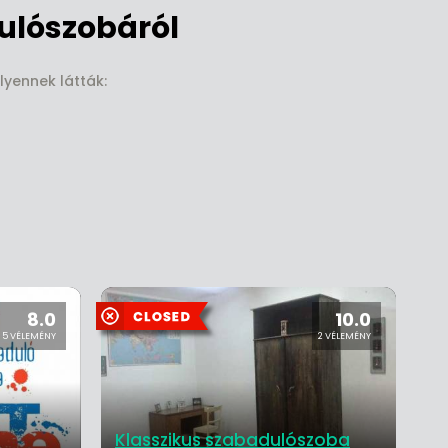
ulószobáról
lyennek látták:
8.0
10.0
5 VÉLEMÉNY
2 VÉLEMÉNY
Klasszikus szabadulószoba