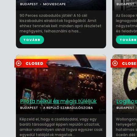
BUDAPEST
MOVIESCAPE
BUDAPEST
90 Perces szabadulós játék! A fő cél
Az Escape 
kiszabadulni elrablótok fogságából. Amit
legnagyobb 
ehhez tennetek kell: minden apró részletet
négyzetmét
megfigyelni, felhasználni a has...
és feladvá
vezér...
TOVÁBB
TOVÁBB
Pilóta nélkül és mégis túléljük
LogiBox
BUDAPEST
A REPÜLŐ SZABADULÓSZOBA
BUDAPEST
Képzeld el, hogy a családoddal, vagy egy
Wollongong
baráti társasággal éppen repülőn utaztok,
fenyegeti!
amikor valamilyen oknál fogva egyszer csak
hatalmas s
egyedül találjátok magatok...
óceán déli 