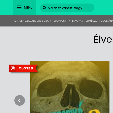
MENÜ
MINDENSZABADULÓSZOBA
>
BUDAPEST
>
MAGYAR TERMÉSZETTUDOMÁNY
Élv