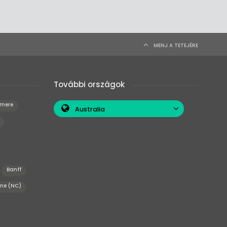
MENJ A TETEJÉRE
További országok
lmere
Australia
Banff
ne (NC)