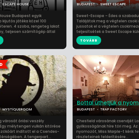
ESCAPE HOUSE
BUDAPEST
SWEET ESCAPE
House Budapest egyik
Sweet-Escape – Édes a szabadu
kijutós játéka közel 100
Találjátok meg a végtelen csoki 
eren. 4 szoba, rengeteg lakat
jussatok el a végtelen csokimez
ny, teljesen számítógép által
teljesítsétek a Sweet Escape kül
TOVÁBB
Bottal üthetjük a nyom
MYSTIQUEROOM
BUDAPEST
TRAP FACTORY
 városát óriási veszély
Chesfield városának csendjét La
 Egy mélytengeri vulkán kitörése
gyilkosságának híre töri meg. Az
zökőárt indított el a Csendes-
nyomozót, Miss Marple-t kérik fel
térségében. A tengerpart...
részleteinek felderítésére...