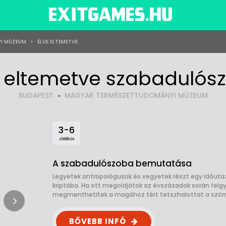
I MÚZEUM
>
ÉLVE ELTEMETVE
e eltemetve szabadulós
BUDAPEST
MAGYAR TERMÉSZETTUDOMÁNYI MÚZEUM
3-6
Játékos
A szabadulószoba bemutatása
Legyetek antropológusok és vegyetek részt egy időutazá
kriptába. Ha ott megoldjátok az évszázadok során felgy
megmenthetitek a magához tért tetszhalottat a szörny
BŐVEBB INFÓ