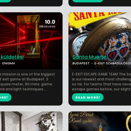
10.0
388 REVIEWS
küldetés!
Santa Muerte
ENIGMA
BUDAPEST
E-EXIT SZABADULÓS
 mission is one of the biggest
E-EXIT ESCAPE GAME TEAM The S
 exit game at Budapest. 3
is our newest and most challen
 square meter, 90 mins. game.
so far. For teams that have neve
d and light techniques....
escape games before, our slight.
ORE!
READ MORE!