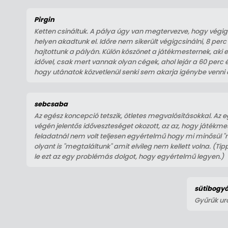
Pirgin
Ketten csináltuk. A pálya úgy van megtervezve, hogy végig
helyen akadtunk el. Időre nem sikerült végigcsinálni, 8 perc
hajtottunk a pályán. Külön köszönet a játékmesternek, aki e
idővel, csak mert vannak olyan cégek, ahol lejár a 60 perc é
hogy utánatok közvetlenül senki sem akarja igénybe venni 
sebcsaba
Az egész koncepció tetszik, ötletes megvalósításokkal. Az
végén jelentős időveszteséget okozott, az az, hogy játékme
feladatnál nem volt teljesen egyértelmű hogy mi minősül "
olyant is "megtaláltunk" amit elvileg nem kellett volna. (Ti
le ezt az egy problémás dolgot, hogy egyértelmű legyen.)
sütibogy
Gyűrűk ura