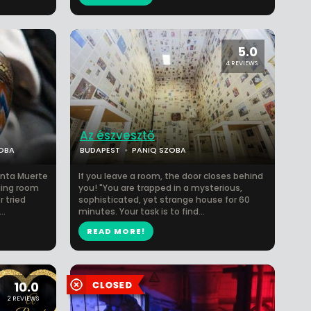
5.0
4 REVIEWS
Az észvesztő
ZOBA
BUDAPEST
PANIQ SZOBA
anta Muerte
If you leave a room, the door closes behind
ging room
you! "You are trapped in a mysterious,
r tried
sophisticated, yet strange house for 60
..
minutes. Your task is to find...
READ MORE!
10.0
2 REVIEWS