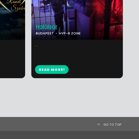
Halálsor
BUDAPEST
HYP-R ZONE
...
READ MORE!
GO TO TOP