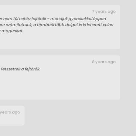
7 years ago
ár nem túl nehéz fejtörők - mondjuk gyerekekkel éppen
bre számítottunk, a témából több dolgot is ki lehetett volna
ük magunkat.
8 years ago
Tetszettek a fejtörők.
 years ago