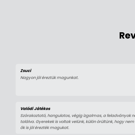
Rev
Zsuci
Nagyon jól éreztük magunkat.
Valódi Játékos
Szórakoztató, hangulatos, végig izgalmas, a feladványok n
találva. Gyerekek is voltak velünk, külön örültünk, hogy nem 
ők is jól érezték magukat.