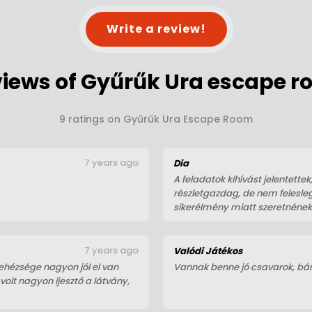
Write a review!
iews of Gyűrűk Ura escape 
9 ratings on Gyűrűk Ura Escape Room
7 years ago
Dia
A feladatok kihívást jelentette
részletgazdag, de nem felesleg
sikerélmény miatt szeretnének ú
7 years ago
Valódi Játékos
ehézsége nagyon jól el van
Vannak benne jó csavarok, bár 
volt nagyon ijesztő a látvány,