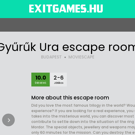
Gyűrűk Ura escape roo
BUDAPEST
MOVIESCAPE
10.0
2-6
9 REVIEWS
Játékos
More about this escape room
Did you love the most famous trilogy in the world? Woul
experience? If you are looking for a real experience, 
takes into the misterious world, you can discover most 
contribute to settle down into the situation of the ring 
Mordor. The special objects, jewellery and weapons may
only 60 minutes for the mission. Can you destroy the 