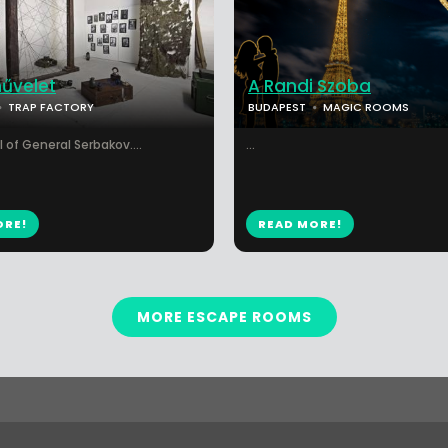
űvelet
A Randi Szoba
TRAP FACTORY
BUDAPEST
MAGIC ROOMS
 of General Serbakov....
...
ORE!
READ MORE!
MORE ESCAPE ROOMS