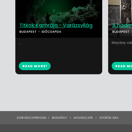
Titkok Kamrája - Varázsvilág
A hadm
BUDAPEST
IDŐCSAPDA
BUDAPEST
...
Mayday call
READ MORE!
READ M
EVERYESCAPEROOM
>
BUDAPEST
>
MOVIESCAPE
>
GYŰRŰK URA