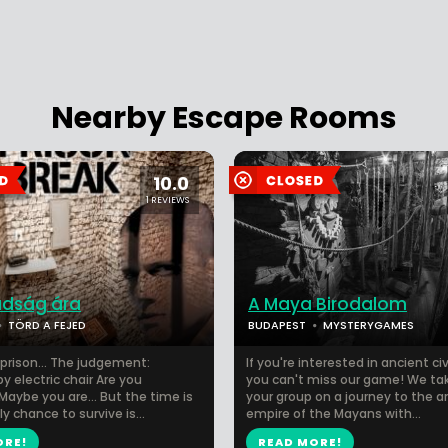
Nearby Escape Rooms
10.0
1 REVIEWS
adság ára
A Maya Birodalom
TÖRD A FEJED
BUDAPEST
MYSTERYGAMES
 prison... The judgement:
If you're interested in ancient civ
y electric chair Are you
you can't miss our game! We ta
 Maybe you are... But the time is
your group on a journey to the a
ly chance to survive is...
empire of the Mayans with...
ORE!
READ MORE!