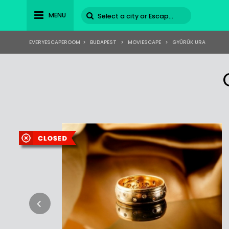
MENU
EVERYESCAPEROOM
>
BUDAPEST
>
MOVIESCAPE
>
GYŰRŰK URA