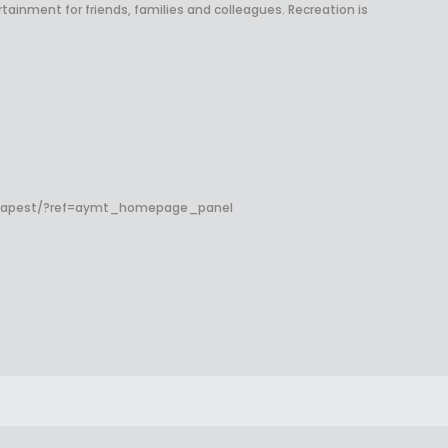
rtainment for friends, families and colleagues. Recreation is
dapest/?ref=aymt_homepage_panel