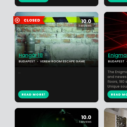
10.0
3 REVIEWS
Hangár 18
Enigma 
BUDAPEST
VEREM ROOM ESCAPE GAME
BUDAPEST
...
The Enigma
and newest
floors, 180
Unique soun
READ MORE!
READ M
10.0
1 REVIEWS