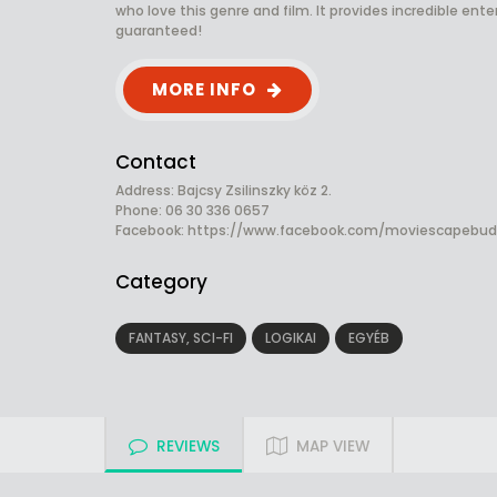
who love this genre and film. It provides incredible ente
guaranteed!
MORE INFO
Contact
Address: Bajcsy Zsilinszky köz 2.
Phone: 06 30 336 0657
Facebook:
https://www.facebook.com/moviescapebu
Category
FANTASY, SCI-FI
LOGIKAI
EGYÉB
REVIEWS
MAP VIEW