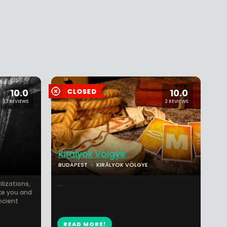
10.0
10.0
37 REVIEWS
2 REVIEWS
Királyok Völgye
BUDAPEST
KIRÁLYOK VÖLGYE
ilizations,
...
ke you and
ncient
READ MORE!