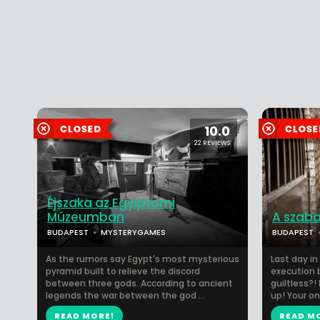
10.0
22 REVIEWS
Éjszaka az Egyiptomi
Múzeumban
A szab
BUDAPEST
MYSTERYGAMES
BUDAPEST
As the rumors say Egypt's most mysterious
Last day in
pyramid built to relieve the discord
execution b
between three gods. According to ancient
guiltless?!
legends the war between the god ...
up! Your on
READ MORE!
READ M