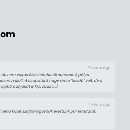
room
7 years ago
k, de nem voltak élvezhetetlenül nehezek. A pálya
esen zsúfolt. A csapatunk nagy része “kezdő” volt, de a
jabb pályákat is kipróbálni. :)
7 years ago
néha kicsit szájbarágósnak éreztünk pár feladatot.