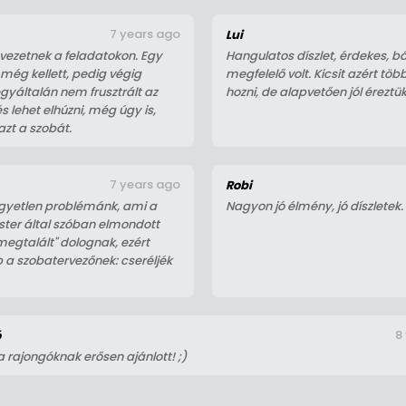
7 years ago
Lui
vezetnek a feladatokon. Egy
Hangulatos díszlet, érdekes, b
 még kellett, pedig végig
megfelelő volt. Kicsit azért töb
gyáltalán nem frusztrált az
hozni, de alapvetően jól érezt
s lehet elhúzni, még úgy is,
azt a szobát.
7 years ago
Robi
 egyetlen problémánk, ami a
Nagyon jó élmény, jó díszletek. 
ster által szóban elmondott
megtalált" dolognak, ezért
pp a szobatervezőnek: cseréljék
8
ó
 rajongóknak erősen ajánlott! ;)