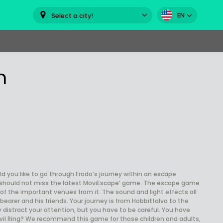
EN
Select a city!
m
d you like to go through Frodo’s journey within an escape
you should not miss the latest MoviEscape’ game. The escape game
of the important venues from it. The sound and light effects all
bearer and his friends. Your journey is from Hobbitfalva to the
 distract your attention, but you have to be careful. You have
evil Ring? We recommend this game for those children and adults,