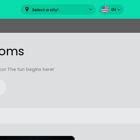
EN
Select a city!
ooms
o! The fun begins here!