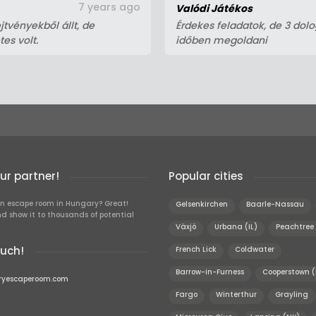
7 years ago
Valódi Játékos
tvényekből állt, de
Érdekes feladatok, de 3 do
es volt.
időben megoldani
r partner!
Popular cities
n escape room in Hungary? Great!
Gelsenkirchen
Baarle-Nassau
d show it to thousands of potential
Växjö
Urbana (IL)
Peachtree 
ouch!
French Lick
Coldwater
Barrow-in-Furness
Cooperstown 
ryescaperoom.com
Fargo
Winterthur
Grayling