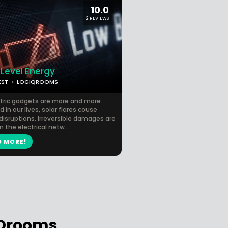
10.0
2 REVIEWS
 Level Energy
EST
LOGIQROOMS
ctric gadgets are more and more
d in our lives, solar flares couse
disruptions. Irreversible damages are
 the electrical netw...
D MORE!
IQrooms