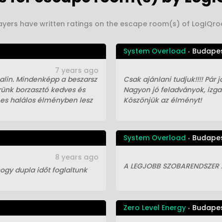
ayers have written ratings on the escape room(s) of LogIQr
System Overload
Budape
7 years ago
nalin. Mindenképp a beszarsz
Csak ajánlani tudjuk!!!! Pár 
rünk borzasztó kedves és
Nagyon jó feladványok, izga
 es halálos élményben lesz
Köszönjük az élményt!
System Overload
Budape
8 years ago
A LEGJOBB SZOBARENDSZER A
hogy dupla időt foglaltunk
Zero Level Energy
Budape