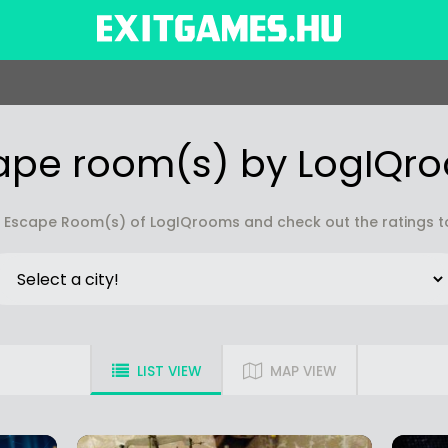
ape room(s) by LogIQr
 Escape Room(s) of LogIQrooms and check out the ratings to
LIST VIEW
MAP VIEW