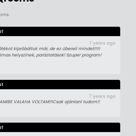
ooms.
st
7 years ago
játékot kipróbáltuk már, de ez übereli mindet!!!!!
lmas helyszínek, paráztatások! Szuper program!
st
7 years ago
MIBE VALAHA VOLTAM!!!Csak ajánlani tudom!!
st