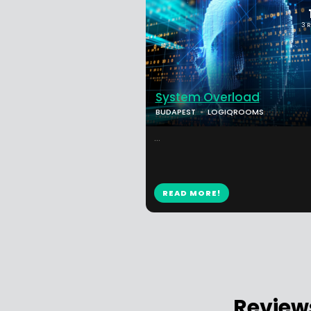
3 
System Overload
BUDAPEST
LOGIQROOMS
...
READ MORE!
Review