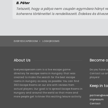
B. Péter
Tetszett, hogy a pálya nem csupán egymásra hányt rej
koherens történettel is rendelkezett. Érdekes és élvezet
EVERYESCAPEROOM
>
LOGIQROOMS
About Us
Become ou
Everyescaperoom.com is a live escape game
Do you have a
directory for escape rooms in Hungary that was
Contact us an
created to make the search for the best escape
players!
rooms in Hungary as easy as possible. You can find
363 Escape Rooms on our site with reviews from
Keep in t
actual players. Our goal is to spread Escape Rooms in
Hungary and around the world so that more and
partners@eve
more people get to know this exciting leisure activity.
Impressum
Contact