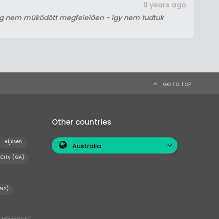
9 years ago
log nem működött megfelelően - így nem tudtuk
GO TO TOP
Other countries
Rijssen
Australia
City (GA)
(NY)