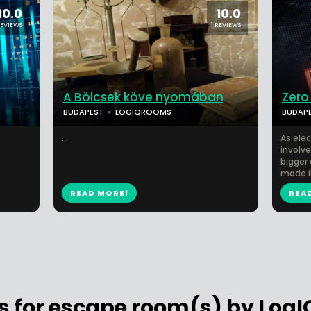
10.0
10.0
REVIEWS
1 REVIEWS
A Bölcsek köve nyomában
Zero
BUDAPEST
LOGIQROOMS
BUDAP
...
As ele
involve
bigger 
made in
READ MORE!
REA
s for escape room(s) by Log