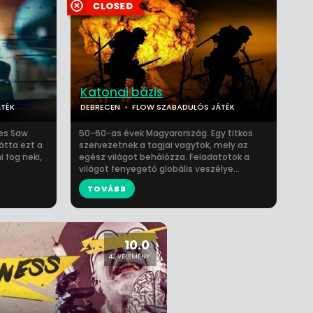
Katonai bázis
TÉK
DEBRECEN
FLOW SZABADULÓS JÁTÉK
res Saw
50-60-as évek Magyarország. Egy titkos
látta ezt a
szervezetnek a tagjai vagytok, mely az
 fog neki,
egész világot behálózza. Feladatotok a
világot fenyegető globális veszélye...
TOVÁBB
10.0
42 VÉLEMÉNY