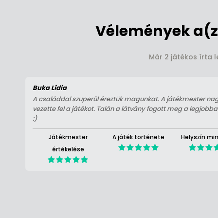
Vélemények a(z
Már 2 játékos írta 
Buka Lídia
A családdal szuperül éreztük magunkat. A játékmester nagyo
vezette fel a játékot. Talán a látvány fogott meg a legjobba
:)
Játékmester
A játék története
Helyszín mi
értékelése