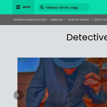
MENÜ
MINDENSZABADULÓSZOBA
>
DEBRECEN
>
GAME OF ROOMS
>
DETECTIV
Detecti