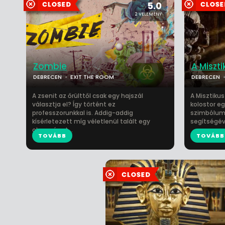
5.0
2 VÉLEMÉNY
Zombie
A Miszt
DEBRECEN
EXIT THE ROOM
DEBRECEN
A zsenit az őrülttől csak egy hajszál
A Misztikus
választja el? Így történt ez
kolostor eg
professzorunkkal is. Addig-addig
szimbólum
kísérletezett míg véletlenül talált egy
segítségéve
olyan vírust...
TOVÁBB
TOVÁBB