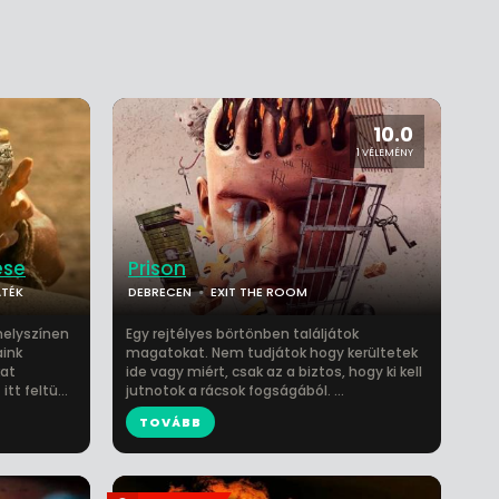
10.0
1 VÉLEMÉNY
ése
Prison
TÉK
DEBRECEN
EXIT THE ROOM
helyszínen
Egy rejtélyes börtönben találjátok
aink
magatokat. Nem tudjátok hogy kerültetek
kat
ide vagy miért, csak az a biztos, hogy ki kell
tt feltü...
jutnotok a rácsok fogságából. ...
TOVÁBB