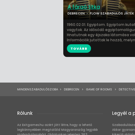
A fáraó titka
DEBRECEN
FLOW SZABADULÓS JÁTÉK
1960.02.01. Egyiptom. Egyiptom kuta
vagytok. Az idősödő egyiptomológ
Hnatutnak egy éjszaka látomása vol
Információk jutottak le hozzá, melyn.
TOVÁBB
MINDENSZABADULÓSZOBA
>
DEBRECEN
>
GAME OF ROOMS
>
DETECTIV
Rólunk
Legyél a 
Az Exitgames.hu azért jött létre, hogy a lehető
Szabadulószo
legkönnyebben megtaláld Magyarország legjobb
Akkor gyorsan
szabadulószobáit. Oldalunkon jelenleg 363
kikerülj oldal