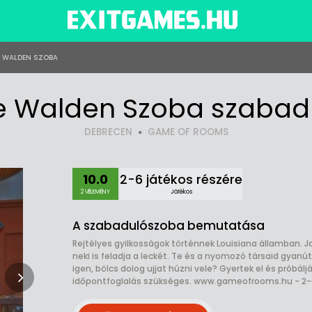
E WALDEN SZOBA
ve Walden Szoba szabad
DEBRECEN
GAME OF ROOMS
10.0
2-6 játékos részére
2 VÉLEMÉNY
Játékos
A szabadulószoba bemutatása
Rejtélyes gyilkosságok történnek Louisiana államban. 
neki is feladja a leckét. Te és a nyomozó társaid gyanút
igen, bölcs dolog ujjat húzni vele? Gyertek el és prób
időpontfoglalás szükséges. www.gameofrooms.hu - 2-6