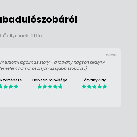
abadulószobáról
 Ők ilyennek látták:
6 éve
ani tudom! Izgalmas story + a látvány nagyon király! A
 Remélem hamarosan jön az újabb szoba is :)
ék története
Helyszín minősége
Látványvilág