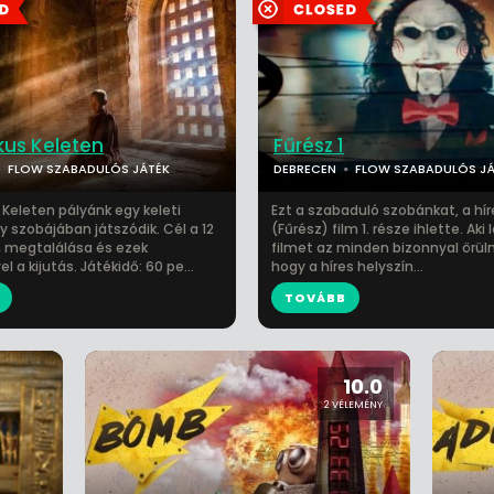
ikus Keleten
Fűrész 1
FLOW SZABADULÓS JÁTÉK
DEBRECEN
FLOW SZABADULÓS JÁ
 Keleten pályánk egy keleti
Ezt a szabaduló szobánkat, a hí
y szobájában játszódik. Cél a 12
(Fűrész) film 1. része ihlette. Aki 
 megtalálása és ezek
filmet az minden bizonnyal örülni
l a kijutás. Játékidő: 60 pe...
hogy a híres helyszín...
TOVÁBB
10.0
2 VÉLEMÉNY