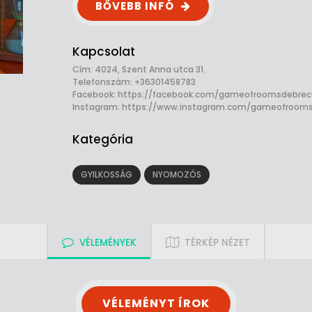
BŐVEBB INFÓ
Kapcsolat
Cím: 4024, Szent Anna utca 31.
Telefonszám: +36301458783
Facebook:
https://facebook.com/gameofroomsdebrec
Instagram: https://www.instagram.com/gameofroom
Kategória
GYILKOSSÁG
NYOMOZÓS
VÉLEMÉNYEK
TÉRKÉP NÉZET
VÉLEMÉNYT ÍROK