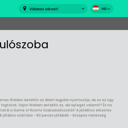
HU
Válassz várost!
ulószoba
James Walden detektív az állam legjobb nyomozója, de ez az ügy
 fogtatok. Vajon Walden detektív az, aki rejteget valamit? És ha
áljátok ki a Game of Rooms Szabadulószobát! A játékhoz előzetes
 játékos számára - 60 perces játékidő - közepes nehézség