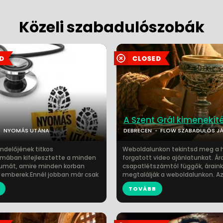
Közeli szabadulószobák
A Szent Grál kimenekít
NYOMÁS UTÁNA
DEBRECEN
FLOW SZABADULÓS JÁ
endelőjének titkos
Weboldalunkon tekintsd meg a 
umában kifejlesztette a minden
forgatott video ajánlatunkat. Ár
umát, amire minden korban
csapatlétszámtól függők, árain
 emberek.Ennél jobban már csak
megtalálják a weboldalunkon. Az i
TOVÁBB