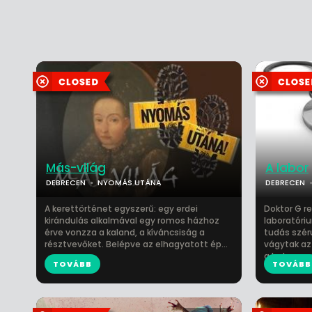
Más-világ
A labor
DEBRECEN
NYOMÁS UTÁNA
DEBRECEN
A kerettörténet egyszerű: egy erdei
Doktor G r
kirándulás alkalmával egy romos házhoz
laboratóri
érve vonzza a kaland, a kíváncsiság a
tudás szér
résztvevőket. Belépve az elhagyatott ép...
vágytak az
a hal...
TOVÁBB
TOVÁBB