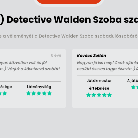
) Detective Walden Szoba sz
le a véleményét a Detective Walden Szoba szabadulószobáról.
6 éve
Kovács Zoltán
n közvetlen volt és jól
Nagyon jó kis hely! Csak ajánl
n :) Várjuk a következő szobát!
család összes tagja élvezte :)
Játékmester
A ját
nősége
Látványvilág
értékelése