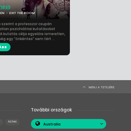
ness
CEN
EXIT THE ROOM
a szerint a professzor csupán
tlan pszichiátriai kutatásokat
A kutatás célja egyelőre ismeretlen,
ég egy “önkéntes” sem tért ...
ÁBB
MENJ A TETEJÉRE
További országok
y
Aztec
Australia