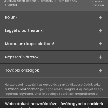
MINDENSZABADULÓSZOBA
>
DEBRECEN
>
EXIT THE ROOM
MENJ A
>
ZOMBIE
TETEJÉRE
Rólunk
Legyél a partnerünk!
Maradjunk kapcsolatban!
Népszerű városok
További országok
Ha szereted használni az agyad és az aktív kikapcsolódást, akkor
a
szabadulószobákban
jól fogod érezni magad. A kijutós játék egy
izgalmas agytorna, ahol feladványok sorát kell megfejtened a
szabaduláshoz. A kijutós játék csapatmunka. A közös kaland
erősíti a játékosok közötti kapcsolatot, így összehozza a
Weboldalunk használatával jóváhagyod a cookie-k
munkahelyi és baráti társaságokat. A szabadulószobák olyan