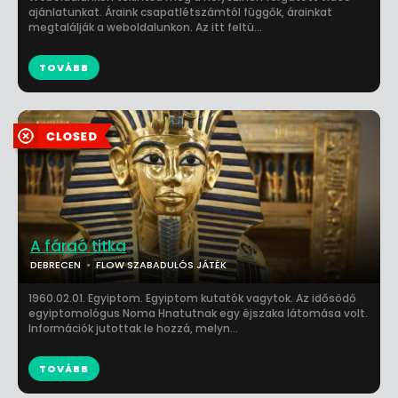
ajánlatunkat. Áraink csapatlétszámtól függők, árainkat
megtalálják a weboldalunkon. Az itt feltü...
TOVÁBB
A fáraó titka
DEBRECEN
FLOW SZABADULÓS JÁTÉK
1960.02.01. Egyiptom. Egyiptom kutatók vagytok. Az idősödő
egyiptomológus Noma Hnatutnak egy éjszaka látomása volt.
Információk jutottak le hozzá, melyn...
TOVÁBB