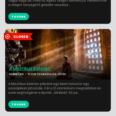
tagjai vagytok, mely az egész világot behálózza. Feladatotok
a világot fenyegető globális veszélye...
TOVÁBB
A Misztikus Keleten
DEBRECEN
FLOW SZABADULÓS JÁTÉK
A Misztikus Keleten pályánk egy keleti kolostor egy
szobájában játszódik. Cél a 12 szimbólum megtalálása és
ezek segítségével a kijutás. Játékidő: 60 pe...
TOVÁBB