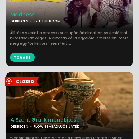
Madness
DEBRECEN
EXIT THE ROOM
Állítása szerint a professzor csupán ártalmatlan pszichiátriai
kutatásokat végez. A kutatás célja egyelőre ismeretlen, mert
még egy “önkéntes” sem tért ...
TOVÁBB
A Szent Grál kimenekítése
DEBRECEN
FLOW SZABADULÓS JÁTÉK
Weboldalunkon tekintsd meg a helyszínen forgatott video