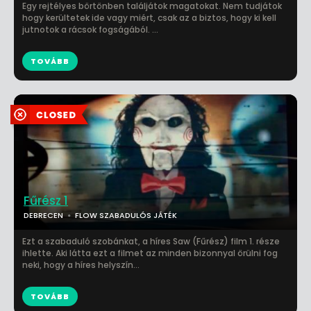
Egy rejtélyes börtönben találjátok magatokat. Nem tudjátok
hogy kerültetek ide vagy miért, csak az a biztos, hogy ki kell
jutnotok a rácsok fogságából. ...
TOVÁBB
Fűrész 1
DEBRECEN
FLOW SZABADULÓS JÁTÉK
Ezt a szabaduló szobánkat, a híres Saw (Fűrész) film 1. része
ihlette. Aki látta ezt a filmet az minden bizonnyal örülni fog
neki, hogy a híres helyszín...
TOVÁBB