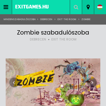
MINDENSZABADULÓSZOBA
>
DEBRECEN
>
EXIT THE ROOM
>
ZOMBIE
Zombie szabadulószoba
DEBRECEN
EXIT THE ROOM