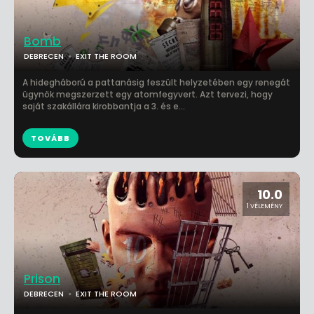
Bomb
DEBRECEN
EXIT THE ROOM
A hidegháború a pattanásig feszült helyzetében egy renegát
ügynök megszerzett egy atomfegyvert. Azt tervezi, hogy
saját szakállára kirobbantja a 3. és e...
TOVÁBB
10.0
1 VÉLEMÉNY
Prison
DEBRECEN
EXIT THE ROOM