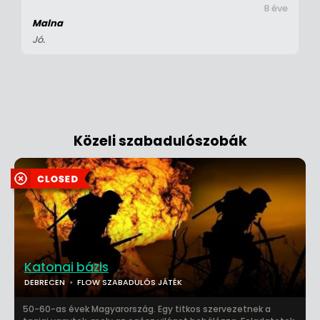
8 éve
Malna
Jó.
Közeli szabadulószobák
Katonai bázis
DEBRECEN
FLOW SZABADULÓS JÁTÉK
50-60-as évek Magyarország. Egy titkos szervezetnek a