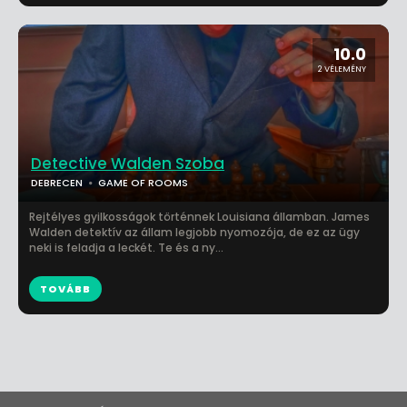
10.0
2 VÉLEMÉNY
Detective Walden Szoba
DEBRECEN
GAME OF ROOMS
Rejtélyes gyilkosságok történnek Louisiana államban. James
Walden detektív az állam legjobb nyomozója, de ez az ügy
neki is feladja a leckét. Te és a ny...
TOVÁBB