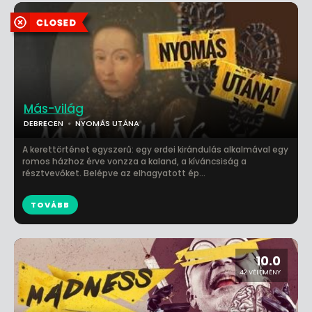
Más-világ
DEBRECEN
NYOMÁS UTÁNA
A kerettörténet egyszerű: egy erdei kirándulás alkalmával egy
romos házhoz érve vonzza a kaland, a kíváncsiság a
résztvevőket. Belépve az elhagyatott ép...
TOVÁBB
10.0
42 VÉLEMÉNY