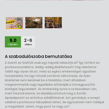
5.0
2-6
2 VÉLEMÉNY
Játékos
A szabadulószoba bemutatása
A zsenit az őrülttől csak egy hajszál választja el? Így történt ez
professzorunkkal is. Addig-addig kísérletezett míg véletlenül
talált egy olyan vírust, mely az egész emberiséget agyatlan
húsdarabbá, ha úgy tetszik zombivá változtatja. Az ilyen
kísérletek nem kerülnek be a híradóba, mert általában
megsemmisítik vagy legalábbis eltitkolják a tömegpusztító
biológiai fegyvereket. Az emberiség sorsa a te kezedben van,
mert hiszünk benne, te akadályozhatod meg a Zombi
Apokalipszist az antivírus előállításával. Azt gondoljuk, a recept
valahol a professzor laborjában lehet, de egyszerűen nem találjuk
a megoldást. Lehet, hogy pont te vagy az?