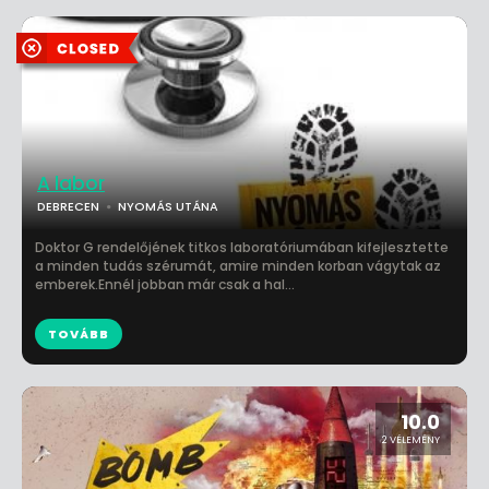
A labor
DEBRECEN
NYOMÁS UTÁNA
Doktor G rendelőjének titkos laboratóriumában kifejlesztette
a minden tudás szérumát, amire minden korban vágytak az
emberek.Ennél jobban már csak a hal...
TOVÁBB
10.0
2 VÉLEMÉNY