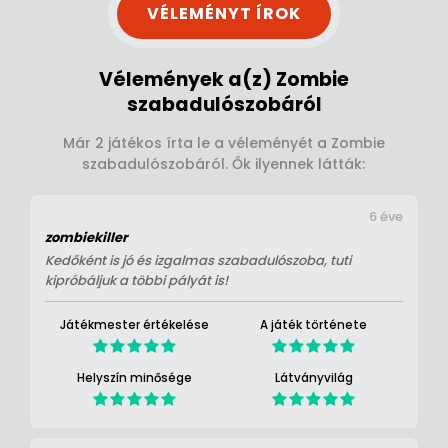
VÉLEMÉNYT ÍROK
Vélemények a(z) Zombie
szabadulószobáról
Már 2 játékos írta le a véleményét a Zombie
szabadulószobáról. Ők ilyennek látták:
6 éve
zombiekiller
Kedőként is jó és izgalmas szabadulószoba, tuti
kipróbáljuk a többi pályát is!
Játékmester értékelése
A játék története
Helyszín minősége
Látványvilág