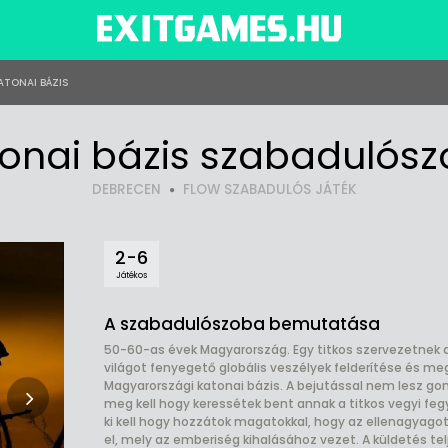
ATONAI BÁZIS
onai bázis szabadulós
DEBRECEN
FLOW SZABADULÓS JÁTÉK
2-6
Játékos
A szabadulószoba bemutatása
50-60-as évek Magyarország. Egy titkos szervezetnek a
világot fenyegető globális veszélyek felderítése és 
Magyarországi katonai bázis. A bejutással nem lesz go
meg kell hogy keressétek bent annak a titkos vegyi fe
ki kell hogy hozzátok magatokkal, hogy az ellenagyagot 
el, mely az emberiség kihalásához vezet. A küldetés telj