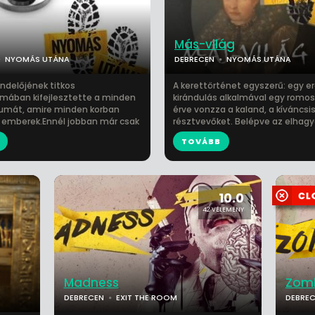
Más-világ
NYOMÁS UTÁNA
DEBRECEN
NYOMÁS UTÁNA
endelőjének titkos
A kerettörténet egyszerű: egy er
umában kifejlesztette a minden
kirándulás alkalmával egy romo
umát, amire minden korban
érve vonzza a kaland, a kíváncsi
 emberek.Ennél jobban már csak
résztvevőket. Belépve az elhagya
TOVÁBB
10.0
42 VÉLEMÉNY
Madness
Zom
DEBRECEN
EXIT THE ROOM
DEBRE