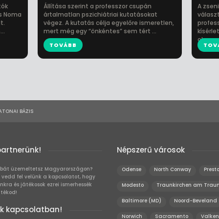
tók
Állítása szerint a professzor csupán
A zseni
us Noma
ártalmatlan pszichiátriai kutatásokat
választ
t.
végez. A kutatás célja egyelőre ismeretlen,
profess
..
mert még egy “önkéntes” sem tért ...
kísérle
olyan ví
TOVÁBB
TOV
ATONAI BÁZIS
partnerünk!
Népszerű városok
bát üzemeltetsz Magyarországon?
Odense
North Conway
Prest
 vedd fel velünk a kapcsolatot, hogy
unkra és játékosok ezrei ismerhessék
Modesto
Traunkirchen am Trau
átékod!
Baltimore (MD)
Noord-Beveland
k kapcsolatban!
Norwich
Sacramento
Valke