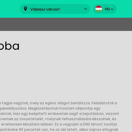
HU
Válassz várost!
zoba
 tagjai vagytok, mely az egész világot behálózza. Feladatotok a
megakadályozása. Megbízatásotok mostani célpontja egy
ndotok, hisz egy beépített emberetek segít a bejutásban, viszont
gyvernek az összetételét, melynek felhasználására készülnek, és
el lehessen készíteni időben. Ez a vegyület a DNS láncot torzítja
esítésére 80 percetek van, ha az idő letelt, akkor sajnos elfognak