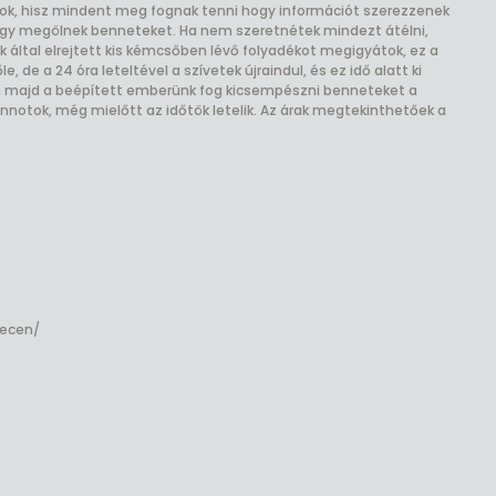
tok, hisz mindent meg fognak tenni hogy információt szerezzenek
ogy megölnek benneteket. Ha nem szeretnétek mindezt átélni,
k által elrejtett kis kémcsőben lévő folyadékot megigyátok, ez a
, de a 24 óra leteltével a szívetek újraindul, és ez idő alatt ki
nnen majd a beépített emberünk fog kicsempészni benneteket a
innotok, még mielőtt az időtök letelik. Az árak megtekinthetőek a
recen/