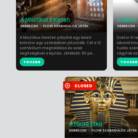
A Misztikus Keleten
A labor
DEBRECEN
FLOW SZABADULÓS JÁTÉK
DEBRECEN
A Misztikus Keleten pályánk egy keleti
Doktor G r
kolostor egy szobájában játszódik. Cél a 12
laboratóri
szimbólum megtalálása és ezek
tudás szér
segítségével a kijutás. Játékidő: 60 pe...
vágytak az
a hal...
TOVÁBB
TOVÁBB
A fáraó titka
DEBRECEN
FLOW SZABADULÓS JÁTÉK