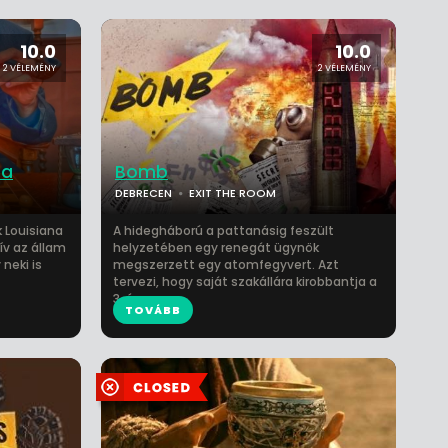
10.0
10.0
2 VÉLEMÉNY
2 VÉLEMÉNY
ba
Bomb
DEBRECEN
EXIT THE ROOM
 Louisiana
A hidegháború a pattanásig feszült
v az állam
helyzetében egy renegát ügynök
neki is
megszerzett egy atomfegyvert. Azt
tervezi, hogy saját szakállára kirobbantja a
3. és e...
TOVÁBB