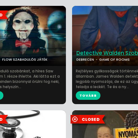
Detective Walden Szo
FLOW SZABADULÓS JÁTÉK
DEBRECEN
GAME OF ROOMS
aduló szobánkat, a híres Saw
Rejtélyes gyilkosságok történnek
m 1. része ihlette. Aki látta ezt a
államban. James Walden detektí
inden bizonnyal örülni fog neki,
legjobb nyomozója, de ez az ügy 
 helyszín...
feladja a leckét. Te és a ny...
TOVÁBB