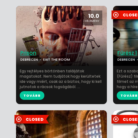
10.0
1 VÉLEMÉNY
Prison
Fűrész 1
DEBRECEN
EXIT THE ROOM
DEBRECEN
Egy rejtélyes börtönben találjátok
Ezt a szab
magatokat. Nem tudjátok hogy kerültetek
(Fűrész) fil
ide vagy miért, csak az a biztos, hogy ki kell
filmet az m
jutnotok a rácsok fogságából. ...
hogy a híres
TOVÁBB
TOVÁBB