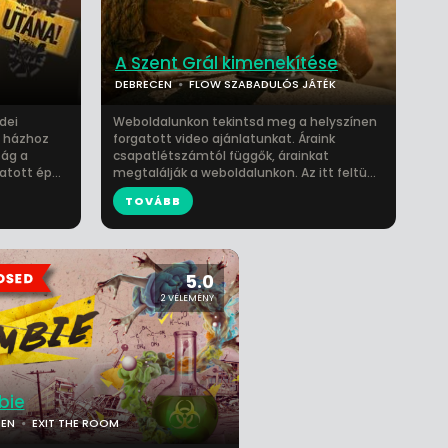
A Szent Grál kimenekítése
DEBRECEN
FLOW SZABADULÓS JÁTÉK
dei
Weboldalunkon tekintsd meg a helyszínen
s házhoz
forgatott video ajánlatunkat. Áraink
ság a
csapatlétszámtól függők, árainkat
tott ép...
megtalálják a weboldalunkon. Az itt feltü...
TOVÁBB
5.0
2 VÉLEMÉNY
bie
CEN
EXIT THE ROOM