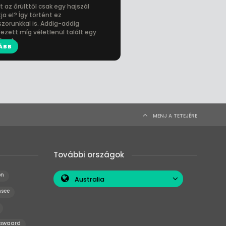
t az őrülttől csak egy hajszál
ja el? Így történt ez
zorunkkal is. Addig-addig
tezett míg véletlenül talált egy
rust...
ÁBB
MENJ A TETEJÉRE
További országok
on
Australia
nsee
nswaard