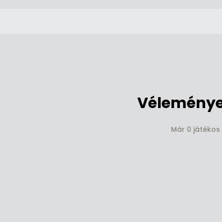
Vélemények
Már 0 játékos 