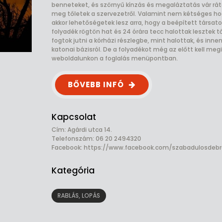
benneteket, és szörnyű kínzás és megaláztatás vár rá
meg tőletek a szervezetről. Valamint nem kétséges h
akkor lehetőségetek lesz arra, hogy a beépített társato
folyadék rögtön hat és 24 órára tecc halottak lesztek tőle
fogtok jutni a kórházi részlegbe, mint halottak, és i
katonai bázisról. De a folyadékot még az előtt kell meg
weboldalunkon a foglalás menüpontban.
BŐVEBB INFÓ
Kapcsolat
Cím: Agárdi utca 14.
Telefonszám: 06 20 2494320
Facebook:
https://www.facebook.com/szabadulosdeb
Kategória
RABLÁS, LOPÁS