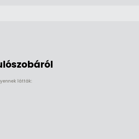
ulószobáról
lyennek látták: