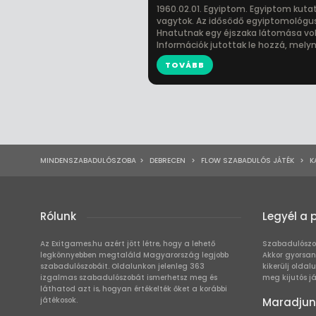
1960.02.01. Egyiptom. Egyiptom kuta
vagytok. Az idősödő egyiptomológ
Hnatutnak egy éjszaka látomása vol
Információk jutottak le hozzá, melyn.
TOVÁBB
MINDENSZABADULÓSZOBA
>
DEBRECEN
>
FLOW SZABADULÓS JÁTÉK
>
K
Rólunk
Legyél a 
Az Exitgames.hu azért jött létre, hogy a lehető
Szabadulószo
legkönnyebben megtaláld Magyarország legjobb
Akkor gyorsan
szabadulószobáit. Oldalunkon jelenleg 363
kikerülj oldal
izgalmas szabadulószobát ismerhetsz meg és
meg kijutós j
láthatod azt is, hogyan értékelték őket a korábbi
játékosok.
Maradjun