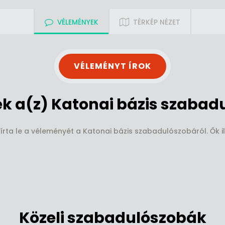
VÉLEMÉNYEK
TÉRKÉP NÉZET
VÉLEMÉNYT ÍROK
 a(z) Katonai bázis szabad
írta le a véleményét a Katonai bázis szabadulószobáról. Ők i
Közeli szabadulószobák