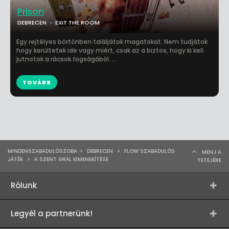
Prison
DEBRECEN
EXIT THE ROOM
Egy rejtélyes börtönben találjátok magatokat. Nem tudjátok
hogy kerültetek ide vagy miért, csak az a biztos, hogy ki kell
jutnotok a rácsok fogságából. ...
TOVÁBB
MINDENSZABADULÓSZOBA
>
DEBRECEN
>
FLOW SZABADULÓS
MENJ A
JÁTÉK
>
A SZENT GRÁL KIMENEKÍTÉSE
TETEJÉRE
Rólunk
Legyél a partnerünk!