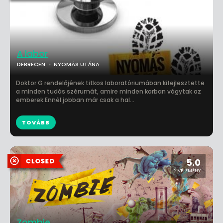
A labor
DEBRECEN
NYOMÁS UTÁNA
Doktor G rendelőjének titkos laboratóriumában kifejlesztette
a minden tudás szérumát, amire minden korban vágytak az
emberek.Ennél jobban már csak a hal...
TOVÁBB
5.0
2 VÉLEMÉNY
Zombie