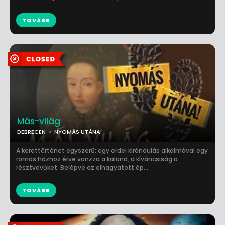
TOVÁBB
Más-világ
DEBRECEN
NYOMÁS UTÁNA
A kerettörténet egyszerű: egy erdei kirándulás alkalmával egy
romos házhoz érve vonzza a kaland, a kíváncsiság a
résztvevőket. Belépve az elhagyatott ép...
TOVÁBB