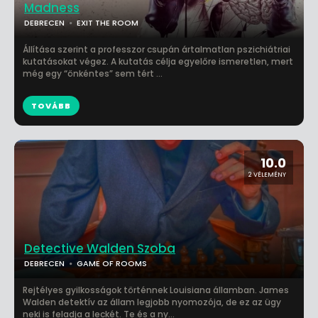
Madness
DEBRECEN
EXIT THE ROOM
Állítása szerint a professzor csupán ártalmatlan pszichiátriai
kutatásokat végez. A kutatás célja egyelőre ismeretlen, mert
még egy “önkéntes” sem tért ...
TOVÁBB
10.0
2 VÉLEMÉNY
Detective Walden Szoba
DEBRECEN
GAME OF ROOMS
Rejtélyes gyilkosságok történnek Louisiana államban. James
Walden detektív az állam legjobb nyomozója, de ez az ügy
neki is feladja a leckét. Te és a ny...