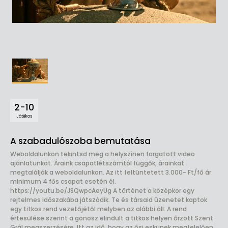
2-10
Játékos
A szabadulószoba bemutatása
Weboldalunkon tekintsd meg a helyszínen forgatott video
ajánlatunkat. Áraink csapatlétszámtól függők, árainkat
megtalálják a weboldalunkon. Az itt feltüntetett 3.000- Ft/fő ár
minimum 4 fős csapat esetén él.
https://youtu.be/JSQwpcAeyUg A történet a középkor egy
rejtelmes időszakába játszódik. Te és társaid üzenetet kaptok
egy titkos rend vezetőjétől melyben az alábbi áll: A rend
értesülése szerint a gonosz elindult a titkos helyen őrzött Szent
Grál megszerzésére. Itt az idő, hogy az ősi eskünek megfelelően