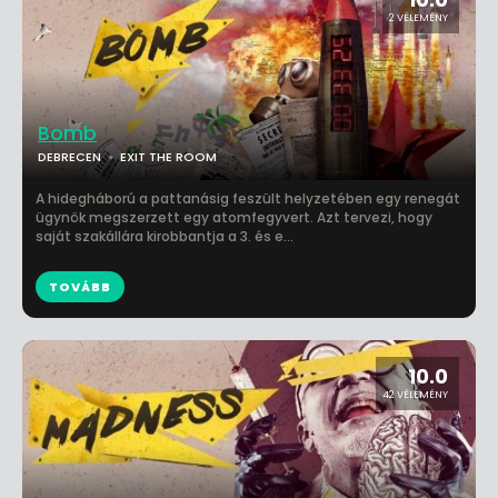
2 VÉLEMÉNY
Bomb
DEBRECEN
EXIT THE ROOM
A hidegháború a pattanásig feszült helyzetében egy renegát
ügynök megszerzett egy atomfegyvert. Azt tervezi, hogy
saját szakállára kirobbantja a 3. és e...
TOVÁBB
10.0
42 VÉLEMÉNY