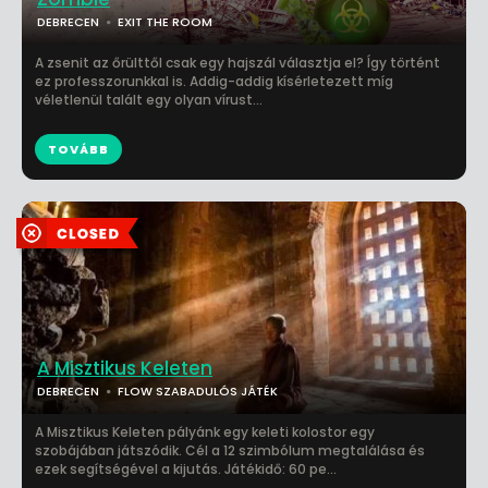
DEBRECEN
EXIT THE ROOM
A zsenit az őrülttől csak egy hajszál választja el? Így történt
ez professzorunkkal is. Addig-addig kísérletezett míg
véletlenül talált egy olyan vírust...
TOVÁBB
A Misztikus Keleten
DEBRECEN
FLOW SZABADULÓS JÁTÉK
A Misztikus Keleten pályánk egy keleti kolostor egy
szobájában játszódik. Cél a 12 szimbólum megtalálása és
ezek segítségével a kijutás. Játékidő: 60 pe...