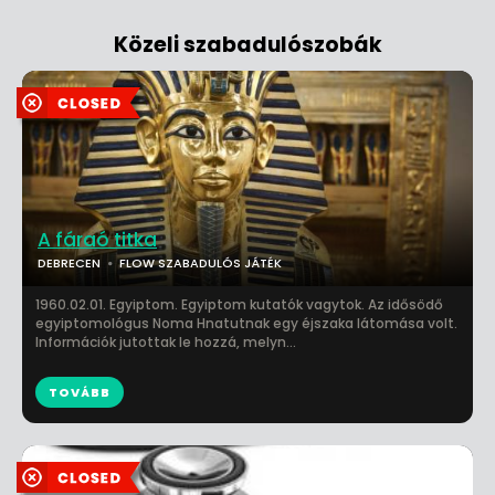
Közeli szabadulószobák
A fáraó titka
DEBRECEN
FLOW SZABADULÓS JÁTÉK
1960.02.01. Egyiptom. Egyiptom kutatók vagytok. Az idősödő
egyiptomológus Noma Hnatutnak egy éjszaka látomása volt.
Információk jutottak le hozzá, melyn...
TOVÁBB