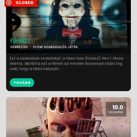
Fűrész 1
DEBRECEN
FLOW SZABADULÓS JÁTÉK
Ezt a szabaduló szobánkat, a híres Saw (Fűrész) film 1. része
ihlette. Aki látta ezt a filmet az minden bizonnyal örülni fog
neki, hogy a híres helyszín...
TOVÁBB
10.0
1 VÉLEMÉNY