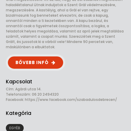
haladéktalanul útnak induljatok a Szent Grál védelmezésére,
megszerzésére. A kastélyig, ahol a Grál el van rejtve, egy
bizalmasunk fog benneteket elvezetni, de csak a kapuig,
onnantól minden a ti kezetekben van. A kapu bezárul, és
onnantól csak a figyelmetek összpontosítása, a logika, a
feladatok helyes megoldása, valamint az apró jelek megtalálása
számít, valamint a csapat munka. Szerezzétek meg a Szent
Grált, és jussatok ki a várból vele! Minderre 90 percetek van,
máskülönben a elbuktatok.
BŐVEBB INFÓ
Kapcsolat
Cím: Agárdi utca 14.
Telefonszám: 06 20 2494320
Facebook:
https://www.facebook.com/szabadulosdebrecen/
Kategória
EGYÉB