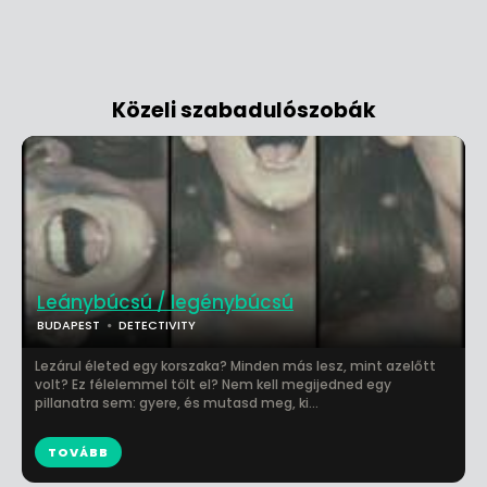
Közeli szabadulószobák
Leánybúcsú / legénybúcsú
BUDAPEST
DETECTIVITY
Lezárul életed egy korszaka? Minden más lesz, mint azelőtt
volt? Ez félelemmel tölt el? Nem kell megijedned egy
pillanatra sem: gyere, és mutasd meg, ki...
TOVÁBB