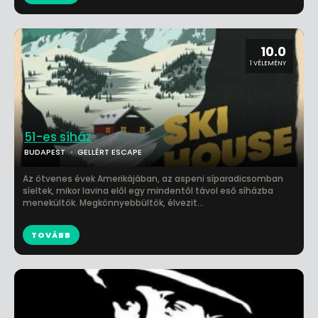
10.0
1 VÉLEMÉNY
51-es síház
BUDAPEST
GELLÉRT ESCAPE
Az ötvenes évek Amerikájában, az aspeni síparadicsomban
síeltek, mikor lavina elől egy mindentől távol eső síházba
menekültök. Megkönnyebbültök, élvezit...
TOVÁBB