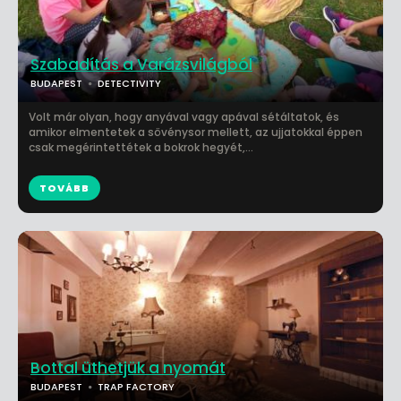
Szabadítás a Varázsvilágból
BUDAPEST
DETECTIVITY
Volt már olyan, hogy anyával vagy apával sétáltatok, és
amikor elmentetek a sövénysor mellett, az ujjatokkal éppen
csak megérintettétek a bokrok hegyét,...
TOVÁBB
Bottal üthetjük a nyomát
BUDAPEST
TRAP FACTORY