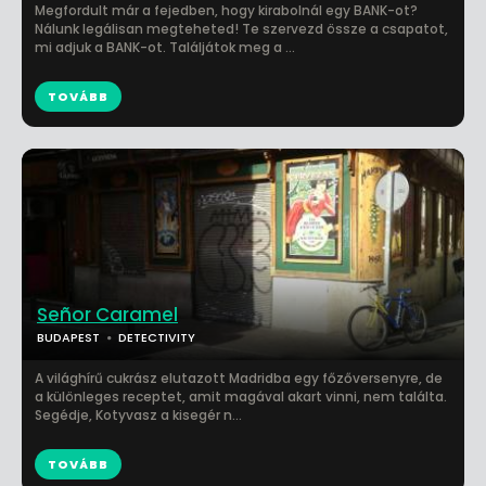
Megfordult már a fejedben, hogy kirabolnál egy BANK-ot?
Nálunk legálisan megteheted! Te szervezd össze a csapatot,
mi adjuk a BANK-ot. Találjátok meg a ...
TOVÁBB
Señor Caramel
BUDAPEST
DETECTIVITY
A világhírű cukrász elutazott Madridba egy főzőversenyre, de
a különleges receptet, amit magával akart vinni, nem találta.
Segédje, Kotyvasz a kisegér n...
TOVÁBB