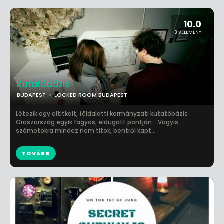
10.0
3 VÉLEMÉNY
Kutatóbázis
BUDAPEST
LOCKED ROOM BUDAPEST
Létezik egy eltitkolt, földalatti kormányzati kutatóbázis
Oroszország egyik fagyos, eldugott pontján... Vagyis
számotokra mindez nem titok, bentről kapt...
TOVÁBB