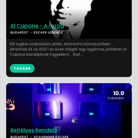
Al Capone - A razzia
BUDAPEST
ESCAPE LEGENDS
Élő logikai szabadulós játék, ahol korhű környezetben
élhetitek át az 1920-as évek világát egy izgalmas játékban Al
Capone bandájának tagjaiként... Rejt...
TOVÁBB
10.0
3 VÉLEMÉNY
Rejtélyes Rendelő
BUDAPEST
SCAVENGER ESCAPE