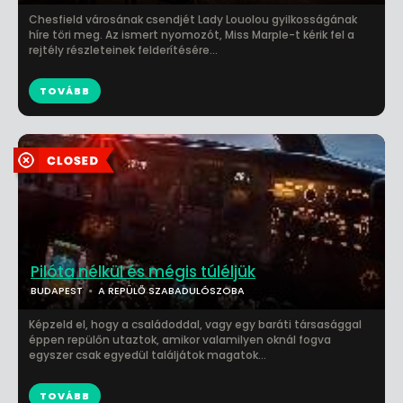
Chesfield városának csendjét Lady Louolou gyilkosságának
híre töri meg. Az ismert nyomozót, Miss Marple-t kérik fel a
rejtély részleteinek felderítésére...
TOVÁBB
Pilóta nélkül és mégis túléljük
BUDAPEST
A REPÜLŐ SZABADULÓSZOBA
Képzeld el, hogy a családoddal, vagy egy baráti társasággal
éppen repülőn utaztok, amikor valamilyen oknál fogva
egyszer csak egyedül találjátok magatok...
TOVÁBB