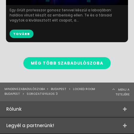
Egy őrült professzor gonosz tervvel készül a laborjában:
halálos vírust készít az emberiség ellen. Te és a társaid
vagytok a kiválasztott elit csapat, a...
TOVÁBB
MÉG TÖBB SZABADULÓSZOBA
MINDENSZABADULÓSZOBA
>
BUDAPEST
>
LOCKED ROOM
MENJ A
BUDAPEST
>
SOROZATGYILKOS 3
TETEJÉRE
Rólunk
Legyél a partnerünk!