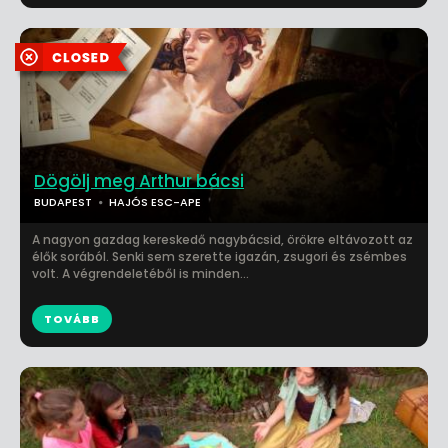
Dögölj meg Arthur bácsi
BUDAPEST
HAJÓS ESC-APE
A nagyon gazdag kereskedő nagybácsid, örökre eltávozott az
élők sorából. Senki sem szerette igazán, zsugori és zsémbes
volt. A végrendeletéből is minden...
TOVÁBB