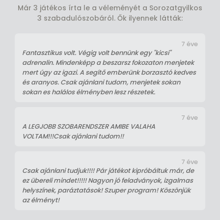
Már 3 játékos írta le a véleményét a Sorozatgyilkos
3 szabadulószobáról. Ők ilyennek látták:
7 éve
Fantasztikus volt. Végig volt bennünk egy "kicsi"
adrenalin. Mindenképp a beszarsz fokozaton menjetek
mert úgy az igazi. A segítő emberünk borzasztó kedves
és aranyos. Csak ajánlani tudom, menjetek sokan
sokan es halálos élményben lesz részetek.
7 éve
A LEGJOBB SZOBARENDSZER AMIBE VALAHA
VOLTAM!!!Csak ajánlani tudom!!
7 éve
Csak ajánlani tudjuk!!!! Pár játékot kipróbáltuk már, de
ez übereli mindet!!!!! Nagyon jó feladványok, izgalmas
helyszínek, paráztatások! Szuper program! Köszönjük
az élményt!