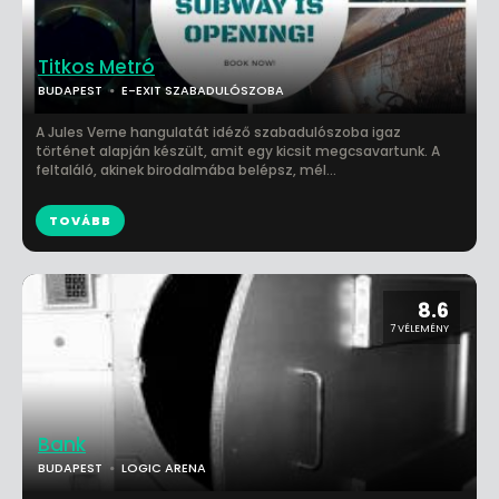
Titkos Metró
BUDAPEST
E-EXIT SZABADULÓSZOBA
A Jules Verne hangulatát idéző szabadulószoba igaz
történet alapján készült, amit egy kicsit megcsavartunk. A
feltaláló, akinek birodalmába belépsz, mél...
TOVÁBB
8.6
7 VÉLEMÉNY
Bank
BUDAPEST
LOGIC ARENA