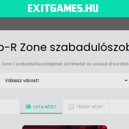
p-R Zone szabadulószo
Zone 1 szabadulószobájának történetét és olvasd el korább
LISTA NÉZET
TÉRKÉP NÉZET