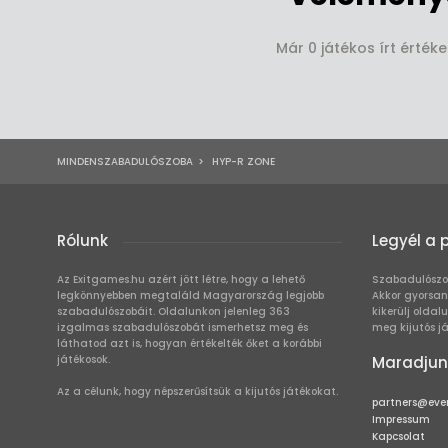
Már 0 játékos írt érték
MINDENSZABADULÓSZOBA
>
HYP-R ZONE
Rólunk
Legyél a 
Az Exitgames.hu azért jött létre, hogy a lehető
Szabadulószo
legkönnyebben megtaláld Magyarország legjobb
Akkor gyorsan
szabadulószobáit. Oldalunkon jelenleg 363
kikerülj oldal
izgalmas szabadulószobát ismerhetsz meg és
meg kijutós j
láthatod azt is, hogyan értékelték őket a korábbi
játékosok.
Maradjun
Az a célunk, hogy népszerűsítsük a kijutós játékokat.
partners@eve
Impressum
Kapcsolat