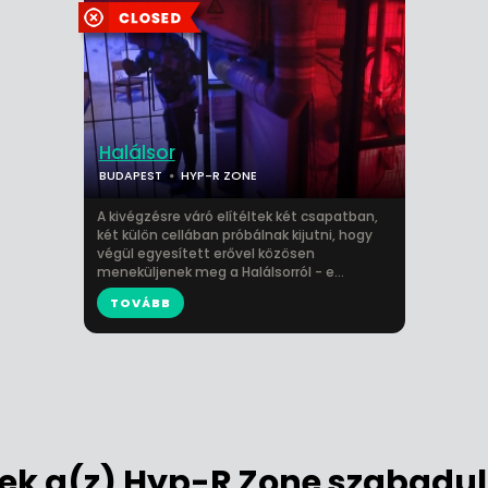
Halálsor
BUDAPEST
HYP-R ZONE
A kivégzésre váró elítéltek két csapatban,
két külön cellában próbálnak kijutni, hogy
végül egyesített erővel közösen
meneküljenek meg a Halálsorról - e...
TOVÁBB
k a(z) Hyp-R Zone szabadul