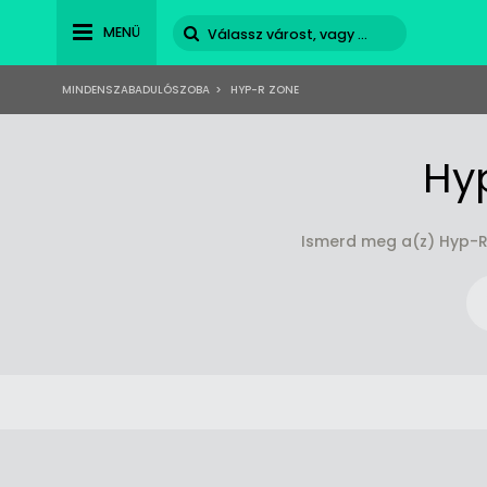
MENÜ
MINDENSZABADULÓSZOBA
>
HYP-R ZONE
Hy
Ismerd meg a(z) Hyp-R 