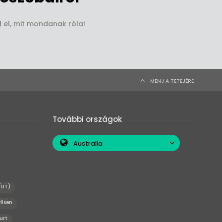
d el, mit mondanak róla!
MENJ A TETEJÉRE
További országok
Australia
(UT)
ilsen
urt