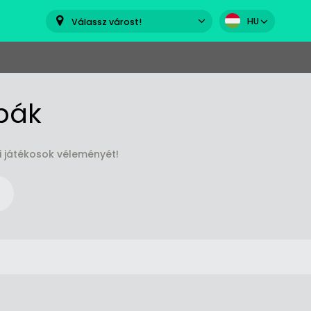
HU
Válassz várost!
bák
i játékosok véleményét!