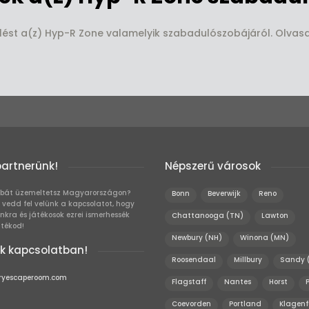
elést a(z) Hyp-R Zone valamelyik szabadulószobájáról. Olvas
partnerünk!
Népszerű városok
bát üzemeltetsz Magyarországon?
Bonn
Beverwijk
Reno
 vedd fel velünk a kapcsolatot, hogy
unkra és játékosok ezrei ismerhessék
Chattanooga (TN)
Lawton
átékod!
Newbury (NH)
Winona (MN)
k kapcsolatban!
Roosendaal
Millbury
Sandy 
ryescaperoom.com
Flagstaff
Nantes
Horst
P
Coevorden
Portland
Klagenf