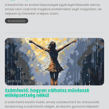
A kreativitás az emberi képességek egyik legértékesebb eleme,
amely nem csak már meglévő problémákat segít megoldani, de
teljesen új ötleteket is képes szülni.
Kreativitás
2024.11.21.
Számfestő: hogyan válhatsz művésszé
előképzettség nélkül
A számfestő kreatív hobbi, amely szórakoztató és stresszoldó.
Ismerd meg a számfestő világát, és készíts gyönyörű képeket