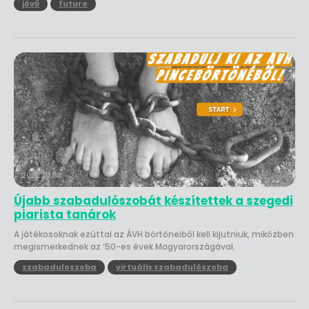
jövő
future
2022.10.08.
Újabb szabadulószobát készítettek a szegedi
piarista tanárok
A játékosoknak ezúttal az ÁVH börtöneiből kell kijutniuk, miközben
megismerkednek az ‘50-es évek Magyarországával.
szabaduloszoba
virtuális szabadulószoba