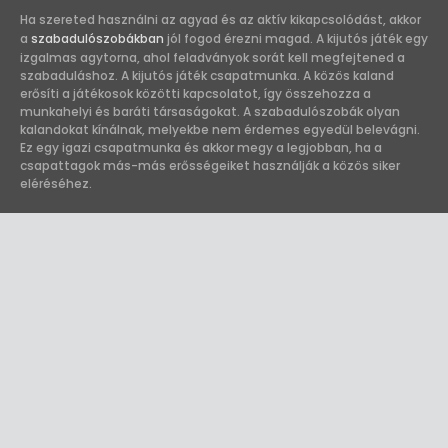
Ha szereted használni az agyad és az aktív kikapcsolódást, akkor
a
szabadulószobákban
jól fogod érezni magad. A kijutós játék egy
izgalmas agytorna, ahol feladványok sorát kell megfejtened a
szabaduláshoz. A kijutós játék csapatmunka. A közös kaland
erősíti a játékosok közötti kapcsolatot, így összehozza a
munkahelyi és baráti társaságokat. A szabadulószobák olyan
kalandokat kínálnak, melyekbe nem érdemes egyedül belevágni.
Ez egy igazi csapatmunka és akkor megy a legjobban, ha a
csapattagok más-más erősségeiket használják a közös siker
eléréséhez.