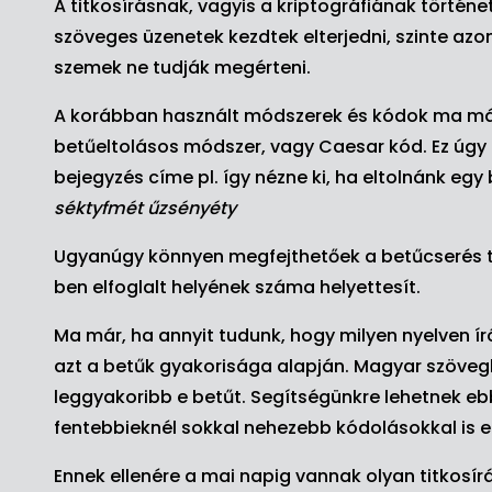
A titkosírásnak, vagyis a kriptográfiának történe
szöveges üzenetek kezdtek elterjedni, szinte azo
szemek ne tudják megérteni.
A korábban használt módszerek és kódok ma már
betűeltolásos módszer, vagy Caesar kód. Ez úgy n
bejegyzés címe pl. így nézne ki, ha eltolnánk egy
séktyfmét űzsényéty
Ugyanúgy könnyen megfejthetőek a betűcserés ti
ben elfoglalt helyének száma helyettesít.
Ma már, ha annyit tudunk, hogy milyen nyelven ír
azt a betűk gyakorisága alapján. Magyar szöveg
leggyakoribb e betűt. Segítségünkre lehetnek eb
fentebbieknél sokkal nehezebb kódolásokkal is 
Ennek ellenére a mai napig vannak olyan titkosír