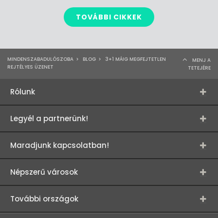
TOVÁBBI CIKKEK
MINDENSZABADULÓSZOBA
>
BLOG
>
3+1 MÁIG MEGFEJTETLEN
MENJ A
REJTÉLYES ÜZENET
TETEJÉRE
Rólunk
Legyél a partnerünk!
Maradjunk kapcsolatban!
Népszerű városok
További országok