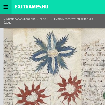
MINDENSZABADULÓSZOBA
>
BLOG
>
3+1 MÁIG MEGFEJTETLEN REJTÉLYES
ÜZENET