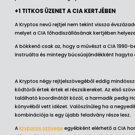
+1 TITKOS ÜZENET A CIA KERTJÉBEN
A Kryptos nevű rejtjel nem tekint vissza évszázad
melyet a CIA főhadiszállásának kertjében helyeze
A bökkenő csak az, hogy a művészt a CIA 1990-be
instruálta és mintegy búcsúajándékként hagyta 
A Kryptos négy rejtjelszövegéből eddig mindössz
kódtörői értek értek el részsikereket. Az első s
található koordinátát közöl, a harmadik pedig H
könyvéből vett idézet. Valószínűleg ha a negyedi
kombinációja is egy újabb feladvány része lesz.
A
Kryporos szövege
egyébként elérhető a CIA hon