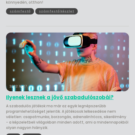
könnyedén, otthon!
számfestő
számfestő készlet
2022.10.27.
Ilyenek lesznek a jövő szabadulószobái?
A szabadulós játékok ma már az egyik legnépszerűbb
programlehetőséget jelentik. A játékosok lelkesedése nem
véletlen: csapatmunka, borzongás, adrenalinfröccs, sikerélmény
- a képzeletbeli világokban minden adott, ami a mindennapokból
olyan nagyon hiányzik.