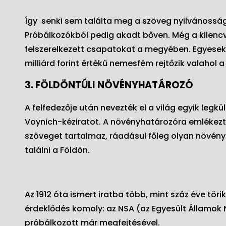
Így senki sem találta meg a szöveg nyilvánosságr
Próbálkozókból pedig akadt bőven. Még a kilencv
felszerelkezett csapatokat a megyében. Egyesek 
milliárd forint értékű nemesfém rejtőzik valahol a
3. FÖLDÖNTÚLI NÖVÉNYHATÁROZÓ
A felfedezője után nevezték el a világ egyik leg
Voynich-kéziratot. A növényhatározóra emlékeztet
szöveget tartalmaz, ráadásul főleg olyan növén
találni a Földön.
Az 1912 óta ismert iratba több, mint száz éve tör
érdeklődés komoly: az NSA (az Egyesült Államok
próbálkozott már megfejtésével.