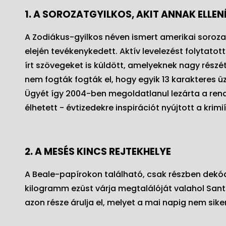
1. A SOROZATGYILKOS, AKIT ANNAK ELLEN
A Zodiákus-gyilkos néven ismert amerikai soroz
elején tevékenykedett. Aktív levelezést folytatott
írt szövegeket is küldött, amelyeknek nagy részé
nem fogták fogták el, hogy egyik 13 karakteres ü
Ügyét így 2004-ben megoldatlanul lezárta a ren
élhetett - évtizedekre inspirációt nyújtott a krimi
2. A MESÉS KINCS REJTEKHELYE
A Beale-papírokon található, csak részben dekódo
kilogramm ezüst várja megtalálóját valahol Sant
azon része árulja el, melyet a mai napig nem sike