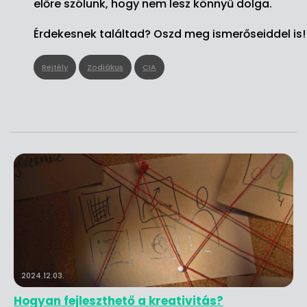
előre szólunk, hogy nem lesz könnyű dolga.
Érdekesnek találtad? Oszd meg ismerőseiddel is!
Rejtély
Zodiákus
CIA
2024.12.03.
Hogyan fejleszthető a kreativitás?