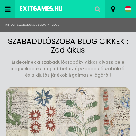
MINDENSZABADULÓSZOBA
>
BLOG
SZABADULÓSZOBA BLOG CIKKEK :
Zodiákus
Érdekelnek a szabadulószobák? Akkor olvass bele
blogunkba és tudj többet az új szabadulószobákról
és a kijutós játékok izgalmas világáról!