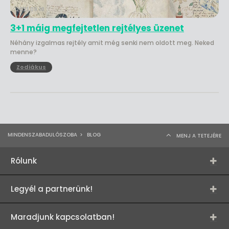
2021.09.18.
3+1 máig megfejtetlen rejtélyes üzenet
Néhány izgalmas rejtély amit még senki nem oldott meg. Neked
menne?
Zodiákus
MINDENSZABADULÓSZOBA
>
BLOG
MENJ A TETEJÉRE
Rólunk
Legyél a partnerünk!
Maradjunk kapcsolatban!