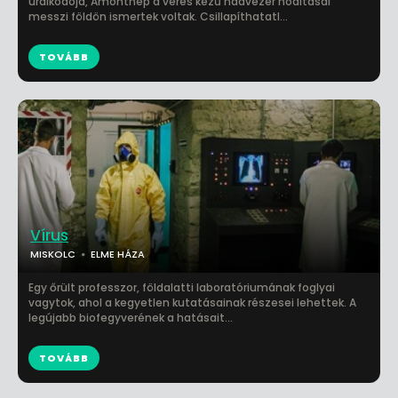
uralkodója, Amonthep a véres kezű hadvezér hódításai
messzi földön ismertek voltak. Csillapíthatatl...
TOVÁBB
Vírus
MISKOLC
ELME HÁZA
Egy őrült professzor, földalatti laboratóriumának foglyai
vagytok, ahol a kegyetlen kutatásainak részesei lehettek. A
legújabb biofegyverének a hatásait...
TOVÁBB