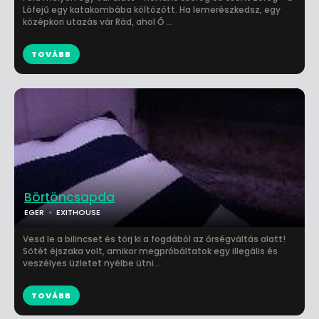
Lófejű egy katakombába költözött. Ha lemerészkedsz, egy
középkori utazás vár Rád, ahol Ő ...
TOVÁBB
Börtöncsapda
EGER
EXITHOUSE
Vesd le a bilincset és törj ki a fogdából az őrségváltás alatt!
Sötét éjszaka volt, amikor megpróbáltatok egy illegális és
veszélyes üzletet nyélbe ütni...
TOVÁBB