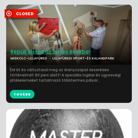
Repülj vissza az 50-es évekbe!
MISKOLC-LILLAFÜRED
LILLAFÜREDI SPORT-ÉS KALANDPARK
Éld át és változtasd meg az Aranycsapat keserédes
történelmét 90 perc alatt! A speciális logikai és ügyességi
játékelemeket tartalmazó többtermes pályar...
TOVÁBB