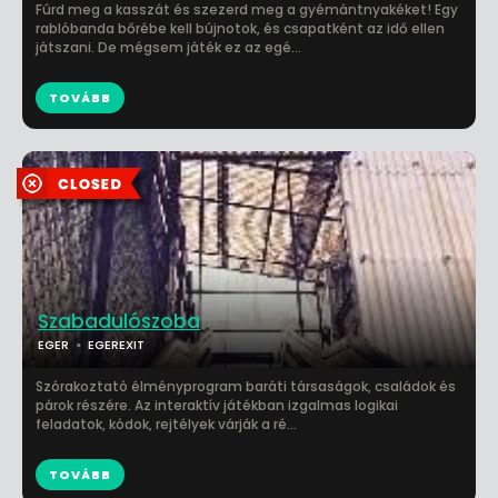
Fúrd meg a kasszát és szezerd meg a gyémántnyakéket! Egy
rablóbanda bőrébe kell bújnotok, és csapatként az idő ellen
játszani. De mégsem játék ez az egé...
TOVÁBB
Szabadulószoba
EGER
EGEREXIT
Szórakoztató élményprogram baráti társaságok, családok és
párok részére. Az interaktív játékban izgalmas logikai
feladatok, kódok, rejtélyek várják a ré...
TOVÁBB