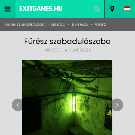
MINDENSZABADULÓSZOBA
>
MISKOLC
>
ELME HÁZA
>
FŰRÉSZ
Fűrész szabadulószoba
MISKOLC
ELME HÁZA