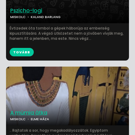
Pszicho-logi
MISKOLC
KALAND BARLANG
Évtizedek óta tombol a gépek háborúja az emberiség
kipusztítására. A végső ütközetet nem a jövőben vívják meg,
hanem itt a jelenben, ma este. Nincs végz...
TOVÁBB
A múmia átka
MISKOLC
ELME HÁZA
.. Rajtatok a sor, hogy megakadályozzátok. Egyiptom