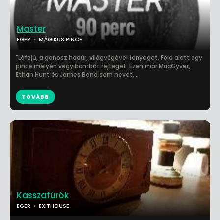
Master
EGER
MÁGIKUS PINCE
"Lófejű, a gonosz hadúr, világvégével fenyeget, Föld alatt egy
pince mélyén vegyibombát rejteget. Ezen már MacGyver,
Ethan Hunt és James Bond sem nevet,...
TOVÁBB
Kasszafúrók
EGER
EXITHOUSE