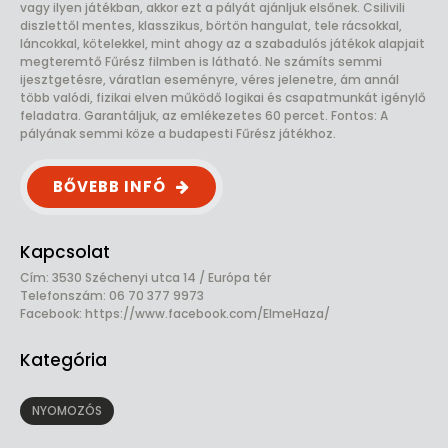
vagy ilyen játékban, akkor ezt a pályát ajánljuk elsőnek. Csilivili
diszlettől mentes, klasszikus, börtön hangulat, tele rácsokkal,
láncokkal, kötelekkel, mint ahogy az a szabadulós játékok alapjait
megteremtő Fűrész filmben is látható. Ne számíts semmi
ijesztgetésre, váratlan eseményre, véres jelenetre, ám annál
több valódi, fizikai elven működő logikai és csapatmunkát igénylő
feladatra. Garantáljuk, az emlékezetes 60 percet. Fontos: A
pályának semmi köze a budapesti Fűrész játékhoz.
BŐVEBB INFÓ
Kapcsolat
Cím: 3530 Széchenyi utca 14 / Európa tér
Telefonszám: 06 70 377 9973
Facebook:
https://www.facebook.com/ElmeHaza/
Kategória
NYOMOZÓS