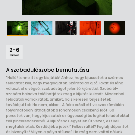
2-6
Játékos
A szabadulószoba bemutatása
"Helló! Lenne itt egy kis játék! Ahhoz, hogy kijussatok a számos
feladatot kell, hogy megoldjatok. Számtalan ajtó, lakat és lánc
választ el a végső, szabadságot jelentő kijárattól. Szobáról-
szobára haladva találhatjátok meg a kijutás kulcsát. Mindenhol
feladatok várnak rátok, amiket, ha sikeresen teljesítetek
továbbjuttok. Ha nem, akkor... A falra erősített visszaszámlálón
folyamatosan láthatjátok a rohamosan csökkenő időt. 60
percetek van, hogy kijussatok az ügyességi és logikai feladatokkal
teli pincerendszerből. A kijutáshoz egyetlen út vezet, ezt kell
megtalálnotok. Kezdődjék a játék!" Felkészültél? Foglalj időpontot
és bizonyíts! Milyen a pálya stílusa? Ha még nem voltál nálunk