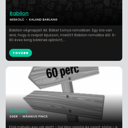
Babilon
MISKOLC
KALAND BARLANG
Babilon végnapjait éli. Bábel tornya romokban. Egy óra van
arra, hogy a csapat kijusson, mielőtt Babilon romokba dől. 6-
80 éves korig bárkinek ajánlott,...
TOVÁBB
Classic
EGER
MÁGIKUS PINCE
Föld mélyén egy vár alatt - hol lánc csörög és csont zörög - a