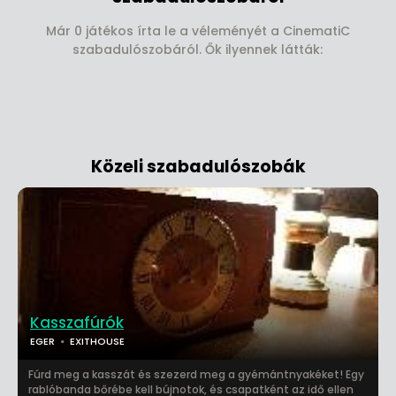
Már 0 játékos írta le a véleményét a CinematiC
szabadulószobáról. Ők ilyennek látták:
Közeli szabadulószobák
Kasszafúrók
EGER
EXITHOUSE
Fúrd meg a kasszát és szezerd meg a gyémántnyakéket! Egy
rablóbanda bőrébe kell bújnotok, és csapatként az idő ellen