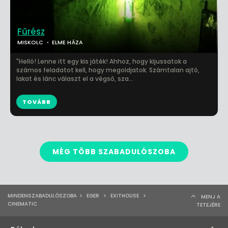
Fűrész
MISKOLC
ELME HÁZA
"Helló! Lenne itt egy kis játék! Ahhoz, hogy kijussatok a
számos feladatot kell, hogy megoldjatok. Számtalan ajtó,
lakat és lánc választ el a végső, sza...
TOVÁBB
MÉG TÖBB SZABADULÓSZOBA
MINDENSZABADULÓSZOBA
>
EGER
>
EXITHOUSE
>
MENJ A
CINEMATIC
TETEJÉRE