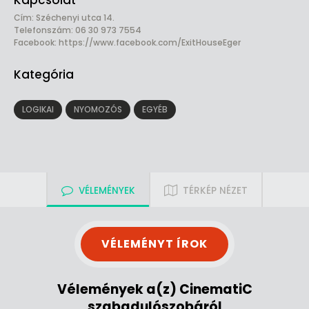
Kapcsolat
Cím: Széchenyi utca 14.
Telefonszám: 06 30 973 7554
Facebook:
https://www.facebook.com/ExitHouseEger
Kategória
LOGIKAI
NYOMOZÓS
EGYÉB
VÉLEMÉNYEK
TÉRKÉP NÉZET
VÉLEMÉNYT ÍROK
Vélemények a(z) CinematiC
szabadulószobáról