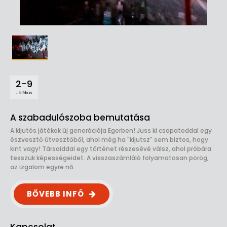
2-9
Játékos
A szabadulószoba bemutatása
A kijutós játékok új generációja Egerben! Juss ki csapatoddal egy
észvesztő útvesztőből, ahol még ha "kijutsz" sem biztos, hogy
kint vagy! Társaiddal egy történet részesévé válsz, ahol próbára
tesszük képességeidet. A visszaszámláló folyamatosan pörög,
az izgalom egyre nő.
BŐVEBB INFÓ