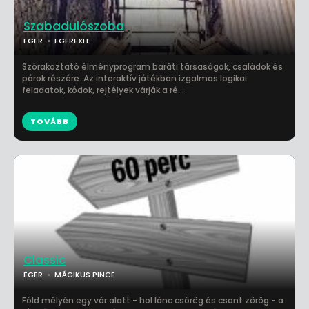
Szabadulószoba
EGER
EGEREXIT
Szórakoztató élményprogram baráti társaságok, családok és
párok részére. Az interaktív játékban izgalmas logikai
feladatok, kódok, rejtélyek várják a ré...
TOVÁBB
Classic
EGER
MÁGIKUS PINCE
Föld mélyén egy vár alatt - hol lánc csörög és csont zörög - a