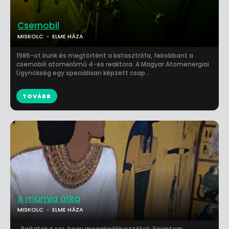
Csernobil
MISKOLC
ELME HÁZA
1986-ot írunk és megtörtént a katasztrófa, felrobbant a
csernobili atomerőmű 4-es reaktora. A Magyar Atomenergiai
Ügynökség egy speciálisan képzett csap...
TOVÁBB
A múmia átka
MISKOLC
ELME HÁZA
.. Rajtatok a sor, hogy megakadályozzátok. Egyiptom