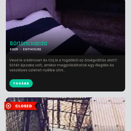
Börtöncsapda
EGER
EXITHOUSE
Vesd le a bilincset és törj ki a fogdából az őrségváltás alatt!
Sötét éjszaka volt, amikor megpróbáltatok egy illegális és
veszélyes üzletet nyélbe ütni...
TOVÁBB