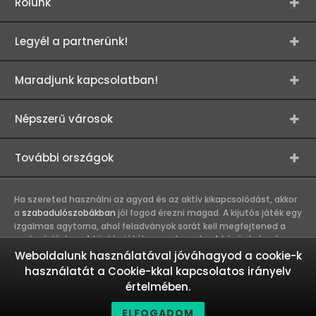
Rólunk
Legyél a partnerünk!
Maradjunk kapcsolatban!
Népszerű városok
További országok
Ha szereted használni az agyad és az aktív kikapcsolódást, akkor
a
szabadulószobákban
jól fogod érezni magad. A kijutós játék egy
izgalmas agytorna, ahol feladványok sorát kell megfejtened a
szabaduláshoz. A kijutós játék csapatmunka. A közös kaland
erősíti a játékosok közötti kapcsolatot, így összehozza a
Weboldalunk használatával jóváhagyod a cookie-k
munkahelyi és baráti társaságokat. A szabadulószobák olyan
használatát a Cookie-kkal kapcsolatos irányelv
kalandokat kínálnak, melyekbe nem érdemes egyedül belevágni.
értelmében.
Ez egy igazi csapatmunka és akkor megy a legjobban, ha a
csapattagok más-más erősségeiket használják a közös siker
ELFOGADOM
eléréséhez.