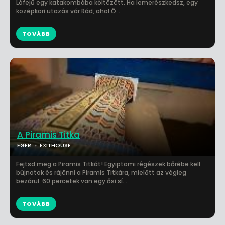
Lófejű egy katakombába költözött. Ha lemerészkedsz, egy
középkori utazás vár Rád, ahol Ő ...
TOVÁBB
A Piramis Titka
EGER
EXITHOUSE
Fejtsd meg a Piramis Titkát! Egyiptomi régészek bőrébe kell
bújnotok és rájönni a Piramis Titkára, mielőtt az végleg
bezárul. 60 percetek van egy ősi sí...
TOVÁBB