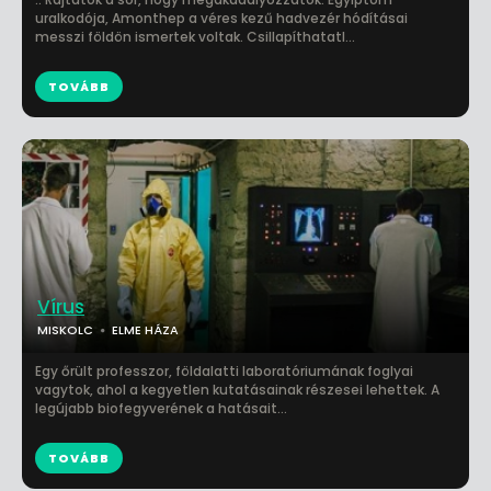
uralkodója, Amonthep a véres kezű hadvezér hódításai
messzi földön ismertek voltak. Csillapíthatatl...
TOVÁBB
Vírus
MISKOLC
ELME HÁZA
Egy őrült professzor, földalatti laboratóriumának foglyai
vagytok, ahol a kegyetlen kutatásainak részesei lehettek. A
legújabb biofegyverének a hatásait...
TOVÁBB