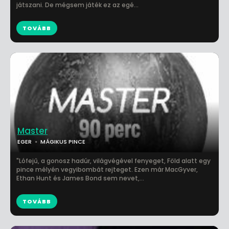
játszani. De mégsem játék ez az egé...
TOVÁBB
Master
EGER
MÁGIKUS PINCE
"Lófejű, a gonosz hadúr, világvégével fenyeget, Föld alatt egy
pince mélyén vegyibombát rejteget. Ezen már MacGyver,
Ethan Hunt és James Bond sem nevet,...
TOVÁBB