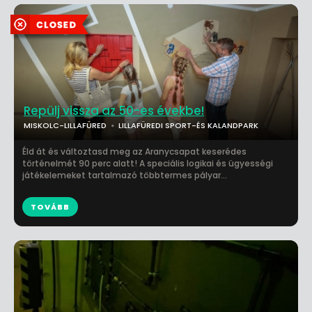
Repülj vissza az 50-es évekbe!
MISKOLC-LILLAFÜRED
LILLAFÜREDI SPORT-ÉS KALANDPARK
Éld át és változtasd meg az Aranycsapat keserédes
történelmét 90 perc alatt! A speciális logikai és ügyességi
játékelemeket tartalmazó többtermes pályar...
TOVÁBB