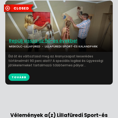
Repülj vissza az 50-es évekbe!
MISKOLC-LILLAFÜRED
LILLAFÜREDI SPORT-ÉS KALANDPARK
Éld át és változtasd meg az Aranycsapat keserédes
történelmét 90 perc alatt! A speciális logikai és ügyességi
játékelemeket tartalmazó többtermes pályar...
TOVÁBB
Vélemények a(z) Lillafüredi Sport-és