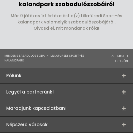
kalandpark szabadulószobáiról
Már 0 játékos írt értékelést a(z) Lillafüredi Sport-és
kalandpark valamelyik szabadulószobájáról.
Olvasd el, mit mondanak róla!
MINDENSZABADULÓSZOBA
>
LILLAFÜREDI SPORT-ÉS
MENJ A
KALANDPARK
TETEJÉRE
Rólunk
Legyél a partnerünk!
Maradjunk kapcsolatban!
Népszerű városok