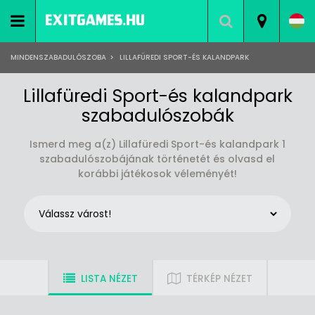
MINDENSZABADULÓSZOBA
>
LILLAFÜREDI SPORT-ÉS KALANDPARK
Lillafüredi Sport-és kalandpark
szabadulószobák
Ismerd meg a(z) Lillafüredi Sport-és kalandpark 1
szabadulószobájának történetét és olvasd el
korábbi játékosok véleményét!
LISTA NÉZET
TÉRKÉP NÉZET