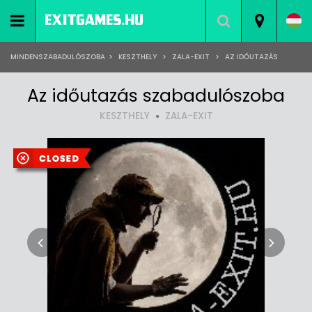
MINDENSZABADULÓSZOBA
>
KESZTHELY
>
ZALA-EXIT
>
AZ IDŐUTAZÁS
Az időutazás szabadulószoba
KESZTHELY
ZALA-EXIT