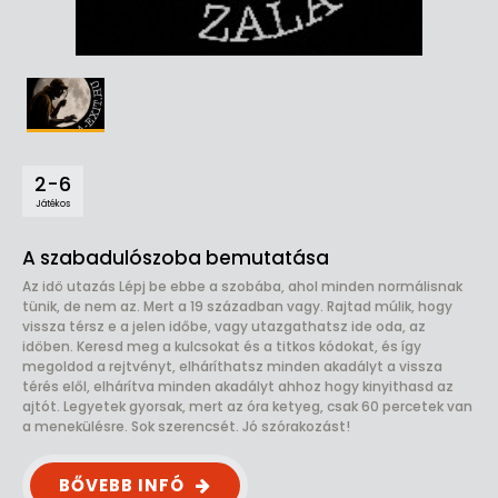
2-6
Játékos
A szabadulószoba bemutatása
Az idö utazás Lépj be ebbe a szobába, ahol minden normálisnak
tünik, de nem az. Mert a 19 században vagy. Rajtad múlik, hogy
vissza térsz e a jelen időbe, vagy utazgathatsz ide oda, az
idöben. Keresd meg a kulcsokat és a titkos kódokat, és így
megoldod a rejtvényt, elháríthatsz minden akadályt a vissza
térés elől, elhárítva minden akadályt ahhoz hogy kinyithasd az
ajtót. Legyetek gyorsak, mert az óra ketyeg, csak 60 percetek van
a menekülésre. Sok szerencsét. Jó szórakozást!
BŐVEBB INFÓ