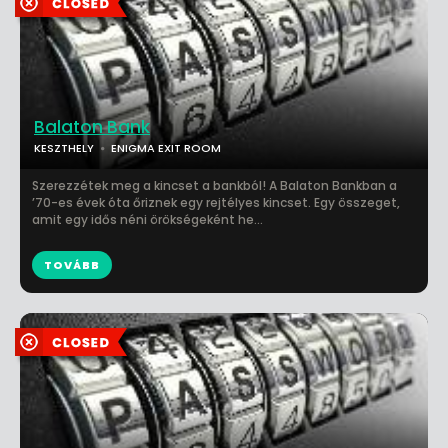
Balaton Bank
KESZTHELY
ENIGMA EXIT ROOM
Szerezzétek meg a kincset a bankból! A Balaton Bankban a
’70-es évek óta őriznek egy rejtélyes kincset. Egy összeget,
amit egy idős néni örökségeként he...
TOVÁBB