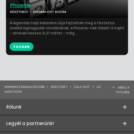
Phoenix
KESZTHELY
ENIGMA EXIT ROOM
A legendás hajó kalandos útja Fejtsétek meg a Festetics
család legnagyobb vitorlásának, a Phoenix-nek titkait! A hajót
– aminek hossza 31,21 méter - még...
TOVÁBB
MINDENSZABADULÓSZOBA
>
KESZTHELY
>
ZALA-EXIT
>
AZ
MENJ A
IDŐUTAZÁS
TETEJÉRE
Rólunk
Legyél a partnerünk!