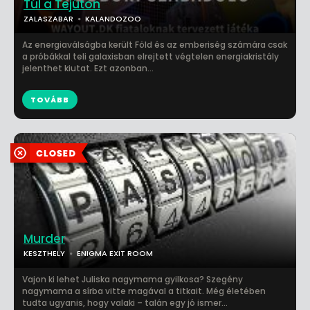
Túl a Tejúton
ZALASZABAR
KALANDOZOO
Az energiaválságba került Föld és az emberiség számára csak
a próbákkal teli galaxisban elrejtett végtelen energiakristály
jelenthet kiutat. Ezt azonban...
TOVÁBB
Murder
KESZTHELY
ENIGMA EXIT ROOM
Vajon ki lehet Juliska nagymama gyilkosa? Szegény
nagymama a sírba vitte magával a titkait. Még életében
tudta ugyanis, hogy valaki – talán egy jó ismer...