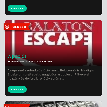
TOVÁBB
A padlás
GYENESDIÁS
BALATON ESCAPE
A népszerű szabadulós játék már a Balatonnál is! Mindig is
érdekelt mit rejteget a nagybácsi a padláson? Gyere el
hozzánk és derítsd ki! A játék során s...
TOVÁBB