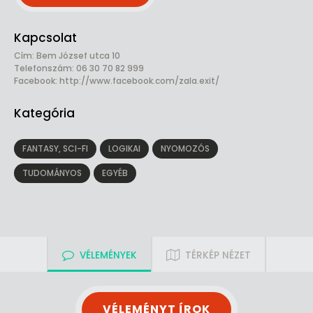
Kapcsolat
Cím: Bem József utca 10
Telefonszám: 06 30 70 82 999
Facebook:
http://www.facebook.com/zala.exit/
Kategória
FANTASY, SCI-FI
LOGIKAI
NYOMOZÓS
TUDOMÁNYOS
EGYÉB
VÉLEMÉNYEK
TÉRKÉP NÉZET
VÉLEMÉNYT ÍROK