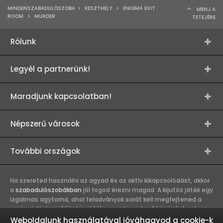
MINDENSZABADULÓSZOBA
>
KESZTHELY
>
ENIGMA EXIT
MENJ A
ROOM
>
MURDER
TETEJÉRE
Rólunk
Legyél a partnerünk!
Maradjunk kapcsolatban!
Népszerű városok
További országok
Ha szereted használni az agyad és az aktív kikapcsolódást, akkor
a
szabadulószobákban
jól fogod érezni magad. A kijutós játék egy
izgalmas agytorna, ahol feladványok sorát kell megfejtened a
szabaduláshoz. A kijutós játék csapatmunka. A közös kaland
erősíti a játékosok közötti kapcsolatot, így összehozza a
Weboldalunk használatával jóváhagyod a cookie-k