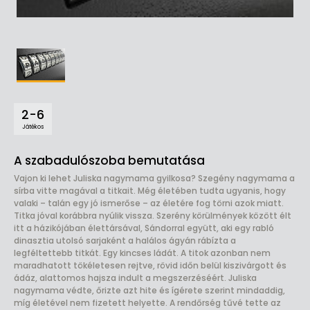
2-6
Játékos
A szabadulószoba bemutatása
Vajon ki lehet Juliska nagymama gyilkosa? Szegény nagymama a
sírba vitte magával a titkait. Még életében tudta ugyanis, hogy
valaki – talán egy jó ismerőse – az életére fog törni azok miatt.
Titka jóval korábbra nyúlik vissza. Szerény körülmények között élt
itt a házikójában élettársával, Sándorral együtt, aki egy rabló
dinasztia utolsó sarjaként a halálos ágyán rábízta a
legféltettebb titkát. Egy kincses ládát. A titok azonban nem
maradhatott tökéletesen rejtve, rövid időn belül kiszivárgott és
ádáz, alattomos hajsza indult a megszerzéséért. Juliska
nagymama védte, őrizte azt hite és ígérete szerint mindaddig,
míg életével nem fizetett helyette. A rendőrség tűvé tette az