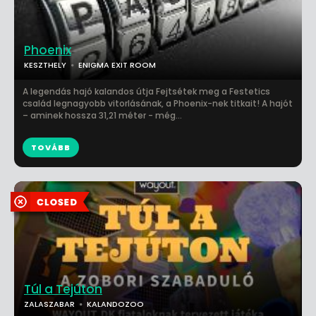
Phoenix
KESZTHELY
ENIGMA EXIT ROOM
A legendás hajó kalandos útja Fejtsétek meg a Festetics
család legnagyobb vitorlásának, a Phoenix-nek titkait! A hajót
– aminek hossza 31,21 méter - még...
TOVÁBB
Túl a Tejúton
ZALASZABAR
KALANDOZOO