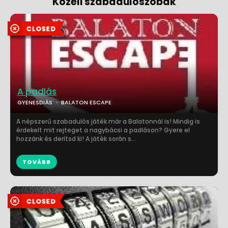
Közeli szabadulószobák
A padlás
GYENESDIÁS
BALATON ESCAPE
A népszerű szabadulós játék már a Balatonnál is! Mindig is
érdekelt mit rejteget a nagybácsi a padláson? Gyere el
hozzánk és derítsd ki! A játék során s...
TOVÁBB