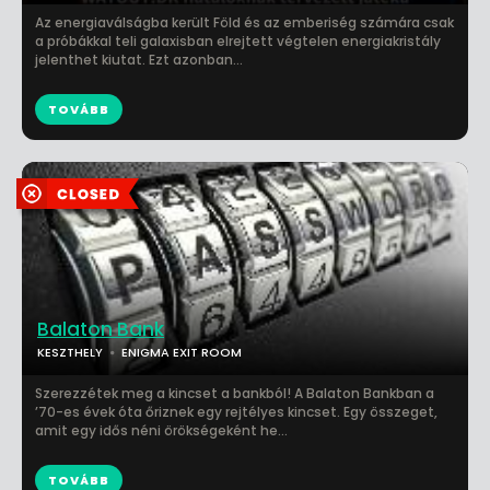
Az energiaválságba került Föld és az emberiség számára csak
a próbákkal teli galaxisban elrejtett végtelen energiakristály
jelenthet kiutat. Ezt azonban...
TOVÁBB
Balaton Bank
KESZTHELY
ENIGMA EXIT ROOM
Szerezzétek meg a kincset a bankból! A Balaton Bankban a
’70-es évek óta őriznek egy rejtélyes kincset. Egy összeget,
amit egy idős néni örökségeként he...
TOVÁBB