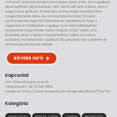
otthonát, kutatva minden lehetséges nyom után, ami a gyilkost
kézre kerítheti, de hasztalan. Nem került elő sem a kincs, sem a
nagymama gyilkosa. A néni idős szomszédjai azonban nem
nyugodtak bele ebbe, és nyomozásba kezdtek. Ennek a
nyomozásnak vagytok ti részesei és feladatotok, hogy a
nagymama házikójában a gyilkos nyomaira bukkanjatok!
Keressetek meg minden olyan tárgyat, kódot, zárat, ami
közelebb vihet a rejtély megfejtéséhez! Akkor juttok ki a
szobából, ha felfeditek a gyilkost! 60 percetek van a játékra! Jó
szórakozást kívánunk nektek!
BŐVEBB INFÓ
Kapcsolat
Cím: Kossuth Lajos utca 33.
Telefonszám: 06 70 303 6868
Facebook:
https://www.facebook.com/EnigmaExitRoom/?fref=ts
Kategória
GYILKOSSÁG
RABLÁS, LOPÁS
LOGIKAI
NYOMOZÓS