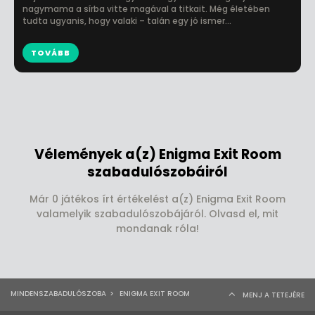
nagymama a sírba vitte magával a titkait. Még életében
tudta ugyanis, hogy valaki – talán egy jó ismer...
TOVÁBB
Vélemények a(z) Enigma Exit Room
szabadulószobáiról
Már 0 játékos írt értékelést a(z) Enigma Exit Room
valamelyik szabadulószobájáról. Olvasd el, mit
mondanak róla!
MINDENSZABADULÓSZOBA
>
ENIGMA EXIT ROOM
MENJ A TETEJÉRE