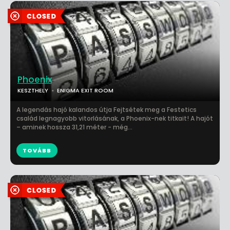
Phoenix
KESZTHELY
ENIGMA EXIT ROOM
A legendás hajó kalandos útja Fejtsétek meg a Festetics
család legnagyobb vitorlásának, a Phoenix-nek titkait! A hajót
– aminek hossza 31,21 méter - még...
TOVÁBB