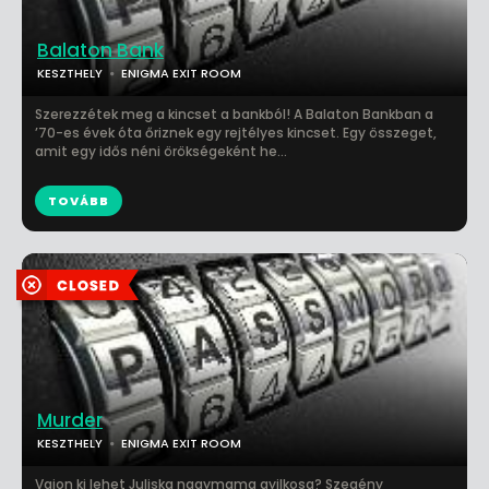
Balaton Bank
KESZTHELY
ENIGMA EXIT ROOM
Szerezzétek meg a kincset a bankból! A Balaton Bankban a
’70-es évek óta őriznek egy rejtélyes kincset. Egy összeget,
amit egy idős néni örökségeként he...
TOVÁBB
Murder
KESZTHELY
ENIGMA EXIT ROOM
Vajon ki lehet Juliska nagymama gyilkosa? Szegény