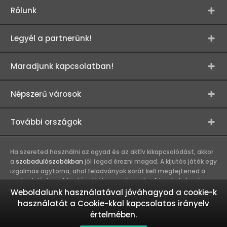
Rólunk
Legyél a partnerünk!
Maradjunk kapcsolatban!
Népszerű városok
További országok
Ha szereted használni az agyad és az aktív kikapcsolódást, akkor
a
szabadulószobákban
jól fogod érezni magad. A kijutós játék egy
izgalmas agytorna, ahol feladványok sorát kell megfejtened a
szabaduláshoz. A kijutós játék csapatmunka. A közös kaland
erősíti a játékosok közötti kapcsolatot, így összehozza a
Weboldalunk használatával jóváhagyod a cookie-k
munkahelyi és baráti társaságokat. A szabadulószobák olyan
használatát a Cookie-kkal kapcsolatos irányelv
kalandokat kínálnak, melyekbe nem érdemes egyedül belevágni.
értelmében.
Ez egy igazi csapatmunka és akkor megy a legjobban, ha a
csapattagok más-más erősségeiket használják a közös siker