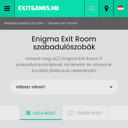
MINDENSZABADULÓSZOBA
>
ENIGMA EXIT ROOM
Enigma Exit Room
szabadulószobák
Ismerd meg a(z) Enigma Exit Room 3
szabadulószobájának történetét és olvasd el
korábbi játékosok véleményét!
LISTA NÉZET
TÉRKÉP NÉZET