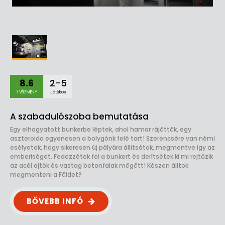
8.6
2-5
7 VÉLEMÉNY
Játékos
A szabadulószoba bemutatása
Egy elhagyatott bunkerbe léptek, ahol hamar rájöttök, egy
aszteroida egyenesen a bolygónk felé tart! Szerencsére van némi
esélyetek, hogy sikeresen új pályára állítsátok, megmentve így az
emberiséget. Fedezzétek fel a bunkert és derítsétek ki mi rejtőzik
az acél ajtók és vastag betonfalak mögött! Készen álltok
megmenteni a Földet?
BŐVEBB INFÓ