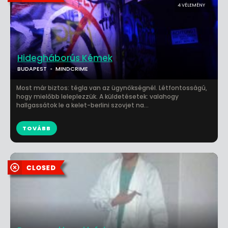
4 VÉLEMÉNY
Hidegháborús Kémek
BUDAPEST
MINDCRIME
Most már biztos: tégla van az ügynökségnél. Létfontosságú,
hogy mielőbb leleplezzük. A küldetésetek: valahogy
hallgassátok le a kelet-berlini szovjet na...
TOVÁBB