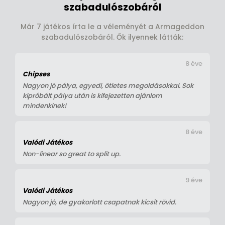
szabadulószobáról
Már 7 játékos írta le a véleményét a Armageddon
szabadulószobáról. Ők ilyennek látták:
8 éve
Chipses
Nagyon jó pálya, egyedi, ötletes megoldásokkal. Sok
kipróbált pálya után is kifejezetten ajánlom
mindenkinek!
8 éve
Valódi Játékos
Non-linear so great to split up.
9 éve
Valódi Játékos
Nagyon jó, de gyakorlott csapatnak kicsit rövid.