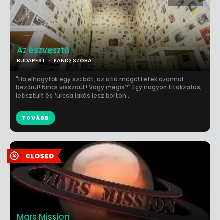
Az észvesztő
BUDAPEST
PANIQ SZOBA
"Ha elhagytok egy szobát, az ajtó mögöttetek azonnal
bezárul! Nincs visszaút! Vagy mégis?" Egy nagyon titokzatos,
letisztult és furcsa lakás lesz börtön...
TOVÁBB
Mars Mission