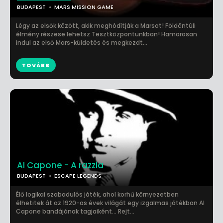
BUDAPEST
MARS MISSION GAME
Légy az elsők között, akik meghódítják a Marsot! Földöntúli
élmény részese lehetsz Tesztközpontunkban! Hamarosan
indul az első Mars-küldetés és megkezdt...
TOVÁBB
Al Capone - A razzia
BUDAPEST
ESCAPE LEGENDS
Élő logikai szabadulós játék, ahol korhű környezetben
élhetitek át az 1920-as évek világát egy izgalmas játékban Al
Capone bandájának tagjaiként... Rejt...