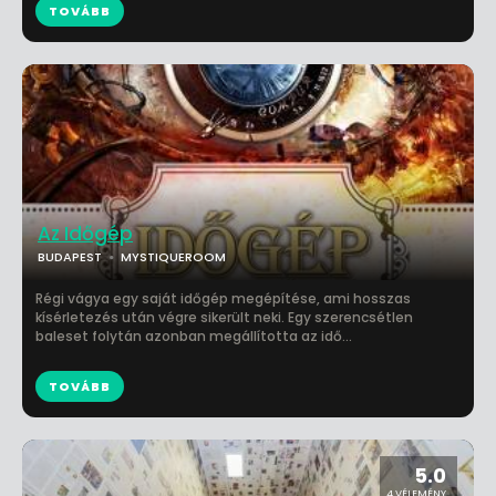
TOVÁBB
Az Időgép
BUDAPEST
MYSTIQUEROOM
Régi vágya egy saját időgép megépítése, ami hosszas
kísérletezés után végre sikerült neki. Egy szerencsétlen
baleset folytán azonban megállította az idő...
TOVÁBB
5.0
4 VÉLEMÉNY