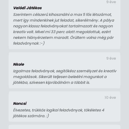
9 éve
Valódi Játékos
Szerintem célszerű kihasználni a max 5 fős létszámot,
mert így mindenkinek jut feladat, sikerélmény. A pálya
nagyon klassz feladványokat tartalmazott és nagyon
kreatív volt. Mivel mi 33 perc alatt megoldottuk, ezért
nekem hiányérzetem maradt. Örültem volna még pár
feladványnak :-)
9 éve
Nkole
Izgalmas feladványok, segítőkész személyzet és kreatív
megoldások. Sikerült teljesen beleélni magunkat a
játékba, szívesen kipróbálnám a többit is.
10 éve
Noncsi
Élvezetes, trükkös logikai feladványok, tökéletes 4
játékos számára. :)