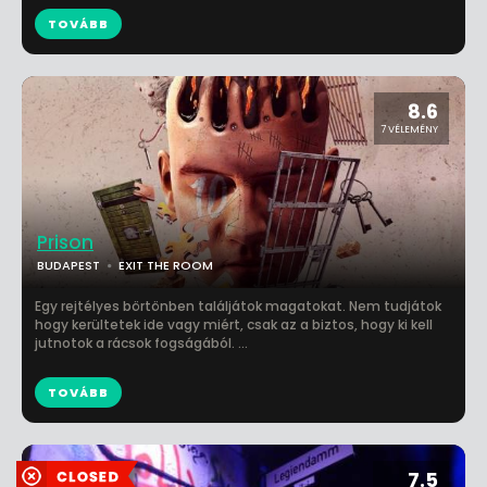
TOVÁBB
8.6
7 VÉLEMÉNY
Prison
BUDAPEST
EXIT THE ROOM
Egy rejtélyes börtönben találjátok magatokat. Nem tudjátok
hogy kerültetek ide vagy miért, csak az a biztos, hogy ki kell
jutnotok a rácsok fogságából. ...
TOVÁBB
7.5