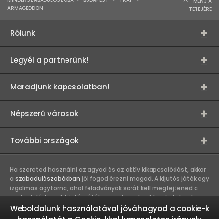
MINDENSZABADULÓSZOBA
>
BUDAPEST
>
TRAP
>
MENJ A
ARMAGEDDON
TETEJÉRE
Rólunk
Legyél a partnerünk!
Maradjunk kapcsolatban!
Népszerű városok
További országok
Ha szereted használni az agyad és az aktív kikapcsolódást, akkor
a
szabadulószobákban
jól fogod érezni magad. A kijutós játék egy
izgalmas agytorna, ahol feladványok sorát kell megfejtened a
szabaduláshoz. A kijutós játék csapatmunka. A közös kaland
erősíti a játékosok közötti kapcsolatot, így összehozza a
Weboldalunk használatával jóváhagyod a cookie-k
munkahelyi és baráti társaságokat. A szabadulószobák olyan