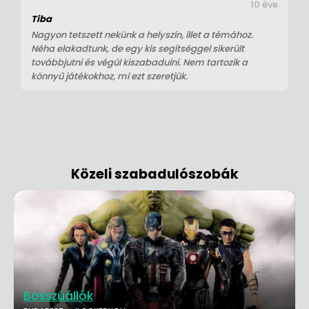
10 éve
Tiba
Nagyon tetszett nekünk a helyszín, illet a témához.
Néha elakadtunk, de egy kis segítséggel sikerült
továbbjutni és végül kiszabadulni. Nem tartozik a
könnyű játékokhoz, mi ezt szeretjük.
Közeli szabadulószobák
Bosszúállók