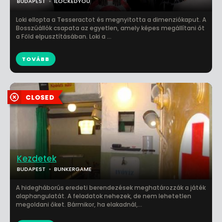
BUDAPEST
ILOCKEDYOU
Loki ellopta a Tesseractot és megnyitotta a dimenziókaput. A
Bosszúállók csapata az egyetlen, amely képes megállítani őt
a Föld elpusztításában. Loki a ...
TOVÁBB
Kezdetek
BUDAPEST
BUNKERGAME
A hidegháborús eredeti berendezések meghatározzák a játék
alaphangulatát. A feladatok nehezek, de nem lehetetlen
megoldani őket. Bármikor, ha elakadnál,...