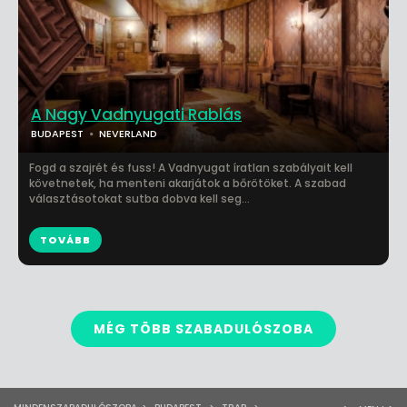
A Nagy Vadnyugati Rablás
BUDAPEST
NEVERLAND
Fogd a szajrét és fuss! A Vadnyugat íratlan szabályait kell
követnetek, ha menteni akarjátok a bőrötöket. A szabad
választásotokat sutba dobva kell seg...
TOVÁBB
MÉG TÖBB SZABADULÓSZOBA