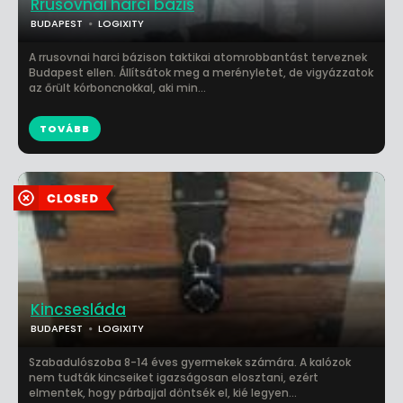
Rrusovnai harci bázis
BUDAPEST
LOGIXITY
A rrusovnai harci bázison taktikai atomrobbantást terveznek
Budapest ellen. Állítsátok meg a merényletet, de vigyázzatok
az őrült kórboncnokkal, aki min...
TOVÁBB
Kincsesláda
BUDAPEST
LOGIXITY
Szabadulószoba 8-14 éves gyermekek számára. A kalózok
nem tudták kincseiket igazságosan elosztani, ezért
elmentek, hogy párbajjal döntsék el, kié legyen...