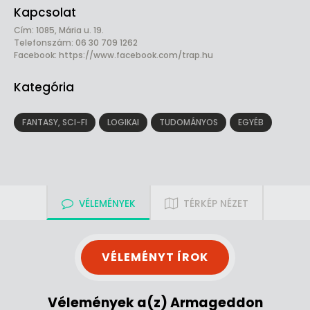
Kapcsolat
Cím: 1085, Mária u. 19.
Telefonszám: 06 30 709 1262
Facebook:
https://www.facebook.com/trap.hu
Kategória
FANTASY, SCI-FI
LOGIKAI
TUDOMÁNYOS
EGYÉB
VÉLEMÉNYEK
TÉRKÉP NÉZET
VÉLEMÉNYT ÍROK
Vélemények a(z) Armageddon