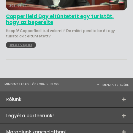
2021.09.27.
Copperfield úgy eltüntetett egy turistát,
hogy az beperelte
Hoppá! Copperfiedl tud valamit! De miért perelte be őt egy
turista akit eltüntetett?
#Las Vegas
MINDENSZABADULÓSZOBA
>
BLOG
MENJ A TETEJÉRE
Rólunk
Legyél a partnerünk!
Maradjunk kapcsolatban!