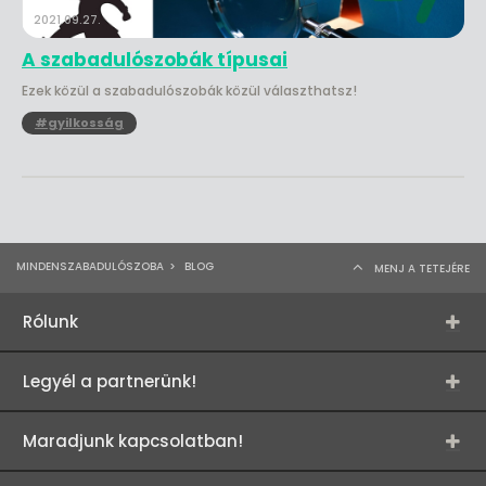
2021.09.27.
A szabadulószobák típusai
Ezek közül a szabadulószobák közül választhatsz!
#gyilkosság
MINDENSZABADULÓSZOBA
>
BLOG
MENJ A TETEJÉRE
Rólunk
Legyél a partnerünk!
Maradjunk kapcsolatban!