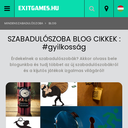
MINDENSZABADULÓSZOBA
>
BLOG
SZABADULÓSZOBA BLOG CIKKEK :
#gyilkosság
Érdekelnek a szabadulószobák? Akkor olvass bele
blogunkba és tudj többet az új szabadulószobákról
és a kijutós játékok izgalmas világáról!