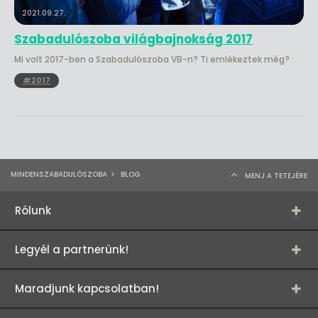
2021.09.27.
Szabadulószoba világbajnokság 2017
Mi volt 2017-ben a Szabadulószoba VB-n? Ti emlékeztek még?
#2017
MINDENSZABADULÓSZOBA
>
BLOG
MENJ A TETEJÉRE
Rólunk
Legyél a partnerünk!
Maradjunk kapcsolatban!