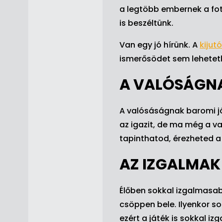
a legtöbb embernek a fo
is beszéltünk.
Van egy jó hírünk. A
kijut
ismerősödet sem lehetetle
A VALÓSÁGNA
A valósáságnak baromi jó
az igazit, de ma még a v
tapinthatod, érezheted a
AZ IZGALMAK
Élőben sokkal izgalmasab
csöppen bele. Ilyenkor s
ezért a játék is sokkal i