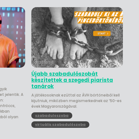
2022.10.08.
Újabb szabadulószobát
készítettek a szegedi piarista
tanárok
gyik
 jelentik. A
A játékosoknak ezúttal az ÁVH börtöneiből kell
n:
kijutniuk, miközben megismerkednek az ‘50-es
nfröccs,
évek Magyarországával.
okban
szabaduloszoba
ból olyan
virtuális szabadulószoba