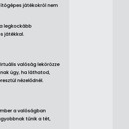
mítógépes játékokról nem
 a legkockább
s játékkal.
rtuális valóság lekörözze
nak úgy, ha láthatod,
resztül nézelődnél.
 ember a valóságban
agyobbnak tűnik a tét,