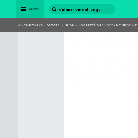
MENÜ
MINDENSZABADULÓSZOBA
>
BLOG
>
ÍGY BESZÉLD RÁ KOCKA HAVEROD A K