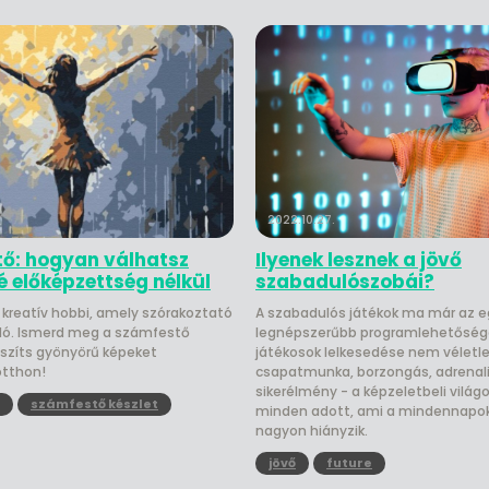
2022.10.27.
ő: hogyan válhatsz
Ilyenek lesznek a jövő
 előképzettség nélkül
szabadulószobái?
kreatív hobbi, amely szórakoztató
A szabadulós játékok ma már az e
dó. Ismerd meg a számfestő
legnépszerűbb programlehetőséget
készíts gyönyörű képeket
játékosok lelkesedése nem véletle
otthon!
csapatmunka, borzongás, adrenali
sikerélmény - a képzeletbeli világ
számfestő készlet
minden adott, ami a mindennapok
nagyon hiányzik.
jövő
future