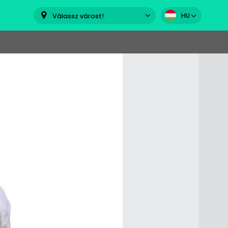
HU
Válassz várost!