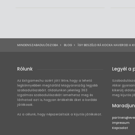
MINDENSZABADULÓSZOBA
>
BLOG
>
ÍGY BESZÉLD RÁ KOCKA HAVEROD A K
Rólunk
Legyél a 
Az Exitgames.hu azért jött létre, hogy a lehető
Szabadulószo
legkönnyebben megtaláld Magyarország legjobb
Akkor gyorsan
szabadulószobáit. Oldalunkon jelenleg 363
kikerülj oldal
izgalmas szabadulószobát ismerhetsz meg és
meg kijutós j
láthatod azt is, hogyan értékelték őket a korábbi
játékosok.
Maradjun
Az a célunk, hogy népszerűsítsük a kijutós játékokat.
partners@eve
Impressum
Kapcsolat