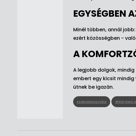
EGYSÉGBEN A
Minél többen, annál jobb
ezért közösségben - való
A KOMFORTZ
A legjobb dolgok, mindig
embert egy kicsit mindig 
ütnek be igazán.
szabaduloszoba
#éld meg a