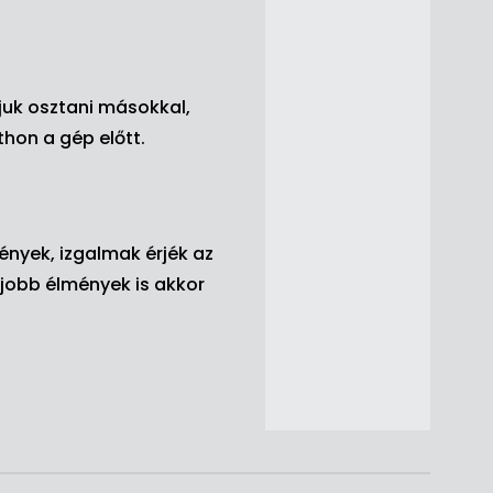
juk osztani másokkal,
hon a gép előtt.
ények, izgalmak érjék az
egjobb élmények is akkor