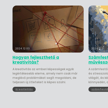
2024.12.03.
2024.11.21.
Hogyan fejleszthető a
Számfest
kreativitás?
művésszé
A kreativitás az emberi képességek egyik
A számfestő 
legértékesebb eleme, amely nem csak már
és stresszol
meglévő problémákat segít megoldani, de
világát, és 
teljesen új ötleteket is képes szülni.
könnyedén, 
Kreativitás
számfestő