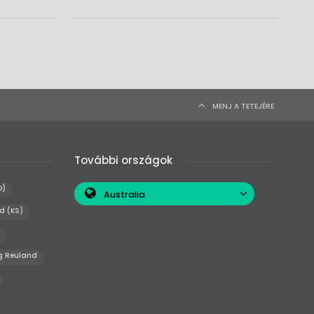
MENJ A TETEJÉRE
További országok
O)
Australia
d (KS)
g Reuland