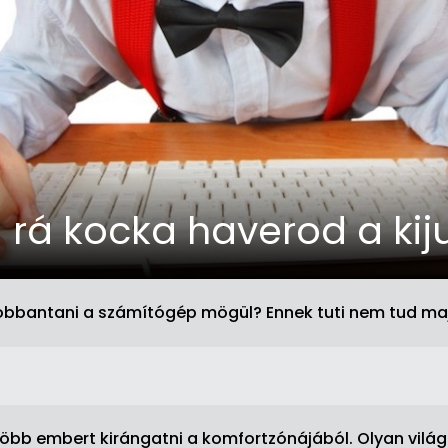
 rá kocka haverod a kij
bbantani a számítógép mögül? Ennek tuti nem tud majd
öbb embert kirángatni a komfortzónájából. Olyan világb