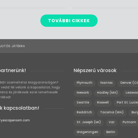
TOVÁBBI CIKKEK
IJUTÓS JÁTÉKRA
partnerünk!
Népszerű városok
bát üzemeltetsz Magyarországon?
Plymouth
Nantes
Denver (C
 vedd fel velünk a kapcsolatot, hogy
unkra és játékosok ezrei ismerhessék
Newark
Hadley (MA)
Leawoo
átékod!
Seattle
Roswell
Port St. Lucie
k kapcsolatban!
Redditch
Tacoma (WA)
Bur
ryescaperoom.com
St. Joseph (MI)
Var
Putnam
Wageningen
Berlin