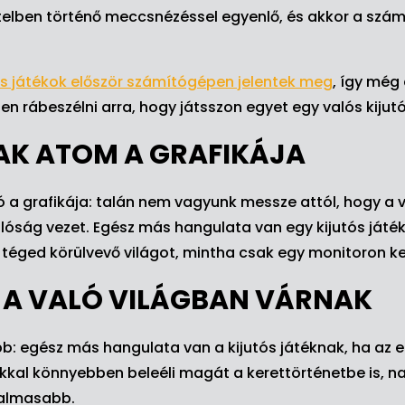
telben történő meccsnézéssel egyenlő, és akkor a szá
ós játékok először számítógépen jelentek meg
, így még
n rábeszélni arra, hogy játsszon egyet egy valós kijutó
K ATOM A GRAFIKÁJA
 a grafikája: talán nem vagyunk messze attól, hogy a vi
alóság vezet. Egész más hangulata van egy kijutós játék
 téged körülvevő világot, mintha csak egy monitoron ke
 A VALÓ VILÁGBAN VÁRNAK
b: egész más hangulata van a kijutós játéknak, ha az
okkal könnyebben beleéli magát a kerettörténetbe is, n
zgalmasabb.