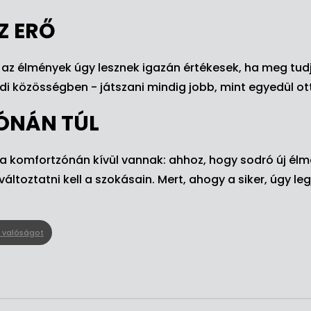
Z ERŐ
: az élmények úgy lesznek igazán értékesek, ha meg tud
di közösségben - játszani mindig jobb, mint egyedül ott
ÓNÁN TÚL
 a komfortzónán kívül vannak: ahhoz, hogy sodró új élm
változtatni kell a szokásain. Mert, ahogy a siker, úgy l
 valóságot