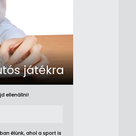
utós játékra
 ellenállni!
an élünk, ahol a sport is